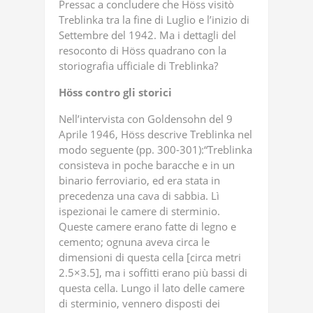
Pressac a concludere che Höss visitò
Treblinka tra la fine di Luglio e l’inizio di
Settembre del 1942. Ma i dettagli del
resoconto di Höss quadrano con la
storiografia ufficiale di Treblinka?
Höss
contro
gli
storici
Nell’intervista con Goldensohn del 9
Aprile 1946, Höss descrive Treblinka nel
modo seguente (pp. 300-301):“Treblinka
consisteva in poche baracche e in un
binario ferroviario, ed era stata in
precedenza una cava di sabbia. Lì
ispezionai le camere di sterminio.
Queste camere erano fatte di legno e
cemento; ognuna aveva circa le
dimensioni di questa cella [circa metri
2.5×3.5], ma i soffitti erano più bassi di
questa cella. Lungo il lato delle camere
di sterminio, vennero disposti dei