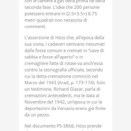
con le camere a gas della prima né della
seconda fase. L’idea che 200 persone
potessero entrare in (2.5×3.5=) 8.75
metri quadrati non necessita di
commenti.
L’asserzione di Höss che, all’epoca della
sua visita, i cadaveri venivano riesumati
dalle fosse comuni e cremati in “cave di
sabbia e fosse all’aperto” o in
cremagliere fatte di rotaie va anch’essa
contro la storiografia ufficiale, secondo
cui la detta cremazione cominciò nel
Marzo del 1943 (Arad, p. 173-174). Solo
un testimone, Richard Glazar, parla di
cremazioni antecedenti, ma le data al
Novembre del 1942, un’epoca in cui le
deportazioni da Varsavia erano già finite
da un pezzo.
Nel documento PS-3868, Höss prende