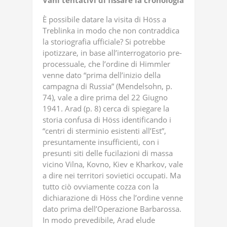
Vani
tentativi
di
fissare
la
cronologia
È possibile datare la visita di Höss a
Treblinka in modo che non contraddica
la storiografia ufficiale? Si potrebbe
ipotizzare, in base all’interrogatorio pre-
processuale, che l’ordine di Himmler
venne dato “prima dell’inizio della
campagna di Russia” (Mendelsohn, p.
74), vale a dire prima del 22 Giugno
1941. Arad (p. 8) cerca di spiegare la
storia confusa di Höss identificando i
“centri di sterminio esistenti all’Est”,
presuntamente insufficienti, con i
presunti siti delle fucilazioni di massa
vicino Vilna, Kovno, Kiev e Kharkov, vale
a dire nei territori sovietici occupati. Ma
tutto ciò ovviamente cozza con la
dichiarazione di Höss che l’ordine venne
dato prima dell’Operazione Barbarossa.
In modo prevedibile, Arad elude