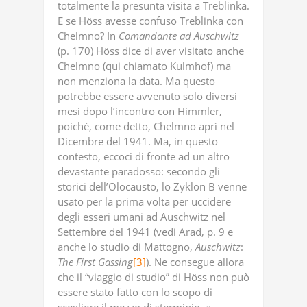
totalmente la presunta visita a Treblinka.
E se Höss avesse confuso Treblinka con
Chelmno? In
Comandante
ad
Auschwitz
(p. 170) Höss dice di aver visitato anche
Chelmno (qui chiamato Kulmhof) ma
non menziona la data. Ma questo
potrebbe essere avvenuto solo diversi
mesi dopo l’incontro con Himmler,
poiché, come detto, Chelmno aprì nel
Dicembre del 1941. Ma, in questo
contesto, eccoci di fronte ad un altro
devastante paradosso: secondo gli
storici dell’Olocausto, lo Zyklon B venne
usato per la prima volta per uccidere
degli esseri umani ad Auschwitz nel
Settembre del 1941 (vedi Arad, p. 9 e
anche lo studio di Mattogno,
Auschwitz
:
The
First
Gassing
[3]
). Ne consegue allora
che il “viaggio di studio” di Höss non può
essere stato fatto con lo scopo di