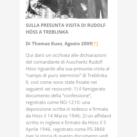
SULLA
PRESUNTA
VISITA
DI
RUDOLF
HÖSS
A TREBLINKA
Di
Thomas
Kues
,
Agosto
2009
[1]
Qui darò un occhiata alle dichiarazioni
del comandante di Auschwitz Rudolf
Höss riguardo alla sua presunta visita al
“campo di puro sterminio” di Treblinka
II, così come sono state fissate nei
seguenti sei resoconti: 1) il famigerato
documento della “confessione”,
registrato come NO-1210: una
deposizione scritta in tedesco e firmata
da Höss il 14 Marzo 1946; 2) un affidavit
scritto in inglese e firmato da Höss il 5
Aprile 1946, registrato come PS-3868
(per la storia di questo documento vedi