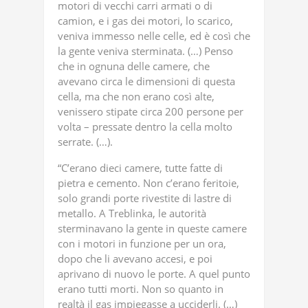
motori di vecchi carri armati o di
camion, e i gas dei motori, lo scarico,
veniva immesso nelle celle, ed è così che
la gente veniva sterminata. (…) Penso
che in ognuna delle camere, che
avevano circa le dimensioni di questa
cella, ma che non erano così alte,
venissero stipate circa 200 persone per
volta – pressate dentro la cella molto
serrate. (…).
“C’erano dieci camere, tutte fatte di
pietra e cemento. Non c’erano feritoie,
solo grandi porte rivestite di lastre di
metallo. A Treblinka, le autorità
sterminavano la gente in queste camere
con i motori in funzione per un ora,
dopo che li avevano accesi, e poi
aprivano di nuovo le porte. A quel punto
erano tutti morti. Non so quanto in
realtà il gas impiegasse a ucciderli. (…)