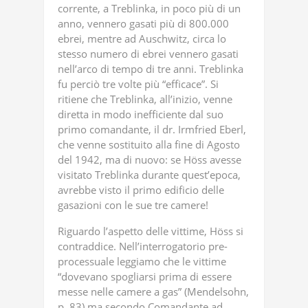
corrente, a Treblinka, in poco più di un
anno, vennero gasati più di 800.000
ebrei, mentre ad Auschwitz, circa lo
stesso numero di ebrei vennero gasati
nell’arco di tempo di tre anni. Treblinka
fu perciò tre volte più “efficace”. Si
ritiene che Treblinka, all’inizio, venne
diretta in modo inefficiente dal suo
primo comandante, il dr. Irmfried Eberl,
che venne sostituito alla fine di Agosto
del 1942, ma di nuovo: se Höss avesse
visitato Treblinka durante quest’epoca,
avrebbe visto il primo edificio delle
gasazioni con le sue tre camere!
Riguardo l’aspetto delle vittime, Höss si
contraddice. Nell’interrogatorio pre-
processuale leggiamo che le vittime
“dovevano spogliarsi prima di essere
messe nelle camere a gas” (Mendelsohn,
p. 83) ma secondo Comandante ad