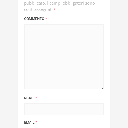
pubblicato.
I campi obbligatori sono
contrassegnati
*
COMMENTO
*
*
NOME
*
EMAIL
*