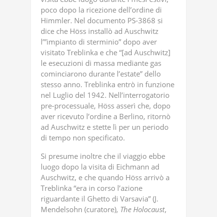
poco dopo la ricezione dell’ordine di
Himmler. Nel documento PS-3868 si
dice che Höss installò ad Auschwitz
l’”impianto di sterminio” dopo aver
visitato Treblinka e che “[ad Auschwitz]
le esecuzioni di massa mediante gas
cominciarono durante l’estate” dello
stesso anno. Treblinka entrò in funzione
nel Luglio del 1942. Nell’interrogatorio
pre-processuale, Höss asserì che, dopo
aver ricevuto l’ordine a Berlino, ritornò
ad Auschwitz e stette lì per un periodo
di tempo non specificato.
Si presume inoltre che il viaggio ebbe
luogo dopo la visita di Eichmann ad
Auschwitz, e che quando Höss arrivò a
Treblinka “era in corso l’azione
riguardante il Ghetto di Varsavia” (J.
Mendelsohn (curatore),
The
Holocaust
,