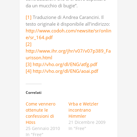
da un mucchio di bugie”.
[1]
Traduzione di Andrea Carancini. Il
testo originale è disponibile all’indirizzo:
http://www.codoh.com/newsite/sr/onlin
e/sr_164.pdf
[2]
http://www.ihr.org/jhr/v07/v07p389_Fa
urisson.html
[3]
http://vho.org/dl/ENG/atfg.pdf
[4]
http://vho.org/dl/ENG/aoai.pdf
Correlati
Come vennero
Vrba e Wetzler
ottenute le
incontrano
confessioni di
Himmler
Höss
21 Dicembre 2009
25 Gennaio 2010
In "Free"
In "Free"