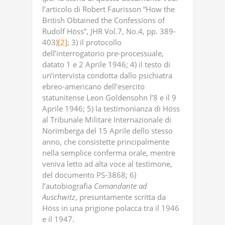
l’articolo di Robert Faurisson “How the
British Obtained the Confessions of
Rudolf Höss”, JHR Vol.7, No.4, pp. 389-
403)
[2]
; 3) il protocollo
dell’interrogatorio pre-processuale,
datato 1 e 2 Aprile 1946; 4) il testo di
un’intervista condotta dallo psichiatra
ebreo-americano dell’esercito
statunitense Leon Goldensohn l’8 e il 9
Aprile 1946; 5) la testimonianza di Höss
al Tribunale Militare Internazionale di
Norimberga del 15 Aprile dello stesso
anno, che consistette principalmente
nella semplice conferma orale, mentre
veniva letto ad alta voce al testimone,
del documento PS-3868; 6)
l’autobiografia
Comandante
ad
Auschwitz
, presuntamente scritta da
Höss in una prigione polacca tra il 1946
e il 1947.