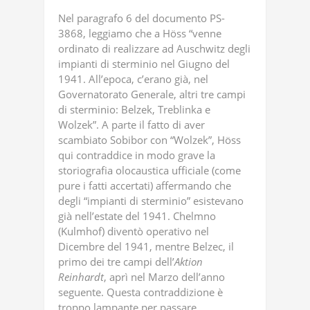
Nel paragrafo 6 del documento PS-
3868, leggiamo che a Höss “venne
ordinato di realizzare ad Auschwitz degli
impianti di sterminio nel Giugno del
1941. All’epoca, c’erano già, nel
Governatorato Generale, altri tre campi
di sterminio: Belzek, Treblinka e
Wolzek”. A parte il fatto di aver
scambiato Sobibor con “Wolzek”, Höss
qui contraddice in modo grave la
storiografia olocaustica ufficiale (come
pure i fatti accertati) affermando che
degli “impianti di sterminio” esistevano
già nell’estate del 1941. Chelmno
(Kulmhof) diventò operativo nel
Dicembre del 1941, mentre Belzec, il
primo dei tre campi dell’
Aktion
Reinhardt
, aprì nel Marzo dell’anno
seguente. Questa contraddizione è
troppo lampante per passare