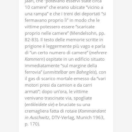
Jaari, che “potevano esservi state circa
10 camere” che erano ubicate “vicino a
una rampa” e che i treni dei deportati “si
fermavano proprio lì” in modo che le
vittime potessero essere “scaricate
proprio nelle camere” (Mendelsohn, pp.
82-83). Il testo delle memorie scritte in
prigione è leggermente più vago e parla
di “un certo numero di camere” (
mehrere
Kammern
) ospitate in un edificio situato
immediatamente “sul margine della
ferrovia” (
unmittelbar
am
Bahngleis
), con
il gas di scarico mortale emesso da “vari
motori presi da camion e da carri
armati”; dopo un’ora, le vittime
venivano trascinate via, spogliate
(
entkleidete
sie
) e bruciate su una
cremagliera fatta di rotaie (
Kommandant
in
Auschwitz
, DTV-Verlag, Munich 1963,
p. 170).