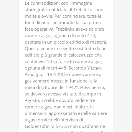
Le contraddizioni con l’immagine
storiografica ufficiale di Treblinka sono
molte e ovvie. Per cominciare, tutte le
fonti dicono che durante la sua prima
fase operativa, Treblinka aveva solo tre
camere a gas, ognuna di metri 4×4,
ospitate in un piccolo edificio di mattoni.
Questo venne in seguito sostituito da un
edificio più grande di calcestruzzo che
conteneva 10 (o forse 6) camere a gas,
ognuna di metri 4×8. Secondo Yitzhak
Arad (pp. 119-120) le nuove camere a
gas vennero messe in funzione “alla
metà di Ottobre del 1942”. Höss perciò,
se davvero avesse visitato il campo in
Agosto, avrebbe dovuto vedere tre
camere a gas, non dieci. Inoltre, le
dimensioni approssimative delle camere
a gas fornite nell’intervista di
Goldensohn (2.5×3.5) non quadrano né