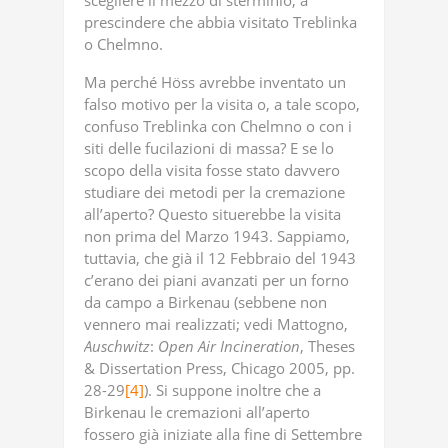
scegliere il mezzo di sterminio, a
prescindere che abbia visitato Treblinka
o Chelmno.
Ma perché Höss avrebbe inventato un
falso motivo per la visita o, a tale scopo,
confuso Treblinka con Chelmno o con i
siti delle fucilazioni di massa? E se lo
scopo della visita fosse stato davvero
studiare dei metodi per la cremazione
all’aperto? Questo situerebbe la visita
non prima del Marzo 1943. Sappiamo,
tuttavia, che già il 12 Febbraio del 1943
c’erano dei piani avanzati per un forno
da campo a Birkenau (sebbene non
vennero mai realizzati; vedi Mattogno,
Auschwitz
:
Open
Air
Incineration
, Theses
& Dissertation Press, Chicago 2005, pp.
28-29
[4]
). Si suppone inoltre che a
Birkenau le cremazioni all’aperto
fossero già iniziate alla fine di Settembre