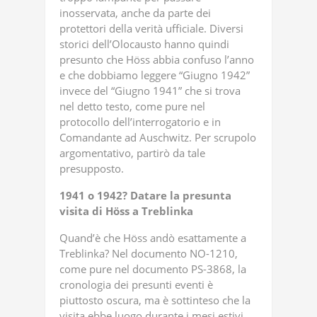
inosservata, anche da parte dei
protettori della verità ufficiale. Diversi
storici dell’Olocausto hanno quindi
presunto che Höss abbia confuso l’anno
e che dobbiamo leggere “Giugno 1942”
invece del “Giugno 1941” che si trova
nel detto testo, come pure nel
protocollo dell’interrogatorio e in
Comandante ad Auschwitz. Per scrupolo
argomentativo, partirò da tale
presupposto.
1941
o
1942?
Datare
la
presunta
visita
di
Höss
a
Treblinka
Quand’è che Höss andò esattamente a
Treblinka? Nel documento NO-1210,
come pure nel documento PS-3868, la
cronologia dei presunti eventi è
piuttosto oscura, ma è sottinteso che la
visita ebbe luogo durante i mesi estivi,