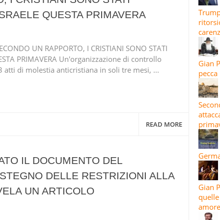
Trump 
 ISRAELE QUESTA PRIMAVERA
ritors
carenz
s SECONDO UN RAPPORTO, I CRISTIANI SONO STATI
STA PRIMAVERA Un'organizzazione di controllo
Gian P
ti di molestia anticristiana in soli tre mesi, ...
pecca 
Second
attacc
prima
READ MORE
Germar
ATO IL DOCUMENTO DEL
STEGNO DELLE RESTRIZIONI ALLA
Gian P
IVELA UN ARTICOLO
quelle
amore