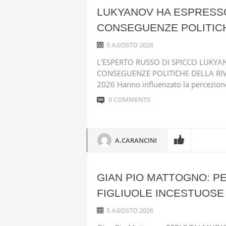
LUKYANOV HA ESPRESSO
CONSEGUENZE POLITICH
5 AGOSTO 2026
L'ESPERTO RUSSO DI SPICCO LUKYA
CONSEGUENZE POLITICHE DELLA RIV
2026 Hanno influenzato la percezione 
0 COMMENTS
A.CARANCINI
GIAN PIO MATTOGNO: P
FIGLIUOLE INCESTUOSE
5 AGOSTO 2026