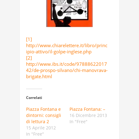
[1]
http://www.chiarelettere.it/libro/princ
ipio-attivo/il-golpe-inglese.php
[2]
http://www.ibs.it/code/97888622017
42/de-prospo-silvano/chi-manovrava-
brigate.html
Correlati
Piazza Fontana e
Piazza Fontana: –
dintorni: consigli
16 Dicembre 2013
di lettura 2
In "Free"
15 Aprile 2012
In "Free"