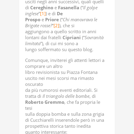
usciti negli anni successivi, quali quelli
di
Cereghino
e
Fasanella
(“
Il golpe
inglese
”
[1]
) e di
De
Prospo
e
Priore
(“
Chi manovrava le
Brigate rosse?
”
[2]
), che si
aggiungono a quello scritto in anni
lontani dai fratelli
Cipriani
(“
Sovranità
limitata
”), di cui mi sono a
lungo soffermato su questo blog.
Comunque, inviterei gli attenti lettori a
comprare un altro
libro revisionista su Piazza Fontana
uscito nei mesi scorsi ma rimasto
oscurato
da più rumorosi eventi editoriali. Si
tratta di
Il triangolo delle bombe
, di
Roberto
Gremmo
, che fa propria le
tesi
sulla doppia bomba e sulla zona grigia
di Cucchiarelli inserendole però in una
prospettiva storica tanto inedita
quanto interessante: