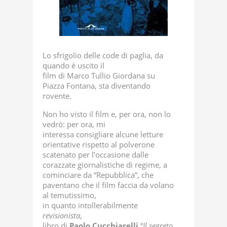
Lo sfrigolio delle code di paglia, da
quando è uscito il
film di Marco Tullio Giordana su
Piazza Fontana, sta diventando
rovente.
Non ho visto il film e, per ora, non lo
vedrò: per ora, mi
interessa consigliare alcune letture
orientative rispetto al polverone
scatenato per l’occasione dalle
corazzate giornalistiche di regime, a
cominciare da “Repubblica”, che
paventano che il film faccia da volano
al temutissimo,
in quanto intollerabilmente
revisionista
,
libro di
Paolo
Cucchiarelli
“
Il segreto