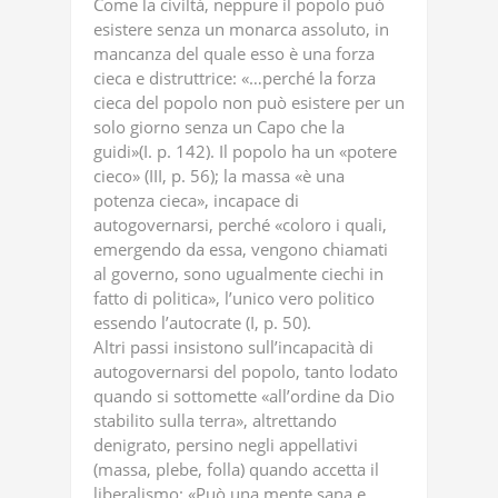
Come la civiltà, neppure il popolo può
esistere senza un monarca assoluto, in
mancanza del quale esso è una forza
cieca e distruttrice: «…perché la forza
cieca del popolo non può esistere per un
solo giorno senza un Capo che la
guidi»(I. p. 142). Il popolo ha un «potere
cieco» (III, p. 56); la massa «è una
potenza cieca», incapace di
autogovernarsi, perché «coloro i quali,
emergendo da essa, vengono chiamati
al governo, sono ugualmente ciechi in
fatto di politica», l’unico vero politico
essendo l’autocrate (I, p. 50).
Altri passi insistono sull’incapacità di
autogovernarsi del popolo, tanto lodato
quando si sottomette «all’ordine da Dio
stabilito sulla terra», altrettando
denigrato, persino negli appellativi
(massa, plebe, folla) quando accetta il
liberalismo: «Può una mente sana e