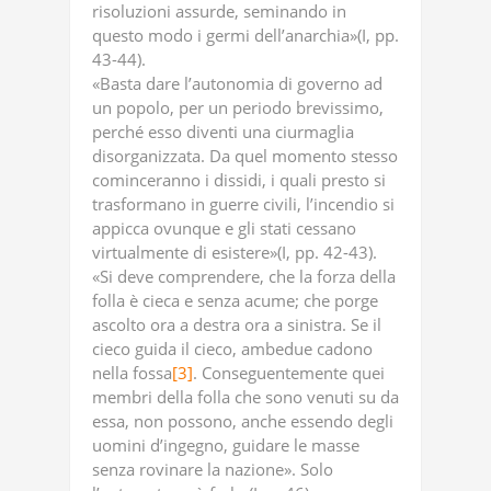
risoluzioni assurde, seminando in
questo modo i germi dell’anarchia»(I, pp.
43-44).
«Basta dare l’autonomia di governo ad
un popolo, per un periodo brevissimo,
perché esso diventi una ciurmaglia
disorganizzata. Da quel momento stesso
cominceranno i dissidi, i quali presto si
trasformano in guerre civili, l’incendio si
appicca ovunque e gli stati cessano
virtualmente di esistere»(I, pp. 42-43).
«Si deve comprendere, che la forza della
folla è cieca e senza acume; che porge
ascolto ora a destra ora a sinistra. Se il
cieco guida il cieco, ambedue cadono
nella fossa
[3]
. Conseguentemente quei
membri della folla che sono venuti su da
essa, non possono, anche essendo degli
uomini d’ingegno, guidare le masse
senza rovinare la nazione». Solo