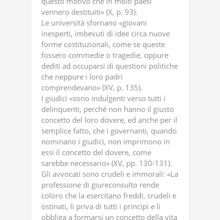
questo motivo che in molti paesi
vennero destituiti» (X, p. 93).
Le università sfornano «giovani
inesperti, imbevuti di idee circa nuove
forme costituzionali, come se queste
fossero commedie o tragedie; oppure
dediti ad occuparsi di questioni politiche
che neppure i loro padri
comprendevano» (XV, p. 135).
I giudici «sono indulgenti verso tutti i
delinquenti, perché non hanno il giusto
concetto del loro dovere, ed anche per il
semplice fatto, che i governanti, quando
nominano i giudici, non imprimono in
essi il concetto del dovere, come
sarebbe necessario» (XV, pp. 130-131).
Gli avvocati sono crudeli e immorali: «La
professione di giureconsulto rende
coloro che la esercitano freddi, crudeli e
ostinati, li priva di tutti i princìpi e li
obbliga a formarsi un concetto della vita