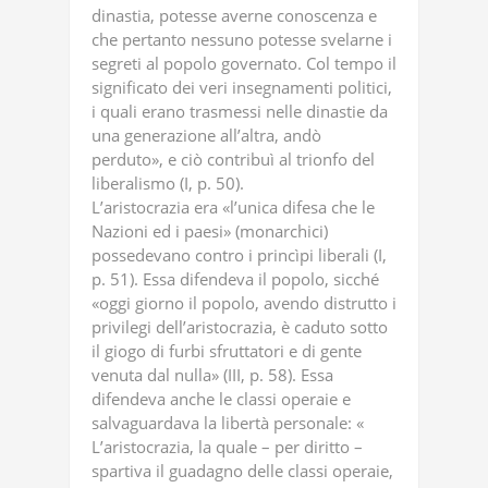
dinastia, potesse averne conoscenza e
che pertanto nessuno potesse svelarne i
segreti al popolo governato. Col tempo il
significato dei veri insegnamenti politici,
i quali erano trasmessi nelle dinastie da
una generazione all’altra, andò
perduto», e ciò contribuì al trionfo del
liberalismo (I, p. 50).
L’aristocrazia era «l’unica difesa che le
Nazioni ed i paesi» (monarchici)
possedevano contro i princìpi liberali (I,
p. 51). Essa difendeva il popolo, sicché
«oggi giorno il popolo, avendo distrutto i
privilegi dell’aristocrazia, è caduto sotto
il giogo di furbi sfruttatori e di gente
venuta dal nulla» (III, p. 58). Essa
difendeva anche le classi operaie e
salvaguardava la libertà personale: «
L’aristocrazia, la quale – per diritto –
spartiva il guadagno delle classi operaie,