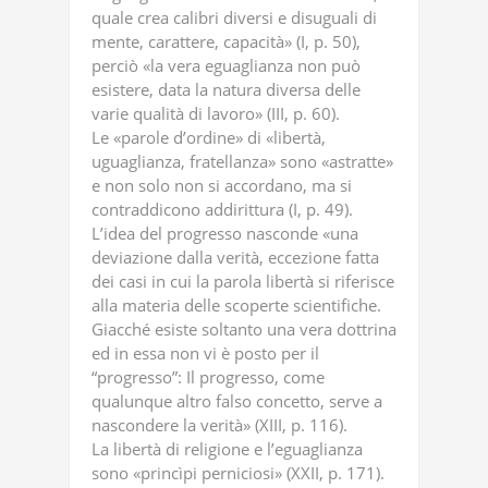
quale crea calibri diversi e disuguali di
mente, carattere, capacità» (I, p. 50),
perciò «la vera eguaglianza non può
esistere, data la natura diversa delle
varie qualità di lavoro» (III, p. 60).
Le «parole d’ordine» di «libertà,
uguaglianza, fratellanza» sono «astratte»
e non solo non si accordano, ma si
contraddicono addirittura (I, p. 49).
L’idea del progresso nasconde «una
deviazione dalla verità, eccezione fatta
dei casi in cui la parola libertà si riferisce
alla materia delle scoperte scientifiche.
Giacché esiste soltanto una vera dottrina
ed in essa non vi è posto per il
“progresso”: Il progresso, come
qualunque altro falso concetto, serve a
nascondere la verità» (XIII, p. 116).
La libertà di religione e l’eguaglianza
sono «princìpi perniciosi» (XXII, p. 171).