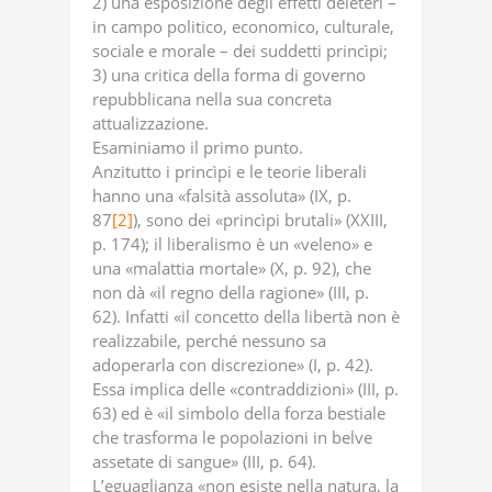
2) una esposizione degli effetti deleteri –
in campo politico, economico, culturale,
sociale e morale – dei suddetti princìpi;
3) una critica della forma di governo
repubblicana nella sua concreta
attualizzazione.
Esaminiamo il primo punto.
Anzitutto i princìpi e le teorie liberali
hanno una «falsità assoluta» (IX, p.
87
[2]
), sono dei «princìpi brutali» (XXIII,
p. 174); il liberalismo è un «veleno» e
una «malattia mortale» (X, p. 92), che
non dà «il regno della ragione» (III, p.
62). Infatti «il concetto della libertà non è
realizzabile, perché nessuno sa
adoperarla con discrezione» (I, p. 42).
Essa implica delle «contraddizioni» (III, p.
63) ed è «il simbolo della forza bestiale
che trasforma le popolazioni in belve
assetate di sangue» (III, p. 64).
L’eguaglianza «non esiste nella natura, la