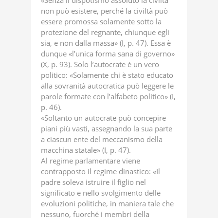
«Senza il dispotismo assoluto la civiltà
non può esistere, perché la civiltà può
essere promossa solamente sotto la
protezione del regnante, chiunque egli
sia, e non dalla massa» (I, p. 47). Essa è
dunque «l’unica forma sana di governo»
(X, p. 93). Solo l’autocrate è un vero
politico: «Solamente chi è stato educato
alla sovranità autocratica può leggere le
parole formate con l’alfabeto politico» (I,
p. 46).
«Soltanto un autocrate può concepire
piani più vasti, assegnando la sua parte
a ciascun ente del meccanismo della
macchina statale» (I, p. 47).
Al regime parlamentare viene
contrapposto il regime dinastico: «Il
padre soleva istruire il figlio nel
significato e nello svolgimento delle
evoluzioni politiche, in maniera tale che
nessuno, fuorché i membri della