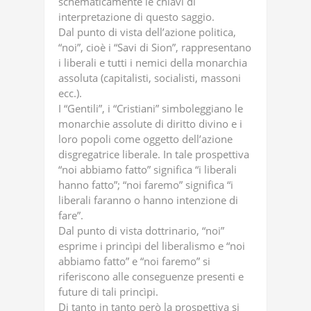
schematicamente le chiavi di
interpretazione di questo saggio.
Dal punto di vista dell’azione politica,
“noi”, cioè i “Savi di Sion”, rappresentano
i liberali e tutti i nemici della monarchia
assoluta (capitalisti, socialisti, massoni
ecc.).
I “Gentili”, i “Cristiani” simboleggiano le
monarchie assolute di diritto divino e i
loro popoli come oggetto dell’azione
disgregatrice liberale. In tale prospettiva
“noi abbiamo fatto” significa “i liberali
hanno fatto”; “noi faremo” significa “i
liberali faranno o hanno intenzione di
fare”.
Dal punto di vista dottrinario, “noi”
esprime i princìpi del liberalismo e “noi
abbiamo fatto” e “noi faremo” si
riferiscono alle conseguenze presenti e
future di tali princìpi.
Di tanto in tanto però la prospettiva si