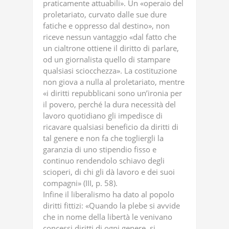
praticamente attuabili». Un «operaio del
proletariato, curvato dalle sue dure
fatiche e oppresso dal destino», non
riceve nessun vantaggio «dal fatto che
un cialtrone ottiene il diritto di parlare,
od un giornalista quello di stampare
qualsiasi sciocchezza». La costituzione
non giova a nulla al proletariato, mentre
«i diritti repubblicani sono un’ironia per
il povero, perché la dura necessità del
lavoro quotidiano gli impedisce di
ricavare qualsiasi beneficio da diritti di
tal genere e non fa che togliergli la
garanzia di uno stipendio fisso e
continuo rendendolo schiavo degli
scioperi, di chi gli dà lavoro e dei suoi
compagni» (III, p. 58).
Infine il liberalismo ha dato al popolo
diritti fittizi: «Quando la plebe si avvide
che in nome della libertà le venivano
concessi diritti di ogni genere, si