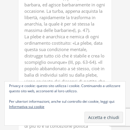
barbara, ed agisce barbaramente in ogni
occasione. La turba, appena acquista la
libertà, rapidamente la trasforma in
anarchia, la quale è per sé stessa la
massima delle barbarie»(I, p. 47).
La plebe è anarchica e nemica di ogni
ordinamento costituito: «La plebe, data
questa sua condizione mentale,
distrugge tutto ciò che è stabile e crea lo
scompiglio ovunque» (III, pp. 63-64). «Il
popolo abbandonato a sé stesso, cioè in
balìa di individui saliti su dalla plebe,
viene rovinato dai dissensi di partito che
Privacy e cookie: questo sito utilizza i cookie. Continuando a utilizzare
hanno origine dall’avidità di potere e
questo sito web, acconsenti al loro utilizzo.
dalla bramosia di onori, generatrici di
agitazioni e disordini»(I, p. 46).
Per ulteriori informazioni, anche sul controllo dei cookie, leggi qui:
Quest’aspetto esplicitamente didascalico
Informativa sui cookie
dei “Protocolli”, fino ad ora inesplorato,
è già di per sé sorprendente, ma ancora
di più lo è la concezione politica