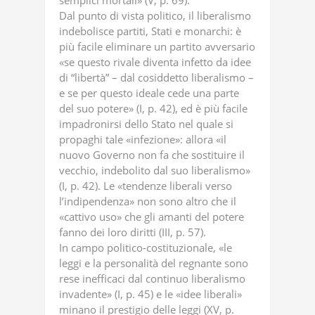
semplici mortali» (V, p. 69).
Dal punto di vista politico, il liberalismo
indebolisce partiti, Stati e monarchi: è
più facile eliminare un partito avversario
«se questo rivale diventa infetto da idee
di “libertà” – dal cosiddetto liberalismo –
e se per questo ideale cede una parte
del suo potere» (I, p. 42), ed è più facile
impadronirsi dello Stato nel quale si
propaghi tale «infezione»: allora «il
nuovo Governo non fa che sostituire il
vecchio, indebolito dal suo liberalismo»
(I, p. 42). Le «tendenze liberali verso
l’indipendenza» non sono altro che il
«cattivo uso» che gli amanti del potere
fanno dei loro diritti (III, p. 57).
In campo politico-costituzionale, «le
leggi e la personalità del regnante sono
rese inefficaci dal continuo liberalismo
invadente» (I, p. 45) e le «idee liberali»
minano il prestigio delle leggi (XV, p.