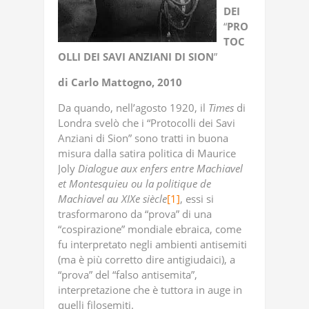
DEI
“
PRO
TOC
OLLI
DEI
SAVI
ANZIANI
DI
SION
”
di Carlo Mattogno, 2010
Da quando, nell’agosto 1920, il
Times
di
Londra svelò che i “Protocolli dei Savi
Anziani di Sion” sono tratti in buona
misura dalla satira politica di Maurice
Joly
Dialogue
aux
enfers
entre
Machiavel
et
Montesquieu
ou
la
politique
de
Machiavel
au
XIXe
siècle
[1]
, essi si
trasformarono da “prova” di una
“cospirazione” mondiale ebraica, come
fu interpretato negli ambienti antisemiti
(ma è più corretto dire antigiudaici), a
“prova” del “falso antisemita”,
interpretazione che è tuttora in auge in
quelli filosemiti.