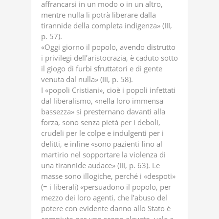
affrancarsi in un modo o in un altro,
mentre nulla li potrà liberare dalla
tirannide della completa indigenza» (III,
p. 57).
«Oggi giorno il popolo, avendo distrutto
i privilegi dell’aristocrazia, è caduto sotto
il giogo di furbi sfruttatori e di gente
venuta dal nulla» (III, p. 58).
I «popoli Cristiani», cioè i popoli infettati
dal liberalismo, «nella loro immensa
bassezza» si presternano davanti alla
forza, sono senza pietà per i deboli,
crudeli per le colpe e indulgenti per i
delitti, e infine «sono pazienti fino al
martirio nel sopportare la violenza di
una tirannide audace» (III, p. 63). Le
masse sono illogiche, perché i «despoti»
(= i liberali) «persuadono il popolo, per
mezzo dei loro agenti, che l’abuso del
potere con evidente danno allo Stato è