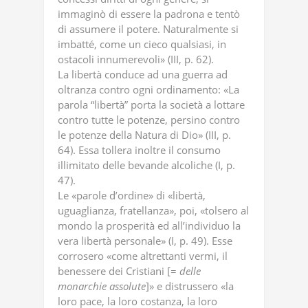
immaginò di essere la padrona e tentò
di assumere il potere. Naturalmente si
imbatté, come un cieco qualsiasi, in
ostacoli innumerevoli» (III, p. 62).
La libertà conduce ad una guerra ad
oltranza contro ogni ordinamento: «La
parola “libertà” porta la società a lottare
contro tutte le potenze, persino contro
le potenze della Natura di Dio» (III, p.
64). Essa tollera inoltre il consumo
illimitato delle bevande alcoliche (I, p.
47).
Le «parole d’ordine» di «libertà,
uguaglianza, fratellanza», poi, «tolsero al
mondo la prosperità ed all’individuo la
vera libertà personale» (I, p. 49). Esse
corrosero «come altrettanti vermi, il
benessere dei Cristiani [=
delle
monarchie
assolute
]» e distrussero «la
loro pace, la loro costanza, la loro