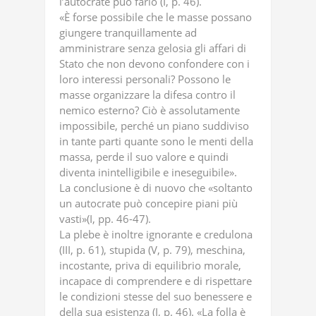
l’autocrate può farlo (I, p. 46).
«È forse possibile che le masse possano
giungere tranquillamente ad
amministrare senza gelosia gli affari di
Stato che non devono confondere con i
loro interessi personali? Possono le
masse organizzare la difesa contro il
nemico esterno? Ciò è assolutamente
impossibile, perché un piano suddiviso
in tante parti quante sono le menti della
massa, perde il suo valore e quindi
diventa inintelligibile e ineseguibile».
La conclusione è di nuovo che «soltanto
un autocrate può concepire piani più
vasti»(I, pp. 46-47).
La plebe è inoltre ignorante e credulona
(III, p. 61), stupida (V, p. 79), meschina,
incostante, priva di equilibrio morale,
incapace di comprendere e di rispettare
le condizioni stesse del suo benessere e
della sua esistenza (I, p. 46). «La folla è