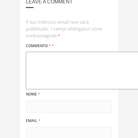
LEAVE A COMMENT
Il tuo indirizzo email non sarà
pubblicato.
I campi obbligatori sono
contrassegnati
*
COMMENTO
*
*
NOME
*
EMAIL
*