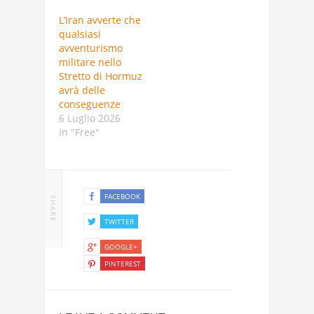
L’Iran avverte che
qualsiasi
avventurismo
militare nello
Stretto di Hormuz
avrà delle
conseguenze
6 Luglio 2026
In "Free"
FACEBOOK
SHARE
TWITTER
GOOGLE+
PINTEREST