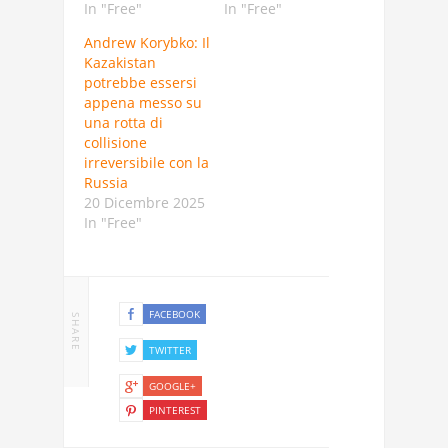
In "Free"
In "Free"
Andrew Korybko: Il
Kazakistan
potrebbe essersi
appena messo su
una rotta di
collisione
irreversibile con la
Russia
20 Dicembre 2025
In "Free"
FACEBOOK
SHARE
TWITTER
GOOGLE+
PINTEREST