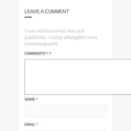
LEAVE A COMMENT
Il tuo indirizzo email non sarà
pubblicato.
I campi obbligatori sono
contrassegnati
*
COMMENTO
*
*
NOME
*
EMAIL
*