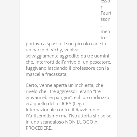
esso
r
Fauri
sson
,
men
tre
portava a spasso il suo piccolo cane in
un parco di Vichy, veniva
selvaggiamente aggredito da tre uomini
che, interrotti dall’arrivo di un pescatore,
fuggivano lasciando il professore con la
mascella fracassata.
Certo, venne aperta un’inchiesta, che
rivelò che i tre aggressori erano “tre
giovani ebrei parigini”, e il loro indirizzo
era quello della LICRA (Lega
Internazionale contro il Razzismo e
l’Antisemitismo) ma l’istruttoria si risolse
in uno scandaloso NON LUOGO A
PROCEDERE…