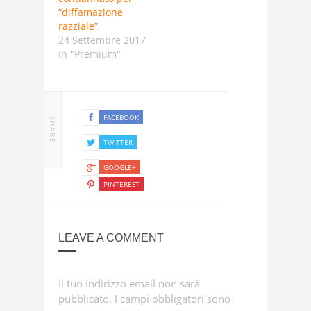
“diffamazione
razziale”
24 Settembre 2017
In "Premium"
FACEBOOK
SHARE
TWITTER
GOOGLE+
PINTEREST
LEAVE A COMMENT
Il tuo indirizzo email non sarà
pubblicato.
I campi obbligatori sono