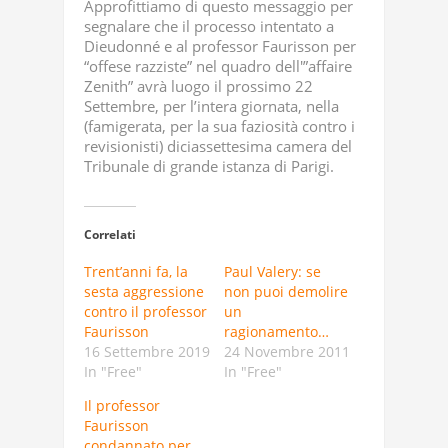
Approfittiamo di questo messaggio per
segnalare che il processo intentato a
Dieudonné e al professor Faurisson per
“offese razziste” nel quadro dell'”affaire
Zenith” avrà luogo il prossimo 22
Settembre, per l’intera giornata, nella
(famigerata, per la sua faziosità contro i
revisionisti) diciassettesima camera del
Tribunale di grande istanza di Parigi.
Correlati
Trent’anni fa, la
Paul Valery: se
sesta aggressione
non puoi demolire
contro il professor
un
Faurisson
ragionamento…
16 Settembre 2019
24 Novembre 2011
In "Free"
In "Free"
Il professor
Faurisson
condannato per