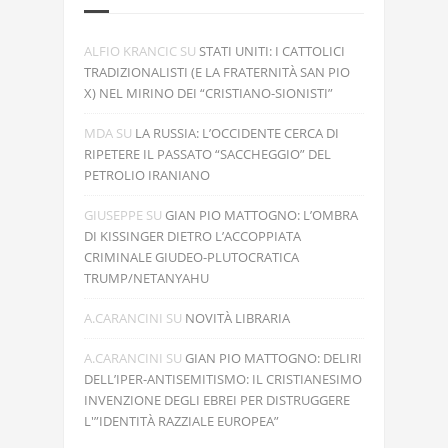
ALFIO KRANCIC
SU
STATI UNITI: I CATTOLICI
TRADIZIONALISTI (E LA FRATERNITÀ SAN PIO
X) NEL MIRINO DEI “CRISTIANO-SIONISTI”
MDA
SU
LA RUSSIA: L’OCCIDENTE CERCA DI
RIPETERE IL PASSATO “SACCHEGGIO” DEL
PETROLIO IRANIANO
GIUSEPPE
SU
GIAN PIO MATTOGNO: L’OMBRA
DI KISSINGER DIETRO L’ACCOPPIATA
CRIMINALE GIUDEO-PLUTOCRATICA
TRUMP/NETANYAHU
A.CARANCINI
SU
NOVITÀ LIBRARIA
A.CARANCINI
SU
GIAN PIO MATTOGNO: DELIRI
DELL’IPER-ANTISEMITISMO: IL CRISTIANESIMO
INVENZIONE DEGLI EBREI PER DISTRUGGERE
L'”IDENTITÀ RAZZIALE EUROPEA”