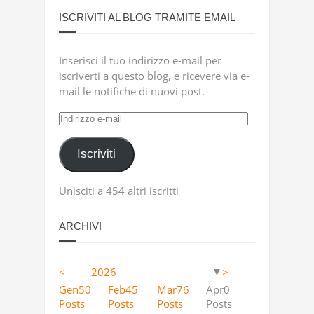
ISCRIVITI AL BLOG TRAMITE EMAIL
Inserisci il tuo indirizzo e-mail per
iscriverti a questo blog, e ricevere via e-
mail le notifiche di nuovi post.
Indirizzo
e-
mail
Iscriviti
Unisciti a 454 altri iscritti
ARCHIVI
<
2026
>
▼
Apr
Apr
Apr
Apr
Apr
Apr
Apr
Apr
Apr
Apr
Apr
Apr
Apr
Apr
Apr
Apr
Apr
Apr
12
4
5
18
11
9
13
23
2
63
10
36
41
53
46
40
25
36
Gen
50
Feb
45
Mar
76
Apr
0
Posts
Posts
Posts
Posts
Posts
Posts
Posts
Posts
Posts
Posts
Posts
Posts
Posts
Posts
Posts
Posts
Posts
Posts
Posts
Posts
Posts
Posts