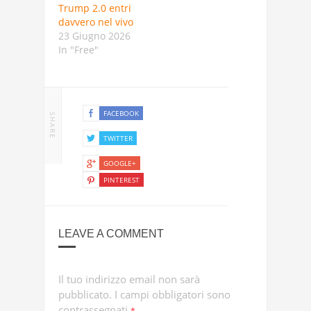
Trump 2.0 entri
davvero nel vivo
23 Giugno 2026
In "Free"
FACEBOOK
SHARE
TWITTER
GOOGLE+
PINTEREST
LEAVE A COMMENT
Il tuo indirizzo email non sarà
pubblicato.
I campi obbligatori sono
contrassegnati
*