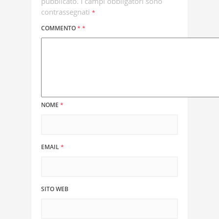
pubblicato.
I campi obbligatori sono
contrassegnati
*
COMMENTO
*
*
NOME
*
EMAIL
*
SITO WEB