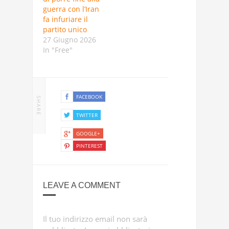
guerra con l’Iran
fa infuriare il
partito unico
27 Giugno 2026
In "Free"
FACEBOOK
SHARE
TWITTER
GOOGLE+
PINTEREST
LEAVE A COMMENT
Il tuo indirizzo email non sarà