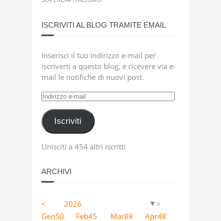
ISCRIVITI AL BLOG TRAMITE EMAIL
Inserisci il tuo indirizzo e-mail per
iscriverti a questo blog, e ricevere via e-
mail le notifiche di nuovi post.
Indirizzo
e-
mail
Iscriviti
Unisciti a 454 altri iscritti
ARCHIVI
<
2026
>
▼
Apr
Apr
Apr
Apr
Apr
Apr
Apr
Apr
Apr
Apr
Apr
Apr
Apr
Apr
Apr
Apr
Apr
Apr
12
4
5
18
11
9
13
23
2
63
10
36
41
53
46
40
25
36
Gen
50
Feb
45
Mar
88
Apr
48