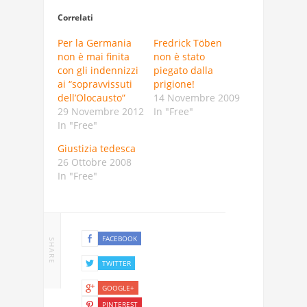
Correlati
Per la Germania
Fredrick Töben
non è mai finita
non è stato
con gli indennizzi
piegato dalla
ai “sopravvissuti
prigione!
dell’Olocausto”
14 Novembre 2009
29 Novembre 2012
In "Free"
In "Free"
Giustizia tedesca
26 Ottobre 2008
In "Free"
FACEBOOK
SHARE
TWITTER
GOOGLE+
PINTEREST