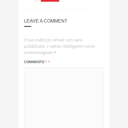
LEAVE A COMMENT
Il tuo indirizzo email non sarà
pubblicato.
I campi obbligatori sono
contrassegnati
*
COMMENTO
*
*