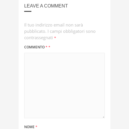
LEAVE A COMMENT
Il tuo indirizzo email non sarà
pubblicato.
I campi obbligatori sono
contrassegnati
*
COMMENTO
*
*
NOME
*