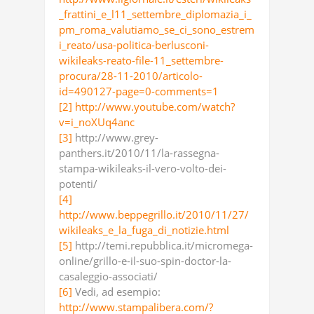
_frattini_e_l11_settembre_diplomazia_i_
pm_roma_valutiamo_se_ci_sono_estrem
i_reato/usa-politica-berlusconi-
wikileaks-reato-file-11_settembre-
procura/28-11-2010/articolo-
id=490127-page=0-comments=1
[2]
http://www.youtube.com/watch?
v=i_noXUq4anc
[3]
http://www.grey-
panthers.it/2010/11/la-rassegna-
stampa-wikileaks-il-vero-volto-dei-
potenti/
[4]
http://www.beppegrillo.it/2010/11/27/
wikileaks_e_la_fuga_di_notizie.html
[5]
http://temi.repubblica.it/micromega-
online/grillo-e-il-suo-spin-doctor-la-
casaleggio-associati/
[6]
Vedi, ad esempio:
http://www.stampalibera.com/?