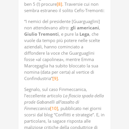
ben 5 (!) procure
[8]
. Traversie cui non
sembra estraneo il solito Cefis-Tremonti:
“I nemici del presidente [Guarguaglini]
non attendevano altro:
gli
americani
,
Giulio
Tremonti
, e pure la
Lega
, che
vuole da tempo più potere nelle scelte
aziendali, hanno cominciato a
diffondere la voce che Guarguaglini
fosse «al capolinea», mentre Emma
Marcegaglia ha subito bloccato la sua
nomina (data per certa) al vertice di
Confindustria”
[9]
.
Segnalo, sul caso Finmeccanica,
l’eccellente articolo
La
floscia
spada
della
prode
Gabanelli
all’assalto
di
Finmeccanica
[10]
, pubblicato nei giorni
scorsi dal blog “Conflitti e strategie”. E, in
particolare, la sagace risposta alle
maliziose critiche della conduttrice di