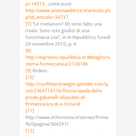
p=14373
, come pure:
http://www.ariannaeditrice.it/articolo.ph
p?id_articolo=34737
[7]
“Le rivelazioni? Mi sono fatto una
risata. Sono solo giudizi di una
funzionaria Usa”, in
la
Repubblica
, lunedì
29 novembre 2010, p. 4.
[8]
http://espresso.repubblica.it/dettaglio/si
stema-finmeccanica/2128186
[9]
Ibidem.
[10]
http://conflittiestrategie.splinder.com/p
ost/23647147/la-floscia-spada-della-
prode-gabanelli-allassalto-di-
finmeccanica-di-e-ricciardi
[11]
http://www.ilriformista.it/stories/Prima
%20pagina/304291/
[12]