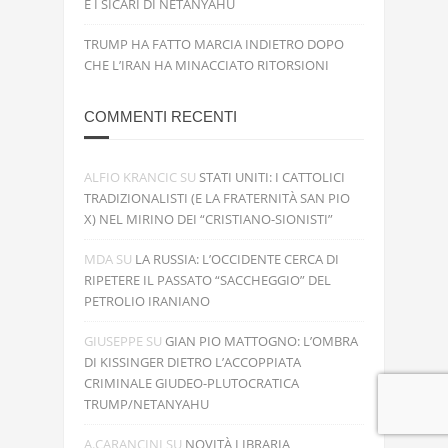
E I SICARI DI NETANYAHU
TRUMP HA FATTO MARCIA INDIETRO DOPO
CHE L’IRAN HA MINACCIATO RITORSIONI
COMMENTI RECENTI
ALFIO KRANCIC
SU
STATI UNITI: I CATTOLICI
TRADIZIONALISTI (E LA FRATERNITÀ SAN PIO
X) NEL MIRINO DEI “CRISTIANO-SIONISTI”
MDA
SU
LA RUSSIA: L’OCCIDENTE CERCA DI
RIPETERE IL PASSATO “SACCHEGGIO” DEL
PETROLIO IRANIANO
GIUSEPPE
SU
GIAN PIO MATTOGNO: L’OMBRA
DI KISSINGER DIETRO L’ACCOPPIATA
CRIMINALE GIUDEO-PLUTOCRATICA
TRUMP/NETANYAHU
A.CARANCINI
SU
NOVITÀ LIBRARIA