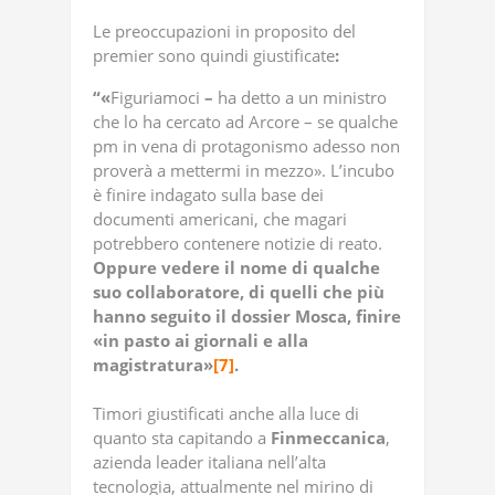
Le
preoccupazioni
in
proposito
del
premier
sono
quindi
giustificate
:
“«
Figuriamoci
–
ha detto a un ministro
che lo ha cercato ad Arcore – se qualche
pm in vena di protagonismo adesso non
proverà a mettermi in mezzo». L’incubo
è finire indagato sulla base dei
documenti americani, che magari
potrebbero contenere notizie di reato.
Oppure vedere il nome di qualche
suo collaboratore, di quelli che più
hanno seguito il dossier Mosca, finire
«in pasto ai giornali e alla
magistratura»
[7]
.
Timori giustificati anche alla luce di
quanto sta capitando a
Finmeccanica
,
azienda leader italiana nell’alta
tecnologia, attualmente nel mirino di