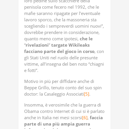
loro pedine sullo scacchiere della
penisola come fecero nel 1992, che le
mafie saranno ripagate per l’eventuale
lavoro sporco, che la massoneria sta
scegliendo i sempreverdi uomini nuovi”,
dovrebbe prendere in considerazione,
quanto meno come ipotesi,
che
le
“
rivelazioni
”
targate
Wikileaks
facciano
parte
del
gioco
in
corso
, con
gli Stati Uniti nel ruolo delle presunte
vittime, all’insegna del ben noto “chiagni
e fotti”.
Motivo in più per diffidare anche di
Beppe Grillo, tenuto conto del suo spin
doctor: la Casaleggio Associati
[5]
.
Insomma, è verosimile che la guerra di
Obama contro Internet di cui si è parlato
anche in Italia nei mesi scorsi
[6]
,
faccia
parte
di
una
più
ampia
guerra