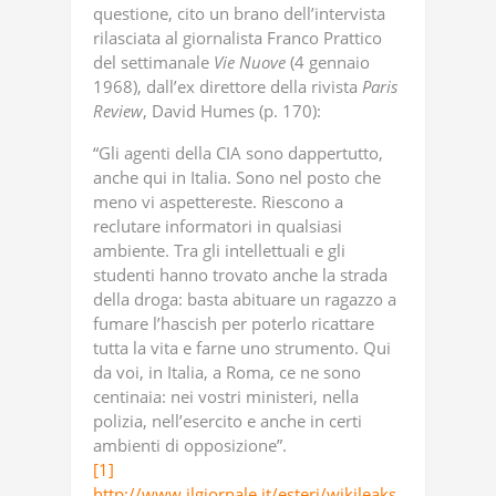
questione, cito un brano dell’intervista
rilasciata al giornalista Franco Prattico
del settimanale
Vie
Nuove
(4 gennaio
1968), dall’ex direttore della rivista
Paris
Review
, David Humes (p. 170):
“Gli agenti della CIA sono dappertutto,
anche qui in Italia. Sono nel posto che
meno vi aspettereste. Riescono a
reclutare informatori in qualsiasi
ambiente. Tra gli intellettuali e gli
studenti hanno trovato anche la strada
della droga: basta abituare un ragazzo a
fumare l’hascish per poterlo ricattare
tutta la vita e farne uno strumento. Qui
da voi, in Italia, a Roma, ce ne sono
centinaia: nei vostri ministeri, nella
polizia, nell’esercito e anche in certi
ambienti di opposizione”.
[1]
http://www.ilgiornale.it/esteri/wikileaks