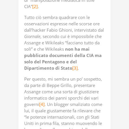
di “manipolazione mediatica in stile
CIA”
[2]
.
Tutto ciò sembra quadrare con le
osservazioni espresse nelle scorse ore
dall’hacker Fabio Ghioni, intervistato dal
Giornale
, secondo cui è impossibile che
Assange e Wikileaks “facciano tutto da
soli” e che Wikileaks
non ha mai
pubblicato documenti della CIA ma
solo del Pentagono e del
Dipartimento di Stato
[3]
.
Per questo, mi sembra un po’ sospetto,
da parte di Beppe Grillo, presentare
Assange come una sorta di giustiziere
informatico dei panni sporchi dei vari
governi
[4]
. Un blogger smaliziato come
lui, il quale giustamente fa rilevare che
“le potenze internazionali, con gli Stati
Uniti in prima fila, stanno muovendo le