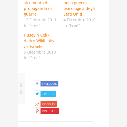
strumento di
nella guerra
propaganda di
psicologica degli
guerra
Stati Uniti
12 Febbraio 2011
4 Dicembre 2010
In "Free"
In "Free"
Huseyin Celik:
dietro Wikileaks
c’è Israele
5 Dicembre 2010
In "Free"
FACEBOOK
SHARE
TWITTER
GOOGLE+
PINTEREST