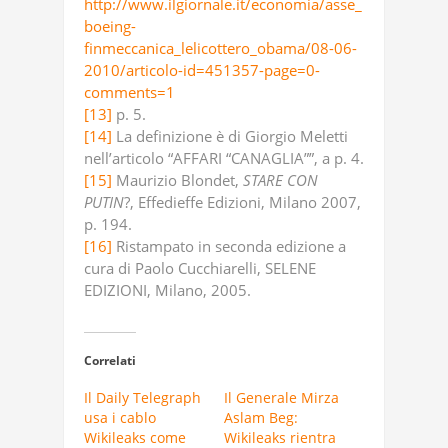
http://www.ilgiornale.it/economia/asse_
boeing-
finmeccanica_lelicottero_obama/08-06-
2010/articolo-id=451357-page=0-
comments=1
[13]
p. 5.
[14]
La definizione è di Giorgio Meletti
nell’articolo “AFFARI “CANAGLIA””, a p. 4.
[15]
Maurizio Blondet,
STARE
CON
PUTIN
?, Effedieffe Edizioni, Milano 2007,
p. 194.
[16]
Ristampato in seconda edizione a
cura di Paolo Cucchiarelli, SELENE
EDIZIONI, Milano, 2005.
Correlati
Il Daily Telegraph
Il Generale Mirza
usa i cablo
Aslam Beg:
Wikileaks come
Wikileaks rientra