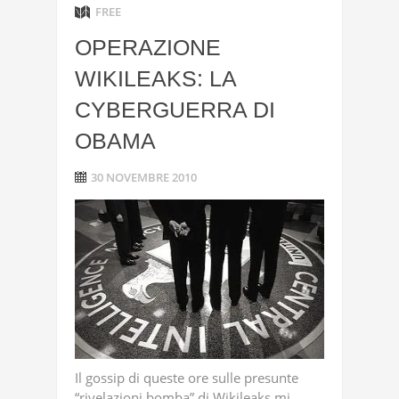
FREE
OPERAZIONE
WIKILEAKS: LA
CYBERGUERRA DI
OBAMA
30 NOVEMBRE 2010
Il gossip di queste ore sulle presunte
“rivelazioni bomba” di Wikileaks mi