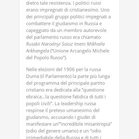
dietro tale resistenza. I politici russi
erano impregnati di cristianesimo. Uno
dei principali gruppi politici impegnati a
combattere il giudaismo in Russia e
capeggiato da un membro autorevole
del parlamento russo era chiamato
Russkii
Narodnyi
Soiuz
Imeni
Mikhaila
Arkhangela
(“Unione Arcangelo Michele
del Popolo Russo”).
Nelle elezioni del 1906 per la russa
Duma (il Parlamento) la parte più lunga
del programma del principale partito
cristiano era dedicata alla “questione
ebraica…la questione fatidica di tutti i
popoli civili”. La leadership russa
respinse il preteso umanesimo del
giudaismo, accusando i giudei di
manifestare un’”incredibile misantropia”
(odio del genere umano) e un “odio
irrimediabile della Russia e di tutti i