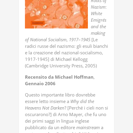
Roots
of
Nazism
:
White
Emigrés
and
the
making
of
National
Socialism
,
1917
–
1945
[Le
radici russe del nazismo: gli esuli bianchi
e la creazione del nazional-socialismo,
1917-1945] di Michael Kellogg
(Cambridge University Press, 2005)
Recensito
da
Michael
Hoffman
,
Gennaio
2006
Questo importante libro dovrebbe
essere letto insieme a
Why
did
the
Heavens
Not
Darken
? [Perché i cieli non si
oscurarono?] di Arno Mayer, che fu uno
dei primi saggi in lingua inglese
pubblicato da un editore
mainstream
a