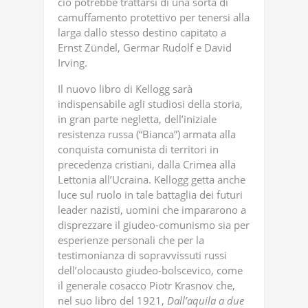
ciò potrebbe trattarsi di una sorta di
camuffamento protettivo per tenersi alla
larga dallo stesso destino capitato a
Ernst Zündel, Germar Rudolf e David
Irving.
Il nuovo libro di Kellogg sarà
indispensabile agli studiosi della storia,
in gran parte negletta, dell’iniziale
resistenza russa (“Bianca”) armata alla
conquista comunista di territori in
precedenza cristiani, dalla Crimea alla
Lettonia all’Ucraina. Kellogg getta anche
luce sul ruolo in tale battaglia dei futuri
leader nazisti, uomini che impararono a
disprezzare il giudeo-comunismo sia per
esperienze personali che per la
testimonianza di sopravvissuti russi
dell’olocausto giudeo-bolscevico, come
il generale cosacco Piotr Krasnov che,
nel suo libro del 1921,
Dall’aquila
a
due