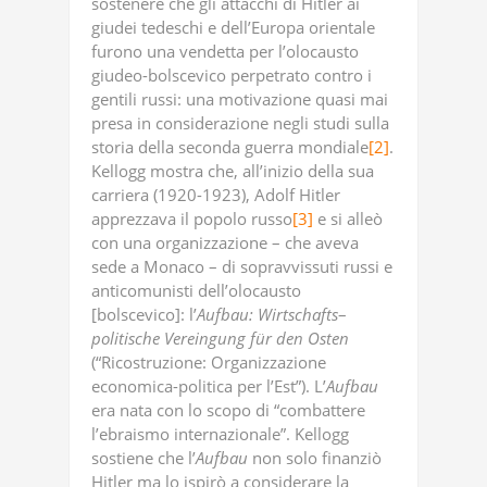
sostenere che gli attacchi di Hitler ai
giudei tedeschi e dell’Europa orientale
furono una vendetta per l’olocausto
giudeo-bolscevico perpetrato contro i
gentili russi: una motivazione quasi mai
presa in considerazione negli studi sulla
storia della seconda guerra mondiale
[2]
.
Kellogg mostra che, all’inizio della sua
carriera (1920-1923), Adolf Hitler
apprezzava il popolo russo
[3]
e si alleò
con una organizzazione – che aveva
sede a Monaco – di sopravvissuti russi e
anticomunisti dell’olocausto
[bolscevico]: l’
Aufbau:
Wirtschafts
–
politische
Vereingung
für
den
Osten
(“Ricostruzione: Organizzazione
economica-politica per l’Est”). L’
Aufbau
era nata con lo scopo di “combattere
l’ebraismo internazionale”. Kellogg
sostiene che l’
Aufbau
non solo finanziò
Hitler ma lo ispirò a considerare la