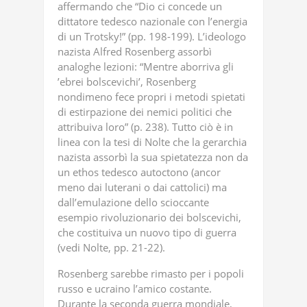
affermando che “Dio ci concede un
dittatore tedesco nazionale con l’energia
di un Trotsky!” (pp. 198-199). L’ideologo
nazista Alfred Rosenberg assorbì
analoghe lezioni: “Mentre aborriva gli
’ebrei bolscevichi’, Rosenberg
nondimeno fece propri i metodi spietati
di estirpazione dei nemici politici che
attribuiva loro” (p. 238). Tutto ciò è in
linea con la tesi di Nolte che la gerarchia
nazista assorbì la sua spietatezza non da
un ethos tedesco autoctono (ancor
meno dai luterani o dai cattolici) ma
dall’emulazione dello scioccante
esempio rivoluzionario dei bolscevichi,
che costituiva un nuovo tipo di guerra
(vedi Nolte, pp. 21-22).
Rosenberg sarebbe rimasto per i popoli
russo e ucraino l’amico costante.
Durante la seconda guerra mondiale,