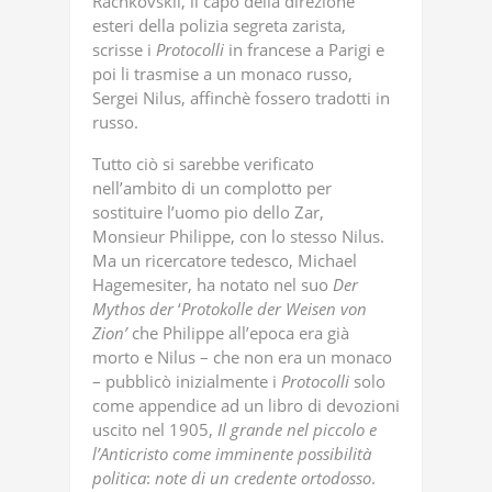
Rachkovskii, il capo della direzione
esteri della polizia segreta zarista,
scrisse i
Protocolli
in francese a Parigi e
poi li trasmise a un monaco russo,
Sergei Nilus, affinchè fossero tradotti in
russo.
Tutto ciò si sarebbe verificato
nell’ambito di un complotto per
sostituire l’uomo pio dello Zar,
Monsieur Philippe, con lo stesso Nilus.
Ma un ricercatore tedesco, Michael
Hagemesiter, ha notato nel suo
Der
Mythos
der
‘
Protokolle
der
Weisen
von
Zion’
che Philippe all’epoca era già
morto e Nilus – che non era un monaco
– pubblicò inizialmente i
Protocolli
solo
come appendice ad un libro di devozioni
uscito nel 1905,
Il
grande
nel
piccolo
e
l’Anticristo
come
imminente
possibilità
politica
:
note
di
un
credente
ortodosso
.