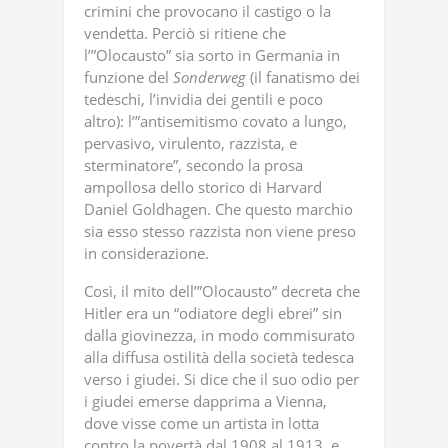
crimini che provocano il castigo o la
vendetta. Perciò si ritiene che
l’”Olocausto” sia sorto in Germania in
funzione del
Sonderweg
(il fanatismo dei
tedeschi, l’invidia dei gentili e poco
altro): l’”antisemitismo covato a lungo,
pervasivo, virulento, razzista, e
sterminatore”, secondo la prosa
ampollosa dello storico di Harvard
Daniel Goldhagen. Che questo marchio
sia esso stesso razzista non viene preso
in considerazione.
Così, il mito dell’”Olocausto” decreta che
Hitler era un “odiatore degli ebrei” sin
dalla giovinezza, in modo commisurato
alla diffusa ostilità della società tedesca
verso i giudei. Si dice che il suo odio per
i giudei emerse dapprima a Vienna,
dove visse come un artista in lotta
contro la povertà dal 1908 al 1913, e