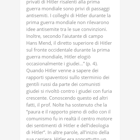
privati di Hitler risalenti alla prima
guerra mondiale sono privi di passaggi
antisemiti. I colleghi di Hitler durante la
prima guerra mondiale non rilevarono
idee antisemite tra le sue convinzioni.
Inoltre, secondo l’aiutante di campo
Hans Mend, il diretto superiore di Hitler
sul fronte occidentale durante la prima
guerra mondiale, Hitler elogiò
occasionalmente i giudei…” (p. 4).
Quando Hitler venne a sapere dei
rapporti spaventosi sullo sterminio dei
gentili russi da parte dei comunisti
giudei si rivoltò contro i giudei con furia
crescente. Conoscendo questo ed altri
fatti, il prof. Nolte ha sostenuto che la
“paura e il rapporto pieno di odio con il
comunismo fu in realtà il centro motore
dei sentimenti di Hitler e dell’ideologia
di Hitler”. In altre parole, all’inizio della
sua carriera, Hitler era soprattutto un