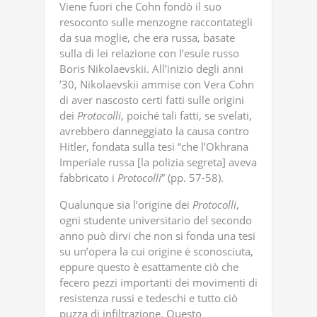
Viene fuori che Cohn fondò il suo
resoconto sulle menzogne raccontategli
da sua moglie, che era russa, basate
sulla di lei relazione con l’esule russo
Boris Nikolaevskii. All’inizio degli anni
’30, Nikolaevskii ammise con Vera Cohn
di aver nascosto certi fatti sulle origini
dei
Protocolli
, poiché tali fatti, se svelati,
avrebbero danneggiato la causa contro
Hitler, fondata sulla tesi “che l’Okhrana
Imperiale russa [la polizia segreta] aveva
fabbricato i
Protocolli
” (pp. 57-58).
Qualunque sia l’origine dei
Protocolli
,
ogni studente universitario del secondo
anno può dirvi che non si fonda una tesi
su un’opera la cui origine è sconosciuta,
eppure questo è esattamente ciò che
fecero pezzi importanti dei movimenti di
resistenza russi e tedeschi e tutto ciò
puzza di infiltrazione. Questo