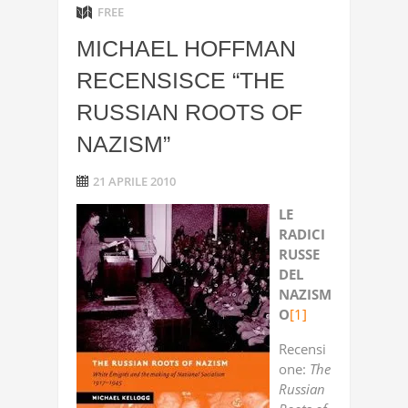
FREE
MICHAEL HOFFMAN
RECENSISCE “THE
RUSSIAN ROOTS OF
NAZISM”
21 APRILE 2010
LE
RADICI
RUSSE
DEL
NAZISM
O
[1]
Recensi
one:
The
Russian