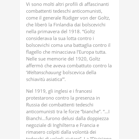
Vi sono molti altri profili di affascinanti
combattenti tedeschi anticomunisti,
come il generale Rüdiger von der Goltz,
che liberò la Finlandia dai bolscevichi
nella primavera del 1918. “Goltz
considerava la sua lotta contro i
bolscevichi coma una battaglia contro il
flagello che minacciava l’Europa tutta.
Nelle sue memorie del 1920, Goltz
affermò che aveva combattuto contro la
‘
Weltanschauung
bolscevica della
schiavitù asiatica’”.
Nel 1919, gli inglesi e i francesi
protestarono contro la presenza in
Russia dei combattenti tedeschi
anticomunisti tra le forze “bianche”. “…I
Bianchi…furono delusi dalla doppiezza
negoziale di Inghilterra e Francia e
rimasero colpiti dalla volontà dei
tedeschi di volerli aiutare”. La “Divisione