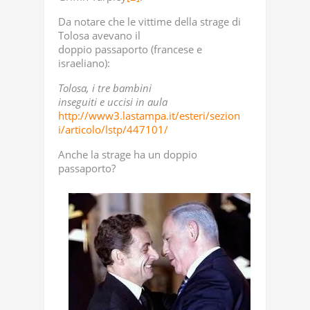
Da notare che le vittime della strage di
Tolosa avevano il
doppio passaporto (francese e
israeliano):
Tolosa, i tre bambini
inseguiti e uccisi in aula
http://www3.lastampa.it/esteri/sezion
i/articolo/lstp/447101/
Anche la strage ha un doppio
passaporto?