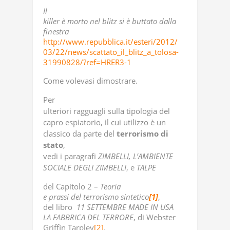
Il
killer è morto nel blitz si è buttato dalla
finestra
http://www.repubblica.it/esteri/2012/
03/22/news/scattato_il_blitz_a_tolosa-
31990828/?ref=HRER3-1
Come volevasi dimostrare.
Per
ulteriori ragguagli sulla tipologia del
capro espiatorio, il cui utilizzo è un
classico da parte del
terrorismo di
stato
,
vedi i paragrafi
ZIMBELLI, L’AMBIENTE
SOCIALE DEGLI ZIMBELLI
, e
TALPE
del Capitolo 2 –
Teoria
e prassi del terrorismo sintetico
[1]
,
del libro
11 SETTEMBRE MADE IN USA
LA FABBRICA DEL TERRORE
, di Webster
Griffin Tarpley
[2]
.