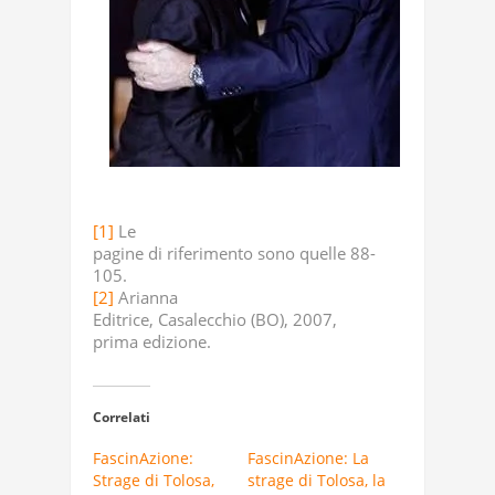
[1]
Le
pagine di riferimento sono quelle 88-
105.
[2]
Arianna
Editrice, Casalecchio (BO), 2007,
prima edizione.
Correlati
FascinAzione:
FascinAzione: La
Strage di Tolosa,
strage di Tolosa, la