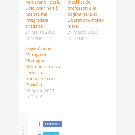
non erano i parà.
blacklist dei
E Holywar non è
professori e la
nazista ma
pagina nera di
integralista
Libération#more#
cristiano
more
21 Marzo 2012
21 Marzo 2012
In "Free"
In "Free"
FascinAzione:
#Strage di
#Bologna,
#Cutonilli: l’unica
certezza,
l’innocenza dei
#fascisti
25 Aprile 2012
In "Free"
FACEBOOK
SHARE
TWITTER