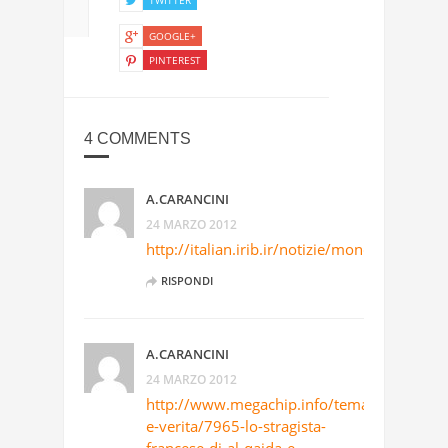
GOOGLE+
PINTEREST
4 COMMENTS
A.CARANCINI
24 MARZO 2012
http://italian.irib.ir/notizie/mondo/item/1
RISPONDI
A.CARANCINI
24 MARZO 2012
http://www.megachip.info/tematiche/guerr
e-verita/7965-lo-stragista-
francese-di-al-qaida-e-