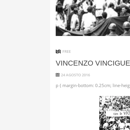
ANGELA L
“L’OPERAZ
CON DRONI
FREE
VINCENZO VINCIGU
24 AGOSTO 2016
p { margin-bottom: 0.25cm; line-heigh