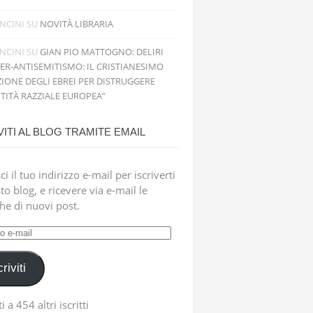
NCINI
SU
NOVITÀ LIBRARIA
NCINI
SU
GIAN PIO MATTOGNO: DELIRI
PER-ANTISEMITISMO: IL CRISTIANESIMO
IONE DEGLI EBREI PER DISTRUGGERE
NTITÀ RAZZIALE EUROPEA”
VITI AL BLOG TRAMITE EMAIL
ci il tuo indirizzo e-mail per iscriverti
to blog, e ricevere via e-mail le
che di nuovi post.
zzo
criviti
i a 454 altri iscritti