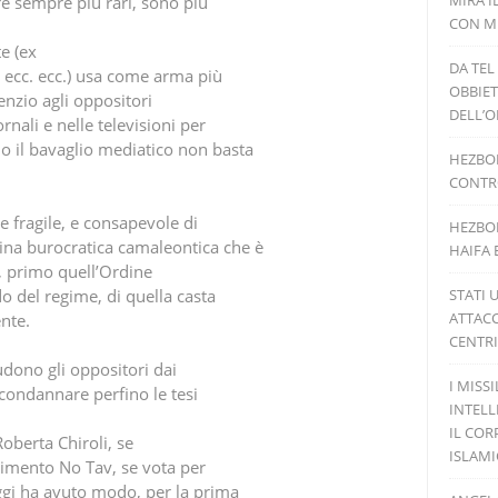
MIRA I
ere sempre più rari, sono più
CON MI
e (ex
DA TEL
ti ecc. ecc.) usa come arma più
OBBIET
lenzio agli oppositori
DELL’O
rnali e nelle televisioni per
o il bavaglio mediatico non basta
HEZBOL
CONTRO
re fragile, e consapevole di
HEZBOL
ina burocratica camaleontica che è
HAIFA 
i, primo quell’Ordine
o del regime, di quella casta
STATI 
ATTACC
ente.
CENTRI
ludono gli oppositori dai
I MISS
a condannare perfino le tesi
INTELL
IL COR
oberta Chiroli, se
ISLAM
imento No Tav, se vota per
oggi ha avuto modo, per la prima