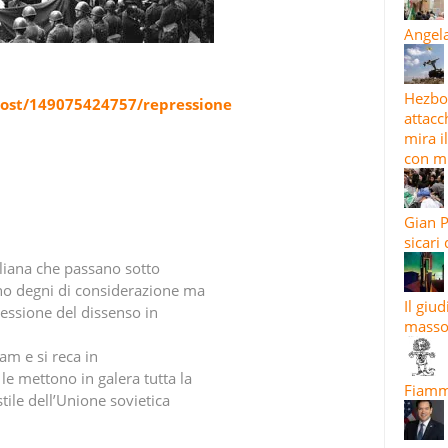
Angela
Hezbol
post/149075424757/repressione
attacc
mira i
con mi
Gian P
sicari
aliana che passano sotto
ano degni di considerazione ma
Il giu
essione del dissenso in
masso
lam e si reca in
 le mettono in galera tutta la
Fiamma
tile dell’Unione sovietica