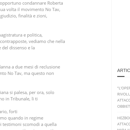
to opportuno condannare Roberta
sua volta il movimento No Tav,
iudizio, finalità e zioni,
agistratura e politica,
 contrapposte, vediamo che nella
e del dissenso e la
danna a due mesi di reclusione
ARTIC
ento No Tav, ma questo non
“L’OPE
iana si palesa, per ora, solo
RIVOLU
 in Tribunale, lì ti
ATTACC
OBBIET
io, forti
diamo quando in regime
HEZBO
dei testimoni scomodi a quella
ATTACC