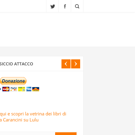
CI ISRAELIANI DELL’OPERAZIONE TRUE
SICCIO ATTACCO
IALI, SCUOLE E CENTRI CULTURALI IN
ELE: LO AFFERMA IL CORPO DELLE
qui e scopri la vetrina dei libri di
 Carancini su Lulu