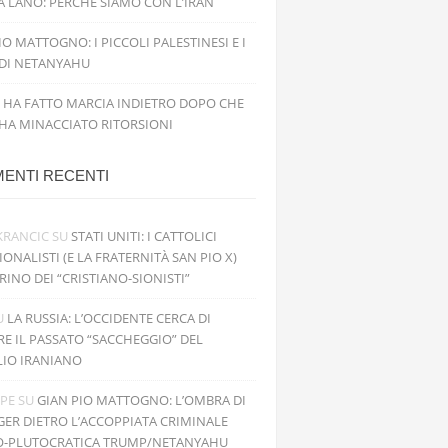
 LANO: PERCHÉ SIAMO CON L’IRAN
IO MATTOGNO: I PICCOLI PALESTINESI E I
 DI NETANYAHU
 HA FATTO MARCIA INDIETRO DOPO CHE
 HA MINACCIATO RITORSIONI
ENTI RECENTI
KRANCIC
SU
STATI UNITI: I CATTOLICI
IONALISTI (E LA FRATERNITÀ SAN PIO X)
RINO DEI “CRISTIANO-SIONISTI”
U
LA RUSSIA: L’OCCIDENTE CERCA DI
RE IL PASSATO “SACCHEGGIO” DEL
LIO IRANIANO
PPE
SU
GIAN PIO MATTOGNO: L’OMBRA DI
GER DIETRO L’ACCOPPIATA CRIMINALE
O-PLUTOCRATICA TRUMP/NETANYAHU