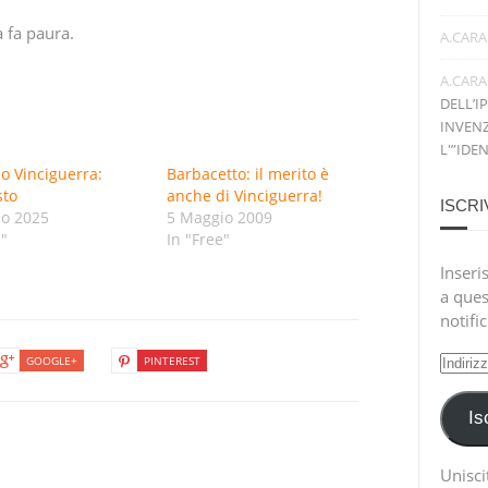
a fa paura.
A.CARA
A.CARA
DELL’I
INVENZ
L'”IDE
o Vinciguerra:
Barbacetto: il merito è
sto
anche di Vinciguerra!
ISCRI
no 2025
5 Maggio 2009
e"
In "Free"
Inseris
a ques
notifi
Indiri
GOOGLE+
PINTEREST
e-
mail
Is
Uniscit