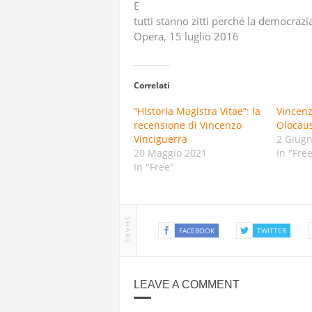
E
tutti stanno zitti perché la democrazi
Opera, 15 luglio 2016
Correlati
“Historia Magistra Vitae”: la
Vincenz
recensione di Vincenzo
Olocau
Vinciguerra
2 Giug
20 Maggio 2021
In "Fre
In "Free"
SHARE
FACEBOOK
TWITTER
LEAVE A COMMENT