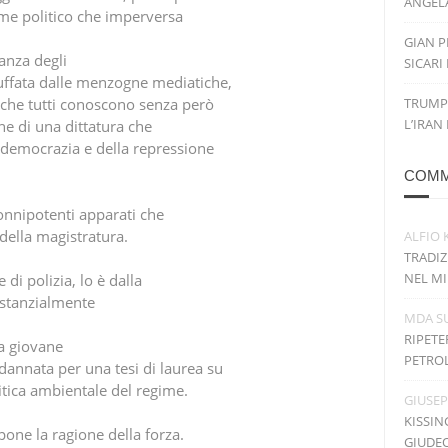
ANGELA
gime politico che imperversa
GIAN P
anza degli
SICARI
uffata dalle menzogne mediatiche,
 che tutti conoscono senza però
TRUMP
L’IRAN
one di una dittatura che
 democrazia e della repressione
COMM
 onnipotenti apparati che
della magistratura.
ALFIO 
TRADIZ
NEL MI
 di polizia, lo è dalla
stanzialmente
MDA
S
RIPETE
a giovane
PETRO
dannata per una tesi di laurea su
tica ambientale del regime.
GIUSE
KISSIN
pone la ragione della forza.
GIUDE