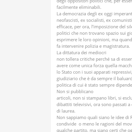
degli oppositori politici che, per ess
facilmente eliminabili.
La democrazia degli ex oggi imperant
neofascisti, ex socialisti, ex comunis
efficace, per ora, l’imposizione del si
politici che non trovano spazio sui gio
esprimere le loro opinioni, ma quand
fa intervenire polizia e magistratura.
La dittatura dei mediocri
non tollera critiche perché sa di esse
avere come unica forza quella macch
lo Stato con i suoi apparati repressiv
giudiziario che è da sempre il baluard
politica di cui è stato sempre dipend
Non si pubblicano
articoli, non si stampano libri, si esc
dibattiti televisivi, ora sono passati 
di laurea.
Non sappiamo quali siano le idee di R
condivide o meno le ragioni del mov
qualche partito, ma siano certi che 