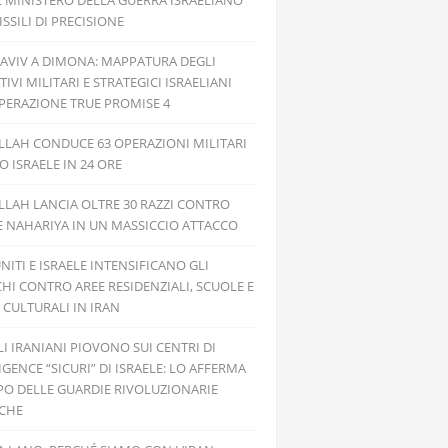
L MINISTERO DELLA GUERRA ISRAELIANO
SSILI DI PRECISIONE
 AVIV A DIMONA: MAPPATURA DEGLI
TIVI MILITARI E STRATEGICI ISRAELIANI
PERAZIONE TRUE PROMISE 4
LAH CONDUCE 63 OPERAZIONI MILITARI
 ISRAELE IN 24 ORE
LAH LANCIA OLTRE 30 RAZZI CONTRO
E NAHARIYA IN UN MASSICCIO ATTACCO
UNITI E ISRAELE INTENSIFICANO GLI
HI CONTRO AREE RESIDENZIALI, SCUOLE E
 CULTURALI IN IRAN
ILI IRANIANI PIOVONO SUI CENTRI DI
IGENCE “SICURI” DI ISRAELE: LO AFFERMA
PO DELLE GUARDIE RIVOLUZIONARIE
ICHE