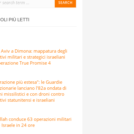
ONDATA DI ATTACCHI MISSILISTICI E
OLI PIÙ LETTI
 Aviv a Dimona: mappatura degli
ivi militari e strategici israeliani
perazione True Promise 4
razione più estesa": le Guardie
zionarie lanciano l'82a ondata di
hi missilistici e con droni contro
tivi statunitensi e israeliani
lah conduce 63 operazioni militari
 Israele in 24 ore