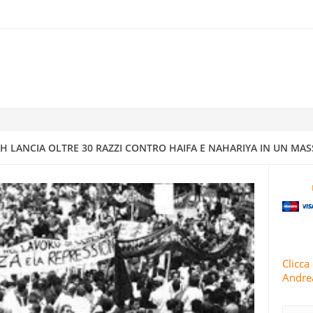
RRA ISRAELIANO CON MISSILI DI PRECISIONE
IV A DIMONA: MAPPATURA DEGLI OBBIETTIVI MILITARI E STRATEGI
4
 CONDUCE 63 OPERAZIONI MILITARI CONTRO ISRAELE IN 24 ORE
 LANCIA OLTRE 30 RAZZI CONTRO HAIFA E NAHARIYA IN UN MAS
TI E ISRAELE INTENSIFICANO GLI ATTACCHI CONTRO AREE RESIDENZ
 IRANIANI PIOVONO SUI CENTRI DI INTELLIGENCE “SICURI” DI ISRA
Clicca 
Andrea
RIVOLUZIONARIE ISLAMICHE