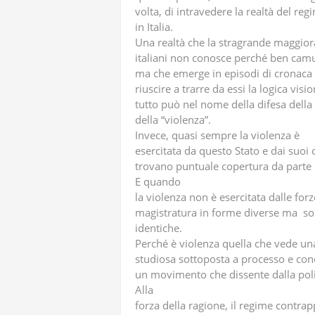
volta, di intravedere la realtà del re
in Italia.
Una realtà che la stragrande maggior
italiani non conosce perché ben cam
ma che emerge in episodi di cronaca
riuscire a trarre da essi la logica visi
tutto può nel nome della difesa della
della “violenza”.
Invece, quasi sempre la violenza è
esercitata da questo Stato e dai suoi
trovano puntuale copertura da parte 
E quando
la violenza non è esercitata dalle forze
magistratura in forme diverse ma so
identiche.
Perché è violenza quella che vede un
studiosa sottoposta a processo e con
un movimento che dissente dalla poli
Alla
forza della ragione, il regime contrap