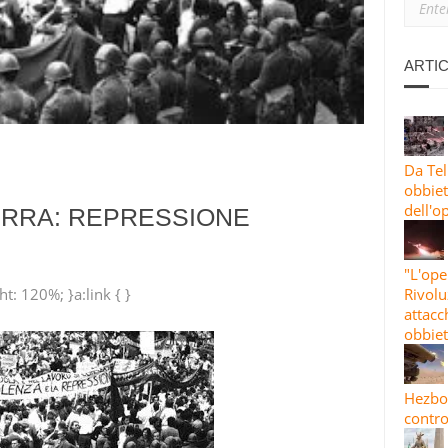
ANO: PERCHÉ SIAMO CON L’IRAN
IONE PIÙ ESTESA”: LE GUARDIE RIVOLUZIONARIE LANCIANO L’82A 
ARTIC
 CONTRO OBBIETTIVI STATUNITENSI E ISRAELIANI
Da Tel
obbiett
dell'o
ERRA: REPRESSIONE
"L'ope
t: 120%; }a:link { }
Rivolu
attacc
obbiet
Hezbol
contro