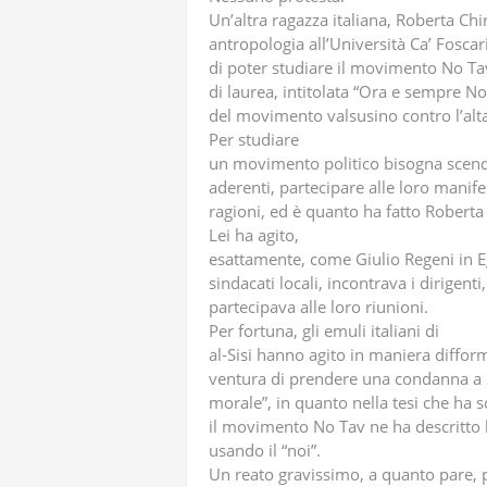
Un’altra ragazza italiana, Roberta Chi
antropologia all’Università Ca’ Foscari
di poter studiare il movimento No Tav 
di laurea, intitolata “Ora e sempre No
del movimento valsusino contro l’alta
Per studiare
un movimento politico bisogna scend
aderenti, partecipare alle loro manifes
ragioni, ed è quanto ha fatto Roberta 
Lei ha agito,
esattamente, come Giulio Regeni in Eg
sindacati locali, incontrava i dirigenti,
partecipava alle loro riunioni.
Per fortuna, gli emuli italiani di
al-Sisi hanno agito in maniera diffor
ventura di prendere una condanna a 
morale”, in quanto nella tesi che ha s
il movimento No Tav ne ha descritto 
usando il “noi”.
Un reato gravissimo, a quanto pare, 