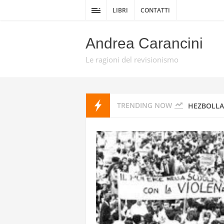
DELLA GUE
LIBRI
CONTATTI
DA TEL AV
Andrea Carancini
PROMISE 
Le ragioni del revisionismo
HEZBOLLAH
TRENDING NOW
HEZBOLLAH
STATI UNI
IRAN
I MISSILI
GUARDIE 