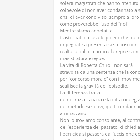
solerti magistrati che hanno ritenu
colpevole di non aver condannato a 
anzi di aver condiviso, sempre a loro g
come proverebbe l’uso del “noi”.
Mentre siamo annoiati e
frastornati da fasulle polemiche fra m
impegnate a presentarsi su posizioni
realtà la politica ordina la repression
magistratura esegue.
La vita di Roberta Chiroli non sarà
stravolta da una sentenza che la con
per “concorso morale” con il movim
scalfisce la gravità dell’episodio.
La differenza fra la
democrazia italiana e la dittatura egiz
nei metodi esecutivi, qui ti condannano
ammazzano.
Non lo troviamo consolante, al contrar
dell’esperienza del passato, ci chie
liberticida si passerà dall’uccisione 