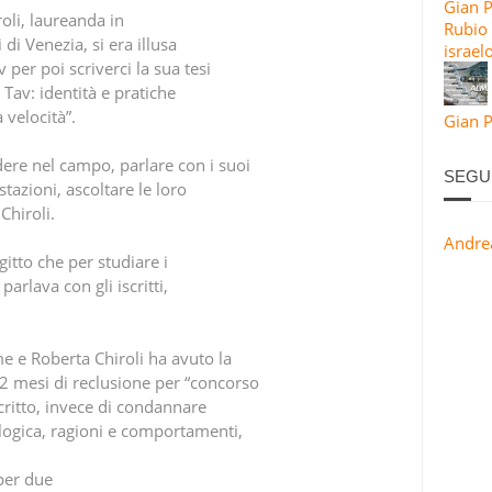
Gian 
roli, laureanda in
Rubio 
 di Venezia, si era illusa
israel
per poi scriverci la sua tesi
 Tav: identità e pratiche
 velocità”.
Gian P
ere nel campo, parlare con i suoi
SEGU
tazioni, ascoltare le loro
Chiroli.
Andre
itto che per studiare i
 parlava con gli iscritti,
me e Roberta Chiroli ha avuto la
2 mesi di reclusione per “concorso
critto, invece di condannare
logica, ragioni e comportamenti,
per due