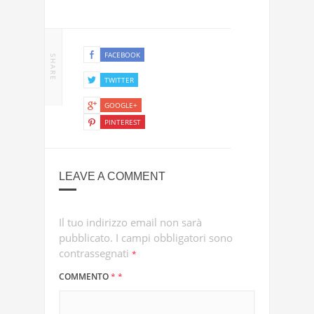
FACEBOOK
SHARE
TWITTER
GOOGLE+
PINTEREST
LEAVE A COMMENT
Il tuo indirizzo email non sarà
pubblicato.
I campi obbligatori sono
contrassegnati
*
COMMENTO
*
*