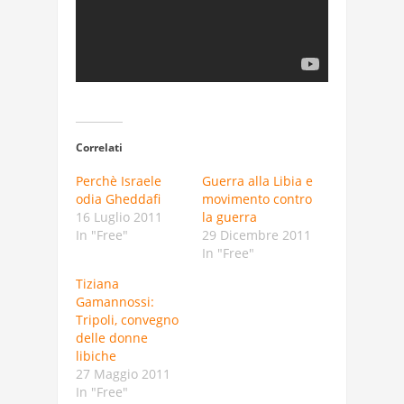
Correlati
Perchè Israele
Guerra alla Libia e
odia Gheddafi
movimento contro
16 Luglio 2011
la guerra
In "Free"
29 Dicembre 2011
In "Free"
Tiziana
Gamannossi:
Tripoli, convegno
delle donne
libiche
27 Maggio 2011
In "Free"