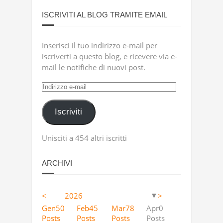
ISCRIVITI AL BLOG TRAMITE EMAIL
Inserisci il tuo indirizzo e-mail per
iscriverti a questo blog, e ricevere via e-
mail le notifiche di nuovi post.
Indirizzo
e-
mail
Iscriviti
Unisciti a 454 altri iscritti
ARCHIVI
<
2026
>
▼
Apr
Apr
Apr
Apr
Apr
Apr
Apr
Apr
Apr
Apr
Apr
Apr
Apr
Apr
Apr
Apr
Apr
Apr
12
4
5
18
11
9
13
23
2
63
10
36
41
53
46
40
25
36
Gen
50
Feb
45
Mar
78
Apr
0
Posts
Posts
Posts
Posts
Posts
Posts
Posts
Posts
Posts
Posts
Posts
Posts
Posts
Posts
Posts
Posts
Posts
Posts
Posts
Posts
Posts
Posts