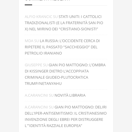
ALFIO KRANCIC
SU
STATI UNITI: I CATTOLICI
TRADIZIONALISTI (E LA FRATERNITÀ SAN PIO
X) NEL MIRINO DEI “CRISTIANO-SIONISTI”
MDA
SU
LA RUSSIA: L’OCCIDENTE CERCA DI
RIPETERE IL PASSATO “SACCHEGGIO” DEL
PETROLIO IRANIANO
GIUSEPPE
SU
GIAN PIO MATTOGNO: L’OMBRA
DI KISSINGER DIETRO L’ACCOPPIATA
CRIMINALE GIUDEO-PLUTOCRATICA
TRUMP/NETANYAHU
A.CARANCINI
SU
NOVITÀ LIBRARIA
A.CARANCINI
SU
GIAN PIO MATTOGNO: DELIRI
DELL’IPER-ANTISEMITISMO: IL CRISTIANESIMO
INVENZIONE DEGLI EBREI PER DISTRUGGERE
L'”IDENTITÀ RAZZIALE EUROPEA”