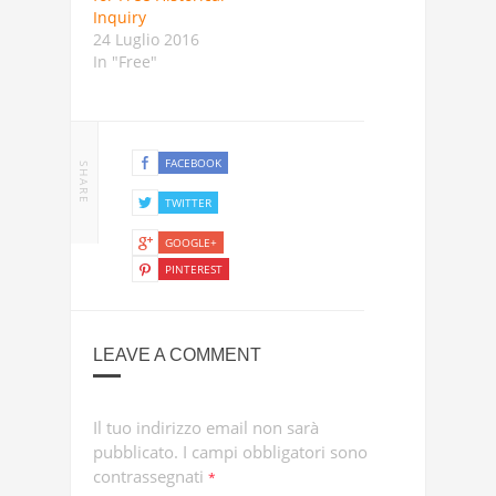
Inquiry
24 Luglio 2016
In "Free"
FACEBOOK
SHARE
TWITTER
GOOGLE+
PINTEREST
LEAVE A COMMENT
Il tuo indirizzo email non sarà
pubblicato.
I campi obbligatori sono
contrassegnati
*