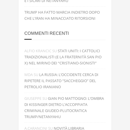
E I SICARI DI NETANYAHU
TRUMP HA FATTO MARCIA INDIETRO DOPO
CHE L’IRAN HA MINACCIATO RITORSIONI
COMMENTI RECENTI
ALFIO KRANCIC
SU
STATI UNITI: I CATTOLICI
TRADIZIONALISTI (E LA FRATERNITÀ SAN PIO
X) NEL MIRINO DEI “CRISTIANO-SIONISTI”
MDA
SU
LA RUSSIA: L’OCCIDENTE CERCA DI
RIPETERE IL PASSATO “SACCHEGGIO” DEL
PETROLIO IRANIANO
GIUSEPPE
SU
GIAN PIO MATTOGNO: L’OMBRA
DI KISSINGER DIETRO L’ACCOPPIATA
CRIMINALE GIUDEO-PLUTOCRATICA
TRUMP/NETANYAHU
A.CARANCINI
SU
NOVITÀ LIBRARIA