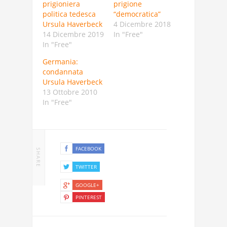
prigioniera
prigione
politica tedesca
“democratica”
Ursula Haverbeck
4 Dicembre 2018
14 Dicembre 2019
In "Free"
In "Free"
Germania:
condannata
Ursula Haverbeck
13 Ottobre 2010
In "Free"
FACEBOOK
SHARE
TWITTER
GOOGLE+
PINTEREST