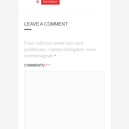
PINTEREST
LEAVE A COMMENT
Il tuo indirizzo email non sarà
pubblicato.
I campi obbligatori sono
contrassegnati
*
COMMENTO
*
*