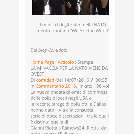
I ministri degli Esteri della NATO
mentre cantano “We Are the World”
Dal blog Comidad:
Home Page
:
Articolo
: Stampa
LA MINACCIA PER LA NATO VIENE DA
OVEST
Di
comidad
(del 14/07/2016 @ 00:35:00,
in
Commentario 2016
, linkato 190 volte)
La nuova ondata di omicidi commessi
dalle polizie locali negli USA e
la recente strage di poliziotti a Dallas
hanno dato il via alla consueta
serie di dotte dissertazioni, tra le quali si
è distinta quella di
Gianni Riotta a Rainews24. Riotta, da
noto esperto (?) di cose