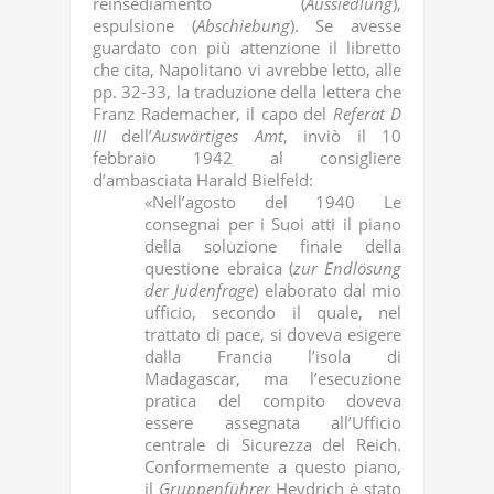
reinsediamento (
Aussiedlung
),
espulsione (
Abschiebung
). Se avesse
guardato con più attenzione il libretto
che cita, Napolitano vi avrebbe letto, alle
pp. 32-33, la traduzione della lettera che
Franz Rademacher, il capo del
Referat D
III
dell’
Auswärtiges Amt
, inviò il 10
febbraio 1942 al consigliere
d’ambasciata Harald Bielfeld:
«Nell’agosto del 1940 Le
consegnai per i Suoi atti il piano
della soluzione finale della
questione ebraica (
zur Endlösung
der Judenfrage
) elaborato dal mio
ufficio, secondo il quale, nel
trattato di pace, si doveva esigere
dalla Francia l’isola di
Madagascar, ma l’esecuzione
pratica del compito doveva
essere assegnata all’Ufficio
centrale di Sicurezza del Reich.
Conformemente a questo piano,
il
Gruppenführer
Heydrich è stato