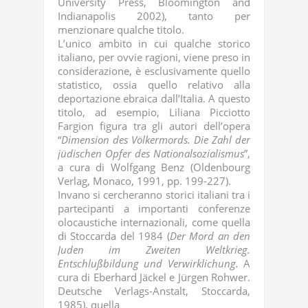
University Press, Bloomington and
Indianapolis 2002), tanto per
menzionare qualche titolo.
L’unico ambito in cui qualche storico
italiano, per ovvie ragioni, viene preso in
considerazione, è esclusivamente quello
statistico, ossia quello relativo alla
deportazione ebraica dall’Italia. A questo
titolo, ad esempio, Liliana Picciotto
Fargion figura tra gli autori dell’opera
“
Dimension des Völkermords. Die Zahl der
jüdischen Opfer des Nationalsozialismus
”,
a cura di Wolfgang Benz (Oldenbourg
Verlag, Monaco, 1991, pp. 199-227).
Invano si cercheranno storici italiani tra i
partecipanti a importanti conferenze
olocaustiche internazionali, come quella
di Stoccarda del 1984 (
Der Mord an den
Juden im Zweiten Weltkrieg.
Entschlußbildung und Verwirklichung.
A
cura di Eberhard Jäckel e Jürgen Rohwer.
Deutsche Verlags-Anstalt, Stoccarda,
1985), quella