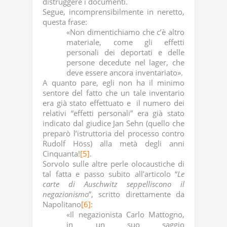
distruggere i documenti.
Segue, incomprensibilmente in neretto,
questa frase:
«Non dimentichiamo che c’è altro
materiale, come gli effetti
personali dei deportati e delle
persone decedute nel lager, che
deve essere ancora inventariato».
A quanto pare, egli non ha il minimo
sentore del fatto che un tale inventario
era già stato effettuato e il numero dei
relativi “effetti personali” era già stato
indicato dal giudice Jan Sehn (quello che
preparò l’istruttoria del processo contro
Rudolf Höss) alla metà degli anni
Cinquanta!
[5]
.
Sorvolo sulle altre perle olocaustiche di
tal fatta e passo subito all’articolo “
Le
carte di Auschwitz seppelliscono il
negazionismo
”, scritto direttamente da
Napolitano
[6]
:
«Il negazionista Carlo Mattogno,
in un suo saggio