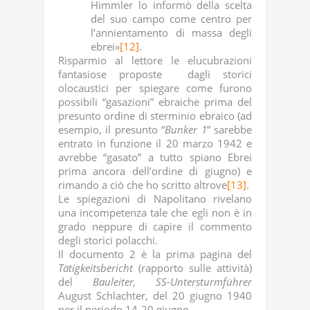
Himmler lo informò della scelta
del suo campo come centro per
l’annientamento di massa degli
ebrei»
[12]
.
Risparmio al lettore le elucubrazioni
fantasiose proposte dagli storici
olocaustici per spiegare come furono
possibili “gasazioni” ebraiche prima del
presunto ordine di sterminio ebraico (ad
esempio, il presunto “
Bunker 1
” sarebbe
entrato in funzione il 20 marzo 1942 e
avrebbe “gasato” a tutto spiano Ebrei
prima ancora dell’ordine di giugno) e
rimando a ciò che ho scritto altrove
[13]
.
Le spiegazioni di Napolitano rivelano
una incompetenza tale che egli non è in
grado neppure di capire il commento
degli storici polacchi.
Il documento 2 è la prima pagina del
Tätigkeitsbericht
(rapporto sulle attività)
del
Bauleiter, SS-Untersturmführer
August Schlachter, del 20 giugno 1940
per il periodo 14-20 giugno.