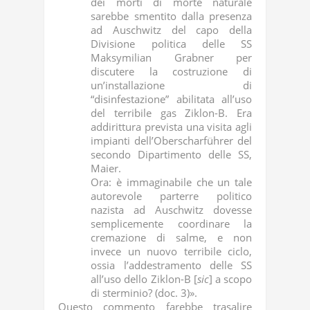
dei morti di morte naturale
sarebbe smentito dalla presenza
ad Auschwitz del capo della
Divisione politica delle SS
Maksymilian Grabner per
discutere la costruzione di
un’installazione di
“disinfestazione” abilitata all’uso
del terribile gas Ziklon-B. Era
addirittura prevista una visita agli
impianti dell’Oberscharführer del
secondo Dipartimento delle SS,
Maier.
Ora: è immaginabile che un tale
autorevole parterre politico
nazista ad Auschwitz dovesse
semplicemente coordinare la
cremazione di salme, e non
invece un nuovo terribile ciclo,
ossia l’addestramento delle SS
all’uso dello Ziklon-B [
sic
] a scopo
di sterminio? (doc. 3)».
Questo commento farebbe trasalire