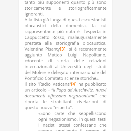
tanto più supponenti quanto più sono
storicamente e storiograficamente
ignoranti.
Alla lista già lunga di questi escursionisti
olocaustici della domenica, la cui
rappresentante più nota è l’esperta in
Cappuccetto Rosso, malauguratamente
prestata alla storiografia olocaustica,
Valentina Pisanty
[3]
, si è recentemente
aggiunto Matteo Luigi Napolitano,
«docente di storia delle relazioni
internazionali all’Università degli studi
del Molise e delegato internazionale del
Pontificio Comitato scienze storiche».
Il sito “Radio Vaticana”
[4]
ha pubblicato
un articolo – “
Il Papa ad Auschwitz, nuovi
documenti affossano negazionismo
” che
riporta le strabilianti rivelazioni di
questo nuovo “esperto”:
«Sono carte che seppelliscono
ogni negazionismo. In questi testi
i nazisti stessi confessano che
stanno ampliando il campo di