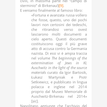
civili, in massima parte nel “campo di
sterminio” di Birkenau!)
[9]
.
E veniamo finalmente al famoso libro:
«Fortuna e avanzata russa vollero
che fosse, questo, uno dei pochi
lavori non certosini dei tedeschi,
che ritirandosi verso ovest
lasciarono molti documenti a
cielo aperto. Questi documenti
costituiscono oggi il più grave
atto di accusa contro la Germania
nazista. Di essi vi è ampia traccia
nel volume
The beginnings of the
extermination of Jews in KL
Auschwitz in the light of the source
materials
curato da Igor Bartosik,
Łukasz Martyniak e Piotr
Setkiewicz, e pubblicato in lingua
polacca e inglese nel 2014
proprio dal Museo Memoriale di
Auschwitz-Birkenau nel 2014»
[
sic
].
Napolitano aggiunge che l’archivio del