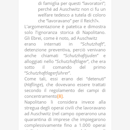
di famiglia per questi “lavoratori”;
perché ad Auschwitz non ci fu un
welfare tedesco a tutela di coloro
che “lavoravano” per il Reich?».
L’argomentazione è patetica e dimostra
solo l’ignoranza storica di Napolitano.
Gli Ebrei, come è noto, ad Auschwitz
erano internati in “
Schutzhaft
”,
detenzione preventiva, perciò venivano
anche chiamati “
Schutzhaftjuden
” e
alloggiati nello “
Schutzhaftlager
”, che era
sotto il comando del primo
“
Schutzhaftlagerführer
”.
Come tali, essi erano dei “detenuti”
(
Häflinge
), che dovevano essere trattati
secondo il regolamento dei campi di
concentramento
[8]
.
Napolitano li considera invece alla
stregua degli operai civili che lavoravano
ad Auschwitz (nel campo operarono una
quarantina di imprese che impiegarono
complessivamente fino a 1.000 operai