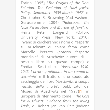
Torino, 1995), “
The Origins of the Final
Solution. The Evolution of Nazi Jewish
Policy, September 1939-March 1942
” di
Christopher R. Browning (Yad Vashem,
Gerusalemme, 2004), “
Holocaust. The
Nazi Persecution and Murder of Jews
”, di
Heinz Peter Longerich (Oxford
University Press, New York, 2010);
invano si cercheranno i nomi di “esperti”
su Auschwitz di chiara fama come
Marcello Pezzetti (notorio “esperto
mondiale” di Auschwitz autore di …
nessun libro su questo campo) o
Frediano Sessi (il cui “
Auschwitz 1940-
1945. L’orrore quotidiano in un campo di
sterminio
” è il frutto di uno spudorato
saccheggio del libro “
Auschwitz. Il campo
nazista della morte
”, pubblicato dal
Museo di Auschwitz nel 1997)
[1]
in
un’opera di riferimento come “
The Case
for Auschwitz. Evidence from the Irving
Trial
”, di Robert Jan van Pelt (Indiana