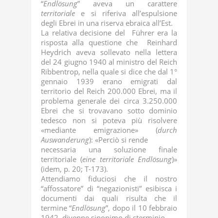
“
Endlösung
” aveva un carattere
territoriale
e si riferiva all’espulsione
degli Ebrei in una riserva ebraica all’Est.
La relativa decisione del Führer era la
risposta alla questione che Reinhard
Heydrich aveva sollevato nella lettera
del 24 giugno 1940 al ministro del Reich
Ribbentrop, nella quale si dice che dal 1°
gennaio 1939 erano emigrati dal
territorio del Reich 200.000 Ebrei, ma il
problema generale dei circa 3.250.000
Ebrei che si trovavano sotto dominio
tedesco non si poteva più risolvere
«mediante emigrazione» (
durch
Auswanderung
): «Perciò si rende
necessaria una soluzione finale
territoriale (
eine territoriale Endlösung
)»
(idem, p. 20; T-173).
Attendiamo fiduciosi che il nostro
“affossatore” di “negazionisti” esibisca i
documenti dai quali risulta che il
termine “
Endlösung
”, dopo il 10 febbraio
1942, divenne sinonimo di sterminio.