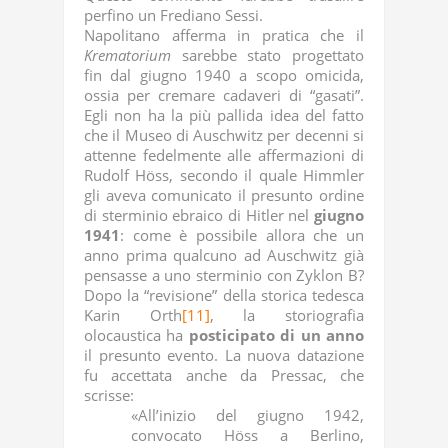
perfino un Frediano Sessi.
Napolitano afferma in pratica che il
Krematorium
sarebbe stato progettato
fin dal giugno 1940 a scopo omicida,
ossia per cremare cadaveri di “gasati”.
Egli non ha la più pallida idea del fatto
che il Museo di Auschwitz per decenni si
attenne fedelmente alle affermazioni di
Rudolf Höss, secondo il quale Himmler
gli aveva comunicato il presunto ordine
di sterminio ebraico di Hitler nel
giugno
1941
: come è possibile allora che un
anno prima qualcuno ad Auschwitz già
pensasse a uno sterminio con Zyklon B?
Dopo la “revisione” della storica tedesca
Karin Orth
[11]
, la storiografia
olocaustica ha
posticipato
di un anno
il presunto evento. La nuova datazione
fu accettata anche da Pressac, che
scrisse:
«All’inizio del giugno 1942,
convocato Höss a Berlino,