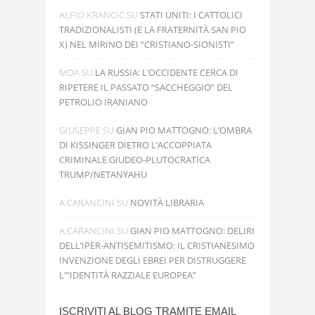
ALFIO KRANCIC
SU
STATI UNITI: I CATTOLICI
TRADIZIONALISTI (E LA FRATERNITÀ SAN PIO
X) NEL MIRINO DEI “CRISTIANO-SIONISTI”
MDA
SU
LA RUSSIA: L’OCCIDENTE CERCA DI
RIPETERE IL PASSATO “SACCHEGGIO” DEL
PETROLIO IRANIANO
GIUSEPPE
SU
GIAN PIO MATTOGNO: L’OMBRA
DI KISSINGER DIETRO L’ACCOPPIATA
CRIMINALE GIUDEO-PLUTOCRATICA
TRUMP/NETANYAHU
A.CARANCINI
SU
NOVITÀ LIBRARIA
A.CARANCINI
SU
GIAN PIO MATTOGNO: DELIRI
DELL’IPER-ANTISEMITISMO: IL CRISTIANESIMO
INVENZIONE DEGLI EBREI PER DISTRUGGERE
L'”IDENTITÀ RAZZIALE EUROPEA”
ISCRIVITI AL BLOG TRAMITE EMAIL