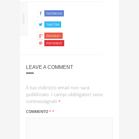
FACEBOOK
SHARE
TWITTER
GOOGLE+
PINTEREST
LEAVE A COMMENT
Il tuo indirizzo email non sarà
pubblicato.
I campi obbligatori sono
contrassegnati
*
COMMENTO
*
*