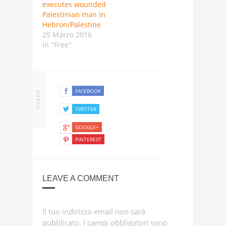
executes wounded
Palestinian man in
Hebron/Palestine
25 Marzo 2016
In "Free"
FACEBOOK
SHARE
TWITTER
GOOGLE+
PINTEREST
LEAVE A COMMENT
Il tuo indirizzo email non sarà
pubblicato.
I campi obbligatori sono