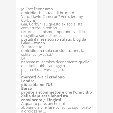
Jo Cox: l’ennesimo
omicidio che puzza di bruciato.
Vero, David Cameron? Vero, Jeremy
Corbyn?
Già, Corbyn: su questo ex socialista
convertitosi a tempo
record al sionismo imperante vedi la
magnifica serie di articoli
postati il mese scorso sul suo blog da
Gilad Atzmon.
Sul predetto
omicidio una sola considerazione, la
solita:
cui prodest?
La
risposta mi sembra decisamente quella
dei titoli pubblicati oggi a
pagina 4 dal Messaggero:
I
mercati ora ci credono:
Londra
più salda nell’UE
Borse
pronte a scommettere che l’omicidio
della deputata laburista
convincerà gli inglesi
A quanto pare, anche qui
abbiamo a che fare col solito squilibrato
a orologeria …