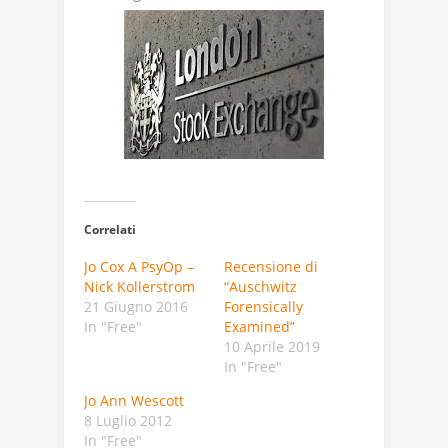
Correlati
Jo Cox A PsyOp –
Recensione di
Nick Kollerstrom
“Auschwitz
21 Giugno 2016
Forensically
In "Free"
Examined”
10 Aprile 2019
In "Free"
Jo Ann Wescott
8 Luglio 2012
In "Free"