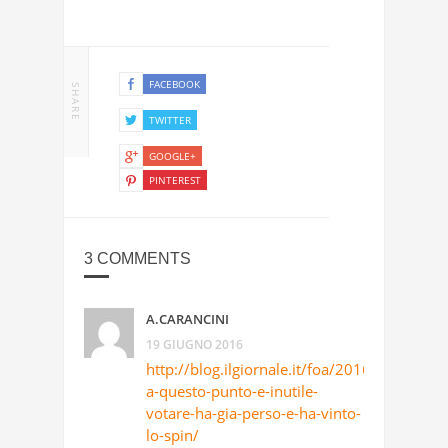
FACEBOOK
SHARE
TWITTER
GOOGLE+
PINTEREST
3 COMMENTS
A.CARANCINI
19 GIUGNO 2016
http://blog.ilgiornale.it/foa/2016/06/17/bre
a-questo-punto-e-inutile-
votare-ha-gia-perso-e-ha-vinto-
lo-spin/