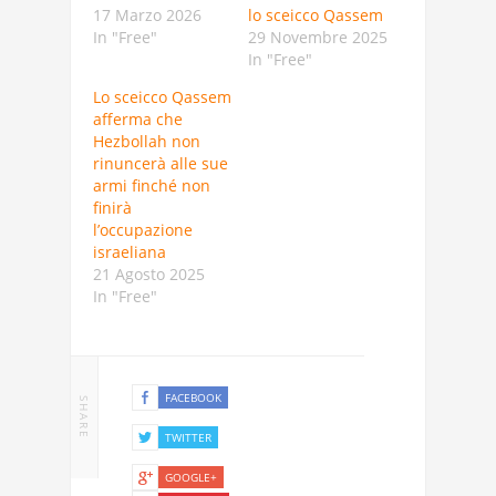
17 Marzo 2026
lo sceicco Qassem
In "Free"
29 Novembre 2025
In "Free"
Lo sceicco Qassem
afferma che
Hezbollah non
rinuncerà alle sue
armi finché non
finirà
l’occupazione
israeliana
21 Agosto 2025
In "Free"
FACEBOOK
SHARE
TWITTER
GOOGLE+