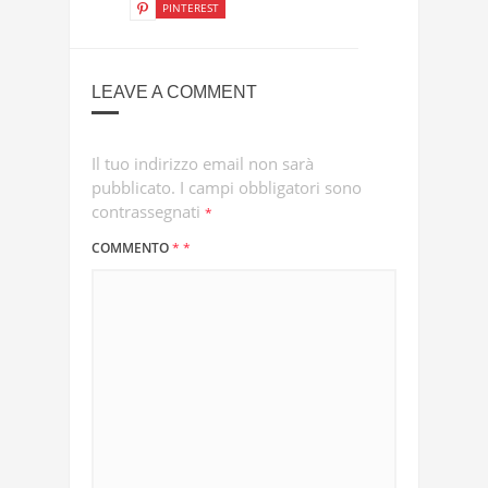
PINTEREST
LEAVE A COMMENT
Il tuo indirizzo email non sarà
pubblicato.
I campi obbligatori sono
contrassegnati
*
COMMENTO
*
*