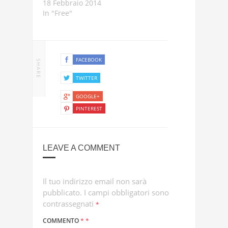
18 Febbraio 2014
In "Free"
FACEBOOK
SHARE
TWITTER
GOOGLE+
PINTEREST
LEAVE A COMMENT
Il tuo indirizzo email non sarà
pubblicato.
I campi obbligatori sono
contrassegnati
*
COMMENTO
*
*