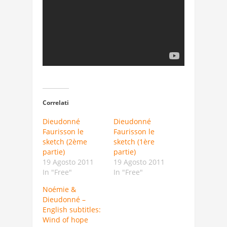
Correlati
Dieudonné
Dieudonné
Faurisson le
Faurisson le
sketch (2ème
sketch (1ère
partie)
partie)
19 Agosto 2011
19 Agosto 2011
In "Free"
In "Free"
Noémie &
Dieudonné –
English subtitles:
Wind of hope