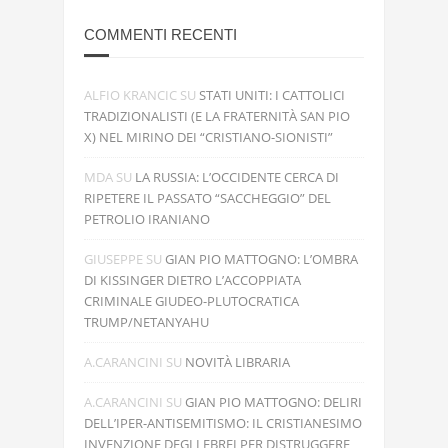
COMMENTI RECENTI
ALFIO KRANCIC
SU
STATI UNITI: I CATTOLICI
TRADIZIONALISTI (E LA FRATERNITÀ SAN PIO
X) NEL MIRINO DEI “CRISTIANO-SIONISTI”
MDA
SU
LA RUSSIA: L’OCCIDENTE CERCA DI
RIPETERE IL PASSATO “SACCHEGGIO” DEL
PETROLIO IRANIANO
GIUSEPPE
SU
GIAN PIO MATTOGNO: L’OMBRA
DI KISSINGER DIETRO L’ACCOPPIATA
CRIMINALE GIUDEO-PLUTOCRATICA
TRUMP/NETANYAHU
A.CARANCINI
SU
NOVITÀ LIBRARIA
A.CARANCINI
SU
GIAN PIO MATTOGNO: DELIRI
DELL’IPER-ANTISEMITISMO: IL CRISTIANESIMO
INVENZIONE DEGLI EBREI PER DISTRUGGERE