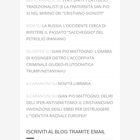
ALFIO KRANCIC
SU
STATI UNITI: I CATTOLICI
TRADIZIONALISTI (E LA FRATERNITÀ SAN PIO
X) NEL MIRINO DEI “CRISTIANO-SIONISTI”
MDA
SU
LA RUSSIA: L’OCCIDENTE CERCA DI
RIPETERE IL PASSATO “SACCHEGGIO” DEL
PETROLIO IRANIANO
GIUSEPPE
SU
GIAN PIO MATTOGNO: L’OMBRA
DI KISSINGER DIETRO L’ACCOPPIATA
CRIMINALE GIUDEO-PLUTOCRATICA
TRUMP/NETANYAHU
A.CARANCINI
SU
NOVITÀ LIBRARIA
A.CARANCINI
SU
GIAN PIO MATTOGNO: DELIRI
DELL’IPER-ANTISEMITISMO: IL CRISTIANESIMO
INVENZIONE DEGLI EBREI PER DISTRUGGERE
L'”IDENTITÀ RAZZIALE EUROPEA”
ISCRIVITI AL BLOG TRAMITE EMAIL