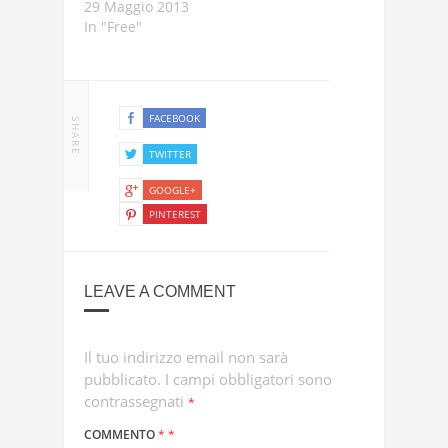
29 Maggio 2013
In "Free"
FACEBOOK
SHARE
TWITTER
GOOGLE+
PINTEREST
LEAVE A COMMENT
Il tuo indirizzo email non sarà
pubblicato.
I campi obbligatori sono
contrassegnati
*
COMMENTO
*
*