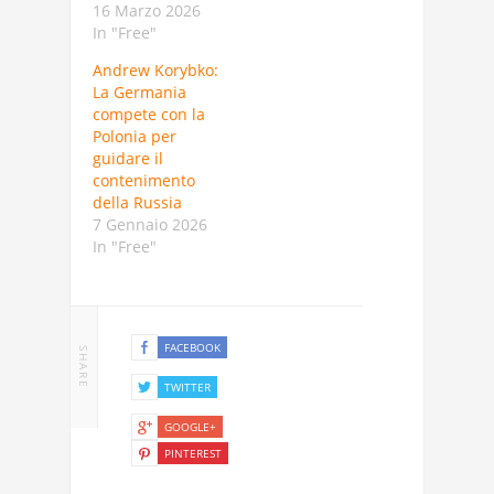
16 Marzo 2026
In "Free"
Andrew Korybko:
La Germania
compete con la
Polonia per
guidare il
contenimento
della Russia
7 Gennaio 2026
In "Free"
FACEBOOK
SHARE
TWITTER
GOOGLE+
PINTEREST