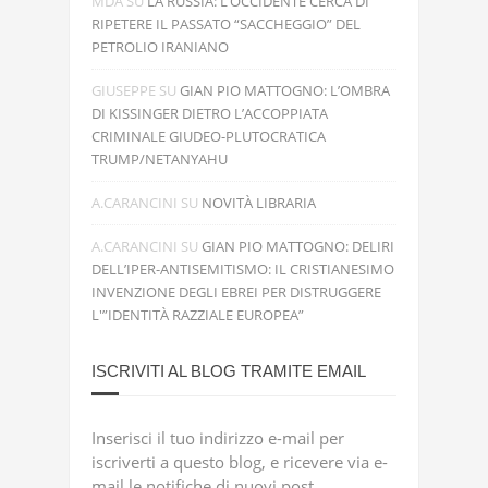
MDA
SU
LA RUSSIA: L’OCCIDENTE CERCA DI
RIPETERE IL PASSATO “SACCHEGGIO” DEL
PETROLIO IRANIANO
GIUSEPPE
SU
GIAN PIO MATTOGNO: L’OMBRA
DI KISSINGER DIETRO L’ACCOPPIATA
CRIMINALE GIUDEO-PLUTOCRATICA
TRUMP/NETANYAHU
A.CARANCINI
SU
NOVITÀ LIBRARIA
A.CARANCINI
SU
GIAN PIO MATTOGNO: DELIRI
DELL’IPER-ANTISEMITISMO: IL CRISTIANESIMO
INVENZIONE DEGLI EBREI PER DISTRUGGERE
L'”IDENTITÀ RAZZIALE EUROPEA”
ISCRIVITI AL BLOG TRAMITE EMAIL
Inserisci il tuo indirizzo e-mail per
iscriverti a questo blog, e ricevere via e-
mail le notifiche di nuovi post.