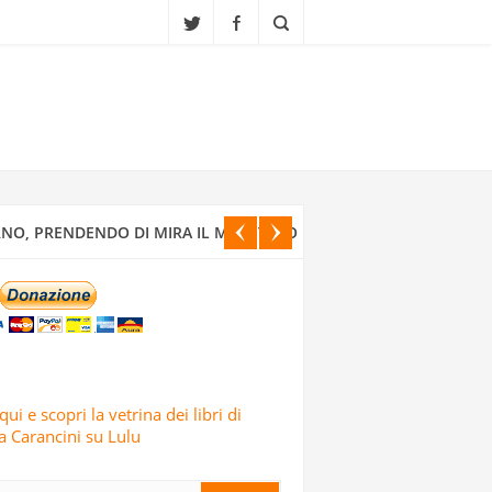
A ALLA FINE DEL XIX SECOLO IN UNO
ONDATA DI ATTACCHI MISSILISTICI E
NO, PRENDENDO DI MIRA IL MINISTERO
CI ISRAELIANI DELL’OPERAZIONE TRUE
qui e scopri la vetrina dei libri di
 Carancini su Lulu