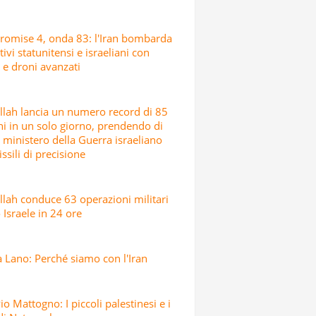
romise 4, onda 83: l'Iran bombarda
tivi statunitensi e israeliani con
i e droni avanzati
lah lancia un numero record di 85
hi in un solo giorno, prendendo di
l ministero della Guerra israeliano
ssili di precisione
lah conduce 63 operazioni militari
 Israele in 24 ore
 Lano: Perché siamo con l'Iran
io Mattogno: I piccoli palestinesi e i