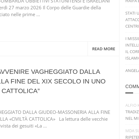
BOMBARDA OBBIETTIVI STATUNITENSI E ISRAELIANI
HAIFA 
dì 27 marzo 2026 Il Corpo delle Guardie della
STATI 
iato nelle prime ...
ATTACC
CENTRI
I MISS
INTELL
READ MORE
IL COR
ISLAM
ANGELA
’AVVENIRE VAGHEGGIATO DALLA
A FINE DEL XIX SECOLO IN UNO
COMM
 CATTOLICA”
ALFIO 
GHEGGIATO DALLA GIUDEO-MASSONERIA ALLA FINE
TRADIZ
NEL MI
LA «CIVILTÀ CATTOLICA» La lettura delle vecchie
ista dei gesuiti «La ...
MDA
S
RIPETE