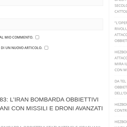
SECOLO
CATTOL
“L’OPE
RIVOLU
ATTACC
E AL MIO COMMENTO.
OBBIET
E DI UN NUOVO ARTICOLO.
HEZBO
ATTACC
MIRA I
CON MI
DA TEL
OBBIET
DELL’O
83: L’IRAN BOMBARDA OBBIETTIVI
HEZBOL
ANI CON MISSILI E DRONI AVANZATI
CONTRO
HEZBOL