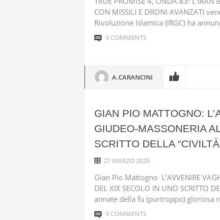
TRUE PROMISE 4, ONDA 83: L'IRAN 
CON MISSILI E DRONI AVANZATI vener
Rivoluzione Islamica (IRGC) ha annunc
0 COMMENTS
A.CARANCINI
GIAN PIO MATTOGNO: L
GIUDEO-MASSONERIA ALL
SCRITTO DELLA “CIVILTÀ
27 MARZO 2026
Gian Pio Mattogno L’AVVENIRE VA
DEL XIX SECOLO IN UNO SCRITTO DEL
annate della fu (purtroppo) gloriosa riv
0 COMMENTS