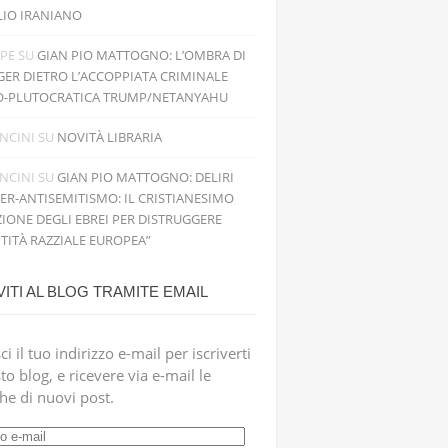
LIO IRANIANO
PPE
SU
GIAN PIO MATTOGNO: L’OMBRA DI
GER DIETRO L’ACCOPPIATA CRIMINALE
O-PLUTOCRATICA TRUMP/NETANYAHU
NCINI
SU
NOVITÀ LIBRARIA
NCINI
SU
GIAN PIO MATTOGNO: DELIRI
PER-ANTISEMITISMO: IL CRISTIANESIMO
IONE DEGLI EBREI PER DISTRUGGERE
NTITÀ RAZZIALE EUROPEA”
VITI AL BLOG TRAMITE EMAIL
ci il tuo indirizzo e-mail per iscriverti
to blog, e ricevere via e-mail le
che di nuovi post.
zzo