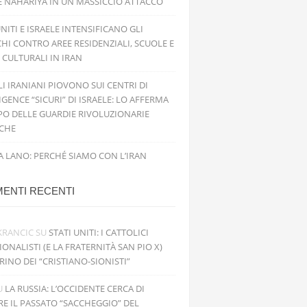
E NAHARIYA IN UN MASSICCIO ATTACCO
UNITI E ISRAELE INTENSIFICANO GLI
HI CONTRO AREE RESIDENZIALI, SCUOLE E
 CULTURALI IN IRAN
ILI IRANIANI PIOVONO SUI CENTRI DI
IGENCE “SICURI” DI ISRAELE: LO AFFERMA
PO DELLE GUARDIE RIVOLUZIONARIE
ICHE
 LANO: PERCHÉ SIAMO CON L’IRAN
ENTI RECENTI
KRANCIC
SU
STATI UNITI: I CATTOLICI
IONALISTI (E LA FRATERNITÀ SAN PIO X)
RINO DEI “CRISTIANO-SIONISTI”
U
LA RUSSIA: L’OCCIDENTE CERCA DI
RE IL PASSATO “SACCHEGGIO” DEL