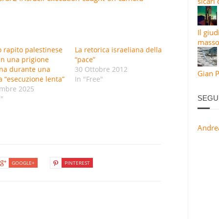
sicari
Il giu
masso
o rapito palestinese
La retorica israeliana della
n una prigione
“pace”
ana durante una
30 Ottobre 2012
Gian P
a “esecuzione lenta”
In "Free"
embre 2025
e"
SEGU
Andre
GOOGLE+
PINTEREST