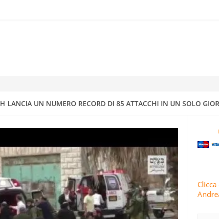
 MATTOGNO: L’AVVENIRE VAGHEGGIATO DALLA GIUDEO-MASSONERI
ELLA “CIVILTÀ CATTOLICA”
IONE PIÙ ESTESA”: LE GUARDIE RIVOLUZIONARIE LANCIANO L’82A 
 CONTRO OBBIETTIVI STATUNITENSI E ISRAELIANI
H LANCIA UN NUMERO RECORD DI 85 ATTACCHI IN UN SOLO GIOR
RRA ISRAELIANO CON MISSILI DI PRECISIONE
IV A DIMONA: MAPPATURA DEGLI OBBIETTIVI MILITARI E STRATEGI
4
Clicca 
Andrea
 CONDUCE 63 OPERAZIONI MILITARI CONTRO ISRAELE IN 24 ORE