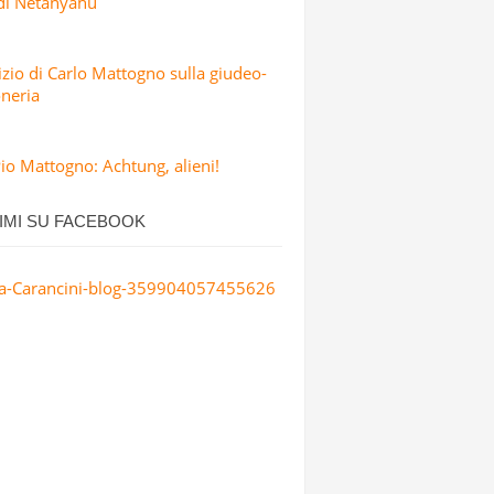
 di Netanyahu
dizio di Carlo Mattogno sulla giudeo-
neria
io Mattogno: Achtung, alieni!
IMI SU FACEBOOK
a-Carancini-blog-359904057455626