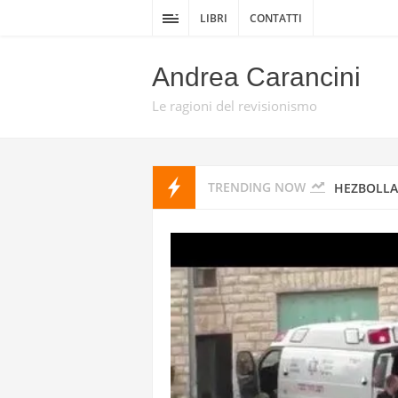
GIAN PIO
LIBRI
CONTATTI
SCRITTO D
Andrea Carancini
“L’OPERAZ
Le ragioni del revisionismo
CON DRONI
TRENDING NOW
HEZBOLLA
DELLA GUE
DA TEL AV
PROMISE 
HEZBOLLAH