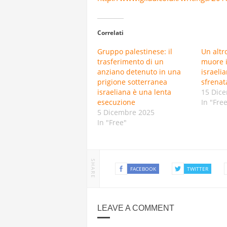
Correlati
Gruppo palestinese: il
Un altr
trasferimento di un
muore i
anziano detenuto in una
israeli
prigione sotterranea
sfrenat
israeliana è una lenta
15 Dic
esecuzione
In "Fre
5 Dicembre 2025
In "Free"
SHARE
FACEBOOK
TWITTER
LEAVE A COMMENT