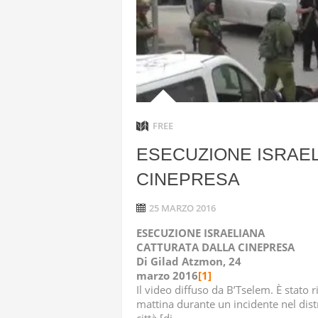
HEZBOLLAH
STATI UNI
IRAN
TRUE PROM
FREE
AVANZATI
ESECUZIONE ISRAEL
CINEPRESA
25 MARZO 2016
ESECUZIONE ISRAELIANA
CATTURATA DALLA CINEPRESA
Di Gilad Atzmon, 24
marzo 2016
[1]
Il video diffuso da B’Tselem. È stato 
mattina durante un incidente nel dist