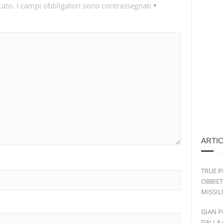
cato.
I campi obbligatori sono contrassegnati
*
ARTIC
TRUE P
OBBIET
MISSIL
GIAN P
DALLA 