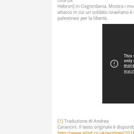
città [di
Hebron] in Cisgiordania. Mostra i m
attacco in cui un soldato israeliano è
palestinesi per la libertà.
[1]
Traduzione di Andrea
Carancini. Il testo originale è disponibi
http://www.gilad.co.uk/writings/201