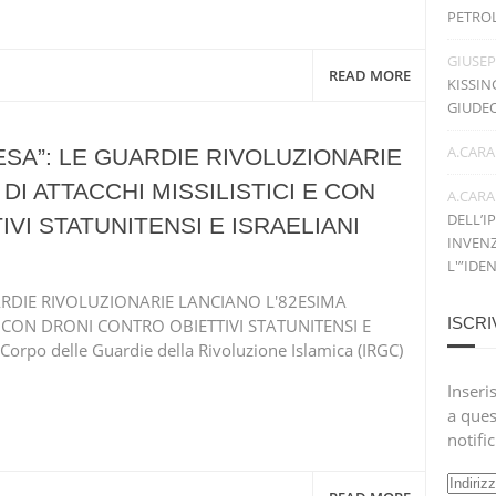
PETRO
GIUSE
READ MORE
KISSIN
GIUDE
A.CARA
ESA”: LE GUARDIE RIVOLUZIONARIE
DI ATTACCHI MISSILISTICI E CON
A.CARA
DELL’I
VI STATUNITENSI E ISRAELIANI
INVENZ
L'”IDE
UARDIE RIVOLUZIONARIE LANCIANO L'82ESIMA
ISCRI
E CON DRONI CONTRO OBIETTIVI STATUNITENSI E
Corpo delle Guardie della Rivoluzione Islamica (IRGC)
Inseris
a ques
notifi
Indiri