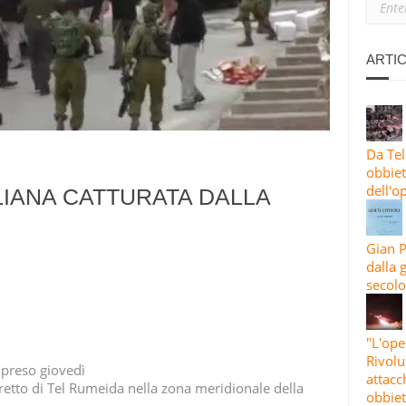
 LANCIA OLTRE 30 RAZZI CONTRO HAIFA E NAHARIYA IN UN MAS
TI E ISRAELE INTENSIFICANO GLI ATTACCHI CONTRO AREE RESIDENZ
ARTIC
ISE 4, ONDA 83: L’IRAN BOMBARDA OBBIETTIVI STATUNITENSI E I
Da Tel
obbiett
dell'o
IANA CATTURATA DALLA
Gian P
dalla 
secolo
"L'ope
Rivolu
ripreso giovedì
attacc
retto di Tel Rumeida nella zona meridionale della
obbiet