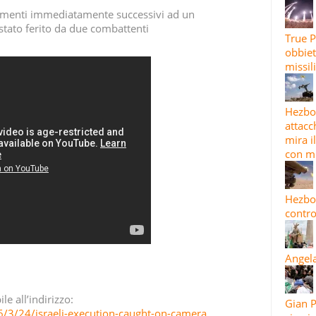
omenti immediatamente successivi ad un
 stato ferito da due combattenti
True P
obbiet
missil
Hezbol
attacc
mira i
con mi
Hezbol
contro
Angela
le all’indirizzo:
Gian P
6/3/24/israeli-execution-caught-on-camera