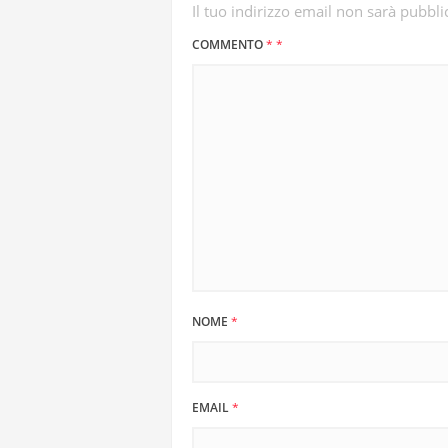
Il tuo indirizzo email non sarà pubbli
COMMENTO
*
*
NOME
*
EMAIL
*