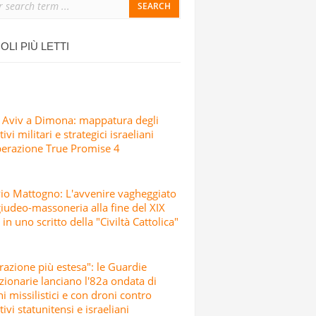
SICCIO ATTACCO
IALI, SCUOLE E CENTRI CULTURALI IN
OLI PIÙ LETTI
SRAELIANI CON MISSILI E DRONI
 Aviv a Dimona: mappatura degli
ivi militari e strategici israeliani
perazione True Promise 4
io Mattogno: L'avvenire vagheggiato
giudeo-massoneria alla fine del XIX
 in uno scritto della "Civiltà Cattolica"
razione più estesa": le Guardie
zionarie lanciano l'82a ondata di
hi missilistici e con droni contro
tivi statunitensi e israeliani