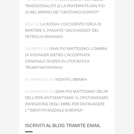
TRADIZIONALISTI (E LA FRATERNITÀ SAN PIO
X) NEL MIRINO DEI “CRISTIANO-SIONISTI”
MDA
SU
LA RUSSIA: L’OCCIDENTE CERCA DI
RIPETERE IL PASSATO “SACCHEGGIO” DEL
PETROLIO IRANIANO
GIUSEPPE
SU
GIAN PIO MATTOGNO: L’OMBRA
DI KISSINGER DIETRO L’ACCOPPIATA
CRIMINALE GIUDEO-PLUTOCRATICA
TRUMP/NETANYAHU
A.CARANCINI
SU
NOVITÀ LIBRARIA
A.CARANCINI
SU
GIAN PIO MATTOGNO: DELIRI
DELL’IPER-ANTISEMITISMO: IL CRISTIANESIMO
INVENZIONE DEGLI EBREI PER DISTRUGGERE
L'”IDENTITÀ RAZZIALE EUROPEA”
ISCRIVITI AL BLOG TRAMITE EMAIL