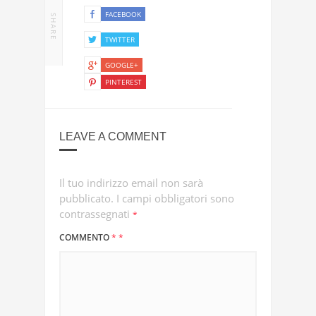
FACEBOOK
SHARE
TWITTER
GOOGLE+
PINTEREST
LEAVE A COMMENT
Il tuo indirizzo email non sarà
pubblicato.
I campi obbligatori sono
contrassegnati
*
COMMENTO
*
*