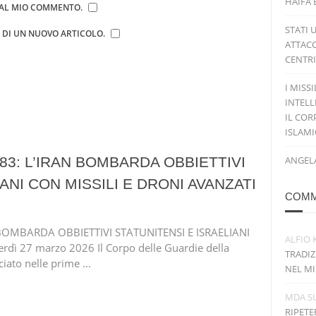
HAIFA 
E AL MIO COMMENTO.
STATI 
E DI UN NUOVO ARTICOLO.
ATTACC
CENTRI
I MISS
INTELL
IL COR
ISLAM
83: L’IRAN BOMBARDA OBBIETTIVI
ANGELA
ANI CON MISSILI E DRONI AVANZATI
COMM
BOMBARDA OBBIETTIVI STATUNITENSI E ISRAELIANI
ALFIO 
dì 27 marzo 2026 Il Corpo delle Guardie della
TRADIZ
iato nelle prime ...
NEL MI
MDA
S
RIPETE