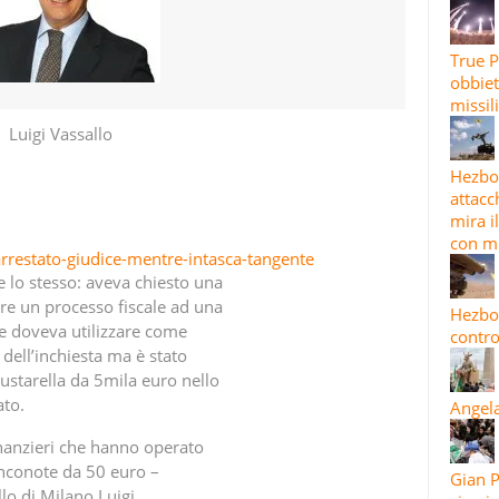
True P
obbiet
missil
Luigi Vassallo
Hezbol
attacc
mira i
con mi
rrestato-giudice-mentre-intasca-tangente
 lo stesso: aveva chiesto una
re un processo fiscale ad una
Hezbol
e doveva utilizzare come
contro
 dell’inchiesta ma è stato
ustarella da 5mila euro nello
ato.
Angela
finanzieri che hanno operato
anconote da 50 euro –
Gian P
llo di Milano Luigi