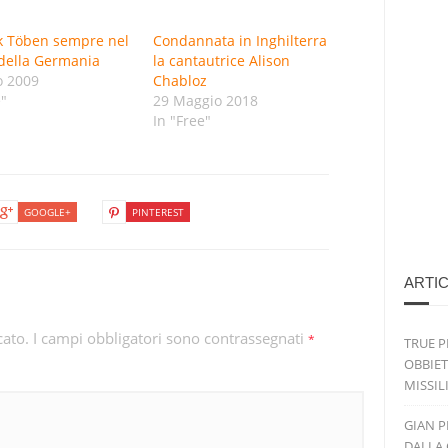
k Töben sempre nel
Condannata in Inghilterra
della Germania
la cantautrice Alison
o 2009
Chabloz
e"
29 Maggio 2018
In "Free"
GOOGLE+
PINTEREST
ARTIC
cato.
I campi obbligatori sono contrassegnati
*
TRUE P
OBBIET
MISSIL
GIAN P
DALLA 