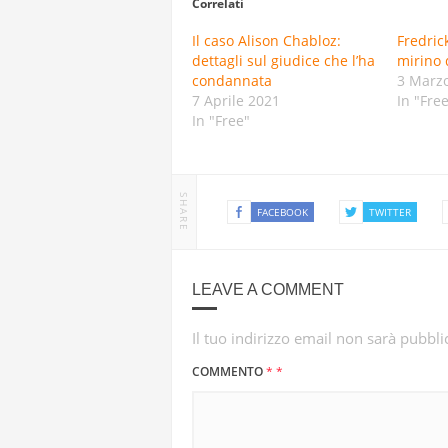
Correlati
Il caso Alison Chabloz:
Fredric
dettagli sul giudice che l’ha
mirino 
condannata
3 Marz
7 Aprile 2021
In "Fre
In "Free"
SHARE
FACEBOOK
TWITTER
LEAVE A COMMENT
Il tuo indirizzo email non sarà pubbli
COMMENTO
*
*