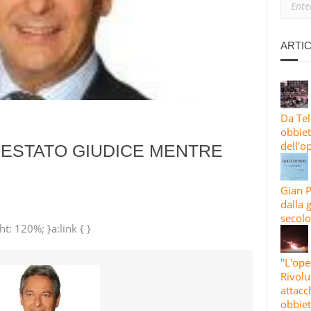
 LANCIA OLTRE 30 RAZZI CONTRO HAIFA E NAHARIYA IN UN MAS
TI E ISRAELE INTENSIFICANO GLI ATTACCHI CONTRO AREE RESIDENZ
ARTIC
ISE 4, ONDA 83: L’IRAN BOMBARDA OBBIETTIVI STATUNITENSI E I
Da Tel
obbiett
dell'o
RESTATO GIUDICE MENTRE
Gian P
dalla 
secolo
t: 120%; }a:link { }
"L'ope
Rivolu
attacc
obbiet