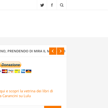
A ALLA FINE DEL XIX SECOLO IN UNO
ONDATA DI ATTACCHI MISSILISTICI E
NO, PRENDENDO DI MIRA IL MINISTERO
CI ISRAELIANI DELL’OPERAZIONE TRUE
qui e scopri la vetrina dei libri di
 Carancini su Lulu