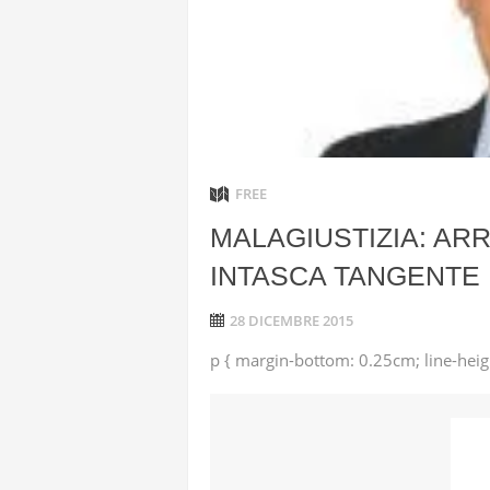
HEZBOLLAH
STATI UNI
IRAN
TRUE PROM
FREE
AVANZATI
MALAGIUSTIZIA: AR
INTASCA TANGENTE
28 DICEMBRE 2015
p { margin-bottom: 0.25cm; line-heigh