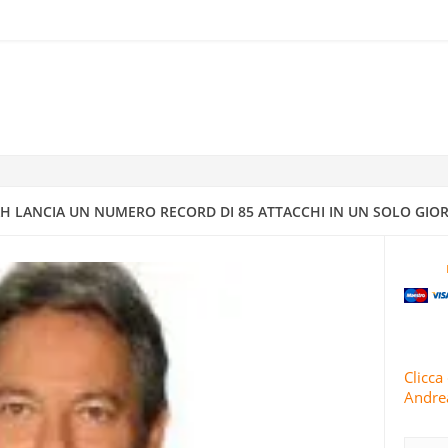
 MATTOGNO: L’AVVENIRE VAGHEGGIATO DALLA GIUDEO-MASSONERI
ELLA “CIVILTÀ CATTOLICA”
IONE PIÙ ESTESA”: LE GUARDIE RIVOLUZIONARIE LANCIANO L’82A 
 CONTRO OBBIETTIVI STATUNITENSI E ISRAELIANI
H LANCIA UN NUMERO RECORD DI 85 ATTACCHI IN UN SOLO GIOR
RRA ISRAELIANO CON MISSILI DI PRECISIONE
IV A DIMONA: MAPPATURA DEGLI OBBIETTIVI MILITARI E STRATEGI
4
Clicca 
Andrea
 CONDUCE 63 OPERAZIONI MILITARI CONTRO ISRAELE IN 24 ORE