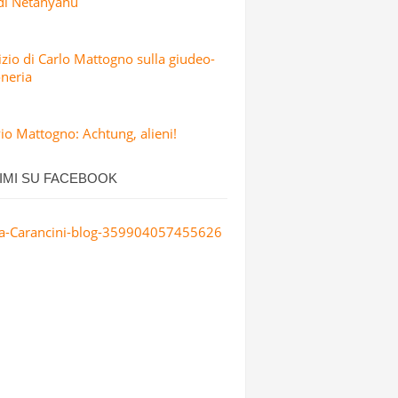
 di Netanyahu
dizio di Carlo Mattogno sulla giudeo-
neria
io Mattogno: Achtung, alieni!
IMI SU FACEBOOK
a-Carancini-blog-359904057455626