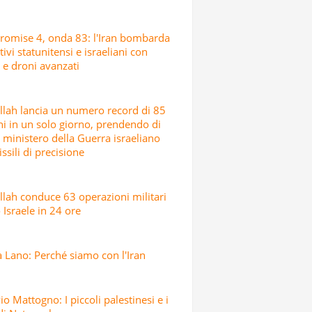
romise 4, onda 83: l'Iran bombarda
tivi statunitensi e israeliani con
i e droni avanzati
lah lancia un numero record di 85
hi in un solo giorno, prendendo di
l ministero della Guerra israeliano
ssili di precisione
lah conduce 63 operazioni militari
 Israele in 24 ore
 Lano: Perché siamo con l'Iran
io Mattogno: I piccoli palestinesi e i