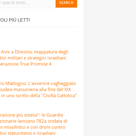
SICCIO ATTACCO
IALI, SCUOLE E CENTRI CULTURALI IN
OLI PIÙ LETTI
SRAELIANI CON MISSILI E DRONI
 Aviv a Dimona: mappatura degli
ivi militari e strategici israeliani
perazione True Promise 4
io Mattogno: L'avvenire vagheggiato
giudeo-massoneria alla fine del XIX
 in uno scritto della "Civiltà Cattolica"
razione più estesa": le Guardie
zionarie lanciano l'82a ondata di
hi missilistici e con droni contro
tivi statunitensi e israeliani