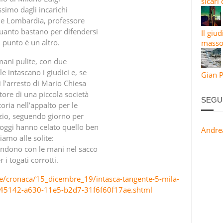
sicari
ssimo dagli incarichi
ione Lombardia, professore
 quanto bastano per difendersi
Il giu
 punto è un altro.
masso
mani pulite, con due
le intascano i giudici e, se
Gian P
i l’arresto di Mario Chiesa
store di una piccola società
SEGU
toria nell’appalto per le
lzio, seguendo giorno per
, oggi hanno celato quello ben
Andre
iamo alle solite:
rendono con le mani nel sacco
i togati corrotti.
izie/cronaca/15_dicembre_19/intasca-tangente-5-mila-
e5b45142-a630-11e5-b2d7-31f6f60f17ae.shtml