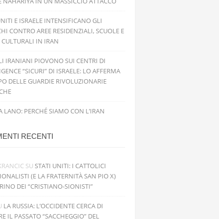
E NAHARIYA IN UN MASSICCIO ATTACCO
UNITI E ISRAELE INTENSIFICANO GLI
HI CONTRO AREE RESIDENZIALI, SCUOLE E
 CULTURALI IN IRAN
ILI IRANIANI PIOVONO SUI CENTRI DI
IGENCE “SICURI” DI ISRAELE: LO AFFERMA
PO DELLE GUARDIE RIVOLUZIONARIE
ICHE
 LANO: PERCHÉ SIAMO CON L’IRAN
ENTI RECENTI
KRANCIC
SU
STATI UNITI: I CATTOLICI
IONALISTI (E LA FRATERNITÀ SAN PIO X)
RINO DEI “CRISTIANO-SIONISTI”
U
LA RUSSIA: L’OCCIDENTE CERCA DI
RE IL PASSATO “SACCHEGGIO” DEL