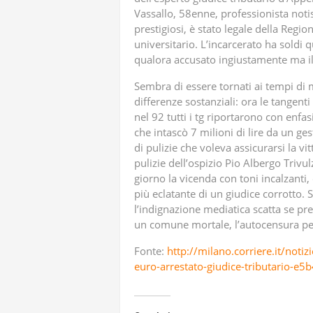
Vassallo, 58enne, professionista noti
prestigiosi, è stato legale della Reg
universitario. L’incarcerato ha soldi
qualora accusato ingiustamente ma il
Sembra di essere tornati ai tempi di 
differenze sostanziali: ora le tangenti 
nel 92 tutti i tg riportarono con enfas
che intascò 7 milioni di lire da un ge
di pulizie che voleva assicurarsi la vit
pulizie dell’ospizio Pio Albergo Trivu
giorno la vicenda con toni incalzanti
più eclatante di un giudice corrotto. S
l’indignazione mediatica scatta se p
un comune mortale, l’autocensura per 
Fonte:
http://milano.corriere.it/not
euro-arrestato-giudice-tributario-