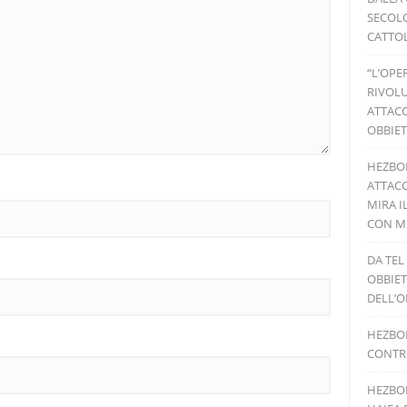
SECOLO
CATTOL
“L’OPE
RIVOLU
ATTACC
OBBIET
HEZBO
ATTACC
MIRA I
CON MI
DA TEL
OBBIET
DELL’O
HEZBOL
CONTRO
HEZBOL