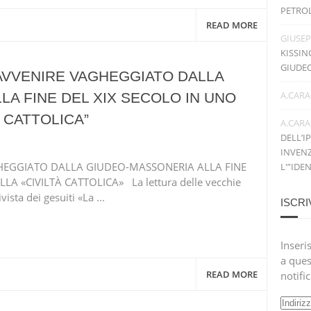
PETRO
READ MORE
GIUSE
KISSIN
GIUDE
’AVVENIRE VAGHEGGIATO DALLA
A.CARA
A FINE DEL XIX SECOLO IN UNO
 CATTOLICA”
A.CARA
DELL’I
INVENZ
GHEGGIATO DALLA GIUDEO-MASSONERIA ALLA FINE
L'”IDE
LA «CIVILTÀ CATTOLICA» La lettura delle vecchie
ista dei gesuiti «La ...
ISCRI
Inseris
a ques
READ MORE
notifi
Indiri