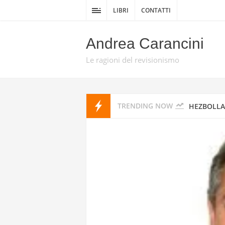
GIAN PIO
LIBRI
CONTATTI
SCRITTO D
Andrea Carancini
“L’OPERAZ
Le ragioni del revisionismo
CON DRONI
TRENDING NOW
HEZBOLLA
DELLA GUE
DA TEL AV
PROMISE 
HEZBOLLAH