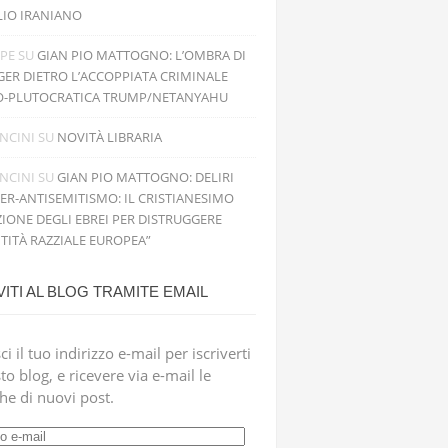
LIO IRANIANO
PPE
SU
GIAN PIO MATTOGNO: L’OMBRA DI
GER DIETRO L’ACCOPPIATA CRIMINALE
O-PLUTOCRATICA TRUMP/NETANYAHU
NCINI
SU
NOVITÀ LIBRARIA
NCINI
SU
GIAN PIO MATTOGNO: DELIRI
PER-ANTISEMITISMO: IL CRISTIANESIMO
IONE DEGLI EBREI PER DISTRUGGERE
NTITÀ RAZZIALE EUROPEA”
VITI AL BLOG TRAMITE EMAIL
ci il tuo indirizzo e-mail per iscriverti
to blog, e ricevere via e-mail le
che di nuovi post.
zzo