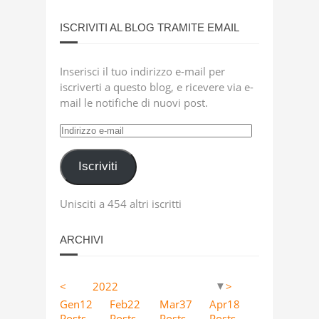
ISCRIVITI AL BLOG TRAMITE EMAIL
Inserisci il tuo indirizzo e-mail per
iscriverti a questo blog, e ricevere via e-
mail le notifiche di nuovi post.
Indirizzo
e-
mail
Iscriviti
Unisciti a 454 altri iscritti
ARCHIVI
<
2022
>
▼
Apr
Apr
Apr
Apr
Apr
Apr
Apr
Apr
Apr
Apr
Apr
Apr
Apr
Apr
Apr
Apr
Apr
Apr
0
12
4
5
11
9
13
23
2
63
10
36
41
53
46
40
25
36
Gen
12
Feb
22
Mar
37
Apr
18
Posts
Posts
Posts
Posts
Posts
Posts
Posts
Posts
Posts
Posts
Posts
Posts
Posts
Posts
Posts
Posts
Posts
Posts
Posts
Posts
Posts
Posts