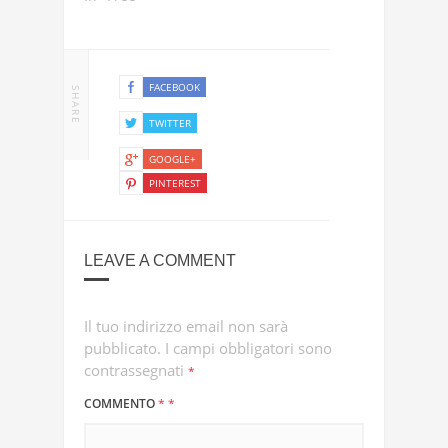
FACEBOOK
SHARE
TWITTER
GOOGLE+
PINTEREST
LEAVE A COMMENT
Il tuo indirizzo email non sarà
pubblicato.
I campi obbligatori sono
contrassegnati
*
COMMENTO
*
*