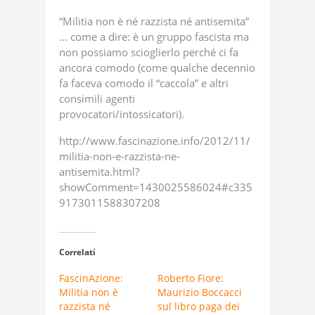
“Militia non è né razzista né antisemita”
… come a dire: è un gruppo fascista ma
non possiamo scioglierlo perché ci fa
ancora comodo (come qualche decennio
fa faceva comodo il “caccola” e altri
consimili agenti
provocatori/intossicatori).
http://www.fascinazione.info/2012/11/
militia-non-e-razzista-ne-
antisemita.html?
showComment=1430025586024#c335
9173011588307208
Correlati
FascinAzione:
Roberto Fiore:
Militia non è
Maurizio Boccacci
razzista né
sul libro paga dei