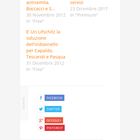
antisemita.
servizi
Boccacci e S…
23 Dicembre 2017
30 Novembre 2012
In "Premium"
In "Free"
E’ Uri Lifschitz la
soluzione
dell’indovinello
per Capaldo,
Tescaroli e Pasqua
31 Dicembre 2012
In "Free"
FACEBOOK
SHARE
TWITTER
GOOGLE+
PINTEREST