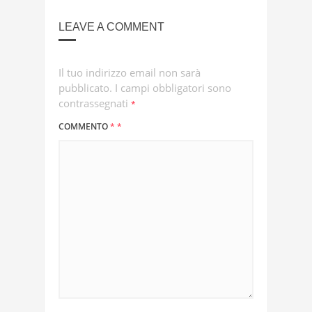
LEAVE A COMMENT
Il tuo indirizzo email non sarà
pubblicato.
I campi obbligatori sono
contrassegnati
*
COMMENTO
*
*