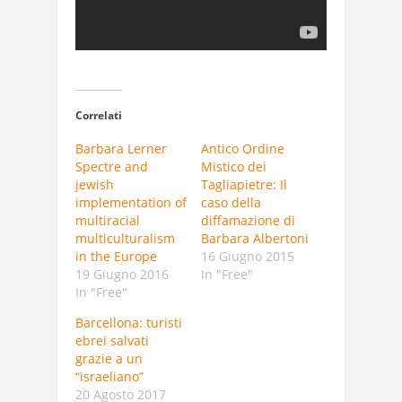
Correlati
Barbara Lerner
Antico Ordine
Spectre and
Mistico dei
jewish
Tagliapietre: Il
implementation of
caso della
multiracial
diffamazione di
multiculturalism
Barbara Albertoni
in the Europe
16 Giugno 2015
19 Giugno 2016
In "Free"
In "Free"
Barcellona: turisti
ebrei salvati
grazie a un
“israeliano”
20 Agosto 2017