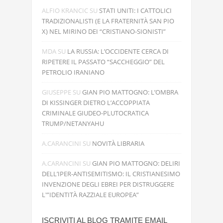
ALFIO KRANCIC
SU
STATI UNITI: I CATTOLICI
TRADIZIONALISTI (E LA FRATERNITÀ SAN PIO
X) NEL MIRINO DEI “CRISTIANO-SIONISTI”
MDA
SU
LA RUSSIA: L’OCCIDENTE CERCA DI
RIPETERE IL PASSATO “SACCHEGGIO” DEL
PETROLIO IRANIANO
GIUSEPPE
SU
GIAN PIO MATTOGNO: L’OMBRA
DI KISSINGER DIETRO L’ACCOPPIATA
CRIMINALE GIUDEO-PLUTOCRATICA
TRUMP/NETANYAHU
A.CARANCINI
SU
NOVITÀ LIBRARIA
A.CARANCINI
SU
GIAN PIO MATTOGNO: DELIRI
DELL’IPER-ANTISEMITISMO: IL CRISTIANESIMO
INVENZIONE DEGLI EBREI PER DISTRUGGERE
L'”IDENTITÀ RAZZIALE EUROPEA”
ISCRIVITI AL BLOG TRAMITE EMAIL