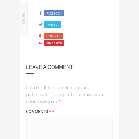
FACEBOOK
SHARE
TWITTER
GOOGLE+
PINTEREST
LEAVE A COMMENT
Il tuo indirizzo email non sarà
pubblicato.
I campi obbligatori sono
contrassegnati
*
COMMENTO
*
*