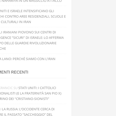
E NAHARIYA IN UN MASSICCIO ATTACCO
UNITI E ISRAELE INTENSIFICANO GLI
HI CONTRO AREE RESIDENZIALI, SCUOLE E
 CULTURALI IN IRAN
ILI IRANIANI PIOVONO SUI CENTRI DI
IGENCE “SICURI” DI ISRAELE: LO AFFERMA
PO DELLE GUARDIE RIVOLUZIONARIE
ICHE
 LANO: PERCHÉ SIAMO CON L’IRAN
ENTI RECENTI
KRANCIC
SU
STATI UNITI: I CATTOLICI
IONALISTI (E LA FRATERNITÀ SAN PIO X)
RINO DEI “CRISTIANO-SIONISTI”
U
LA RUSSIA: L’OCCIDENTE CERCA DI
RE IL PASSATO “SACCHEGGIO” DEL