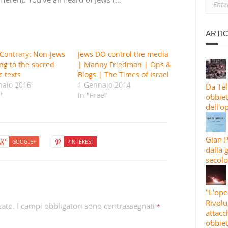
 LANCIA OLTRE 30 RAZZI CONTRO HAIFA E NAHARIYA IN UN MAS
TI E ISRAELE INTENSIFICANO GLI ATTACCHI CONTRO AREE RESIDENZ
ARTIC
Contrary: Non-Jews
Jews DO control the media
ng to the sacred
| Manny Friedman | Ops &
c texts
Blogs | The Times of Israel
ISE 4, ONDA 83: L’IRAN BOMBARDA OBBIETTIVI STATUNITENSI E I
naio 2016
1 Gennaio 2014
Da Tel
e"
In "Free"
obbiett
dell'o
Gian P
GOOGLE+
PINTEREST
dalla 
secolo
"L'ope
Rivolu
cato.
I campi obbligatori sono contrassegnati
*
attacc
obbiet