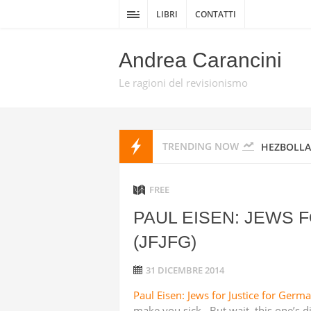
GIAN PIO
LIBRI
CONTATTI
SCRITTO D
Andrea Carancini
“L’OPERAZ
Le ragioni del revisionismo
CON DRONI
TRENDING NOW
HEZBOLLA
DELLA GUE
FREE
PAUL EISEN: JEWS 
DA TEL AV
(JFJFG)
PROMISE 
31 DICEMBRE 2014
HEZBOLLAH
Paul Eisen: Jews for Justice for Germa
make you sick. But wait, this one’s di