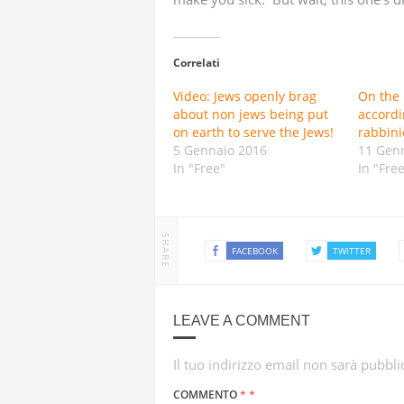
HEZBOLLAH
STATI UNI
Correlati
Video: Jews openly brag
IRAN
On the 
about non jews being put
accordi
on earth to serve the Jews!
rabbini
TRUE PROM
5 Gennaio 2016
11 Gen
In "Free"
In "Fre
AVANZATI
SHARE
FACEBOOK
TWITTER
LEAVE A COMMENT
Il tuo indirizzo email non sarà pubbli
COMMENTO
*
*