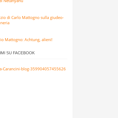
 di Netanyahu
dizio di Carlo Mattogno sulla giudeo-
neria
io Mattogno: Achtung, alieni!
IMI SU FACEBOOK
a-Carancini-blog-359904057455626