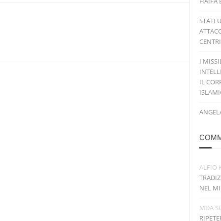
HAIFA 
STATI 
ATTACC
CENTRI
I MISS
INTELL
IL COR
ISLAM
ANGELA
COMM
ALFIO 
TRADIZ
NEL MI
MDA
S
RIPETE