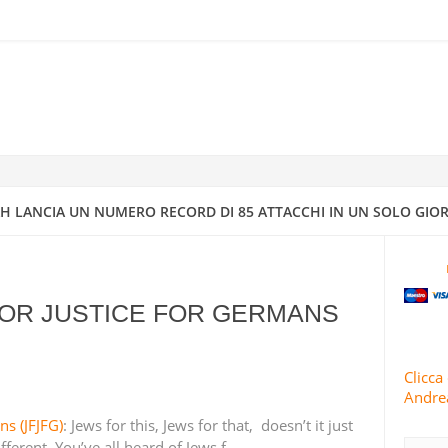
 MATTOGNO: L’AVVENIRE VAGHEGGIATO DALLA GIUDEO-MASSONERI
ELLA “CIVILTÀ CATTOLICA”
IONE PIÙ ESTESA”: LE GUARDIE RIVOLUZIONARIE LANCIANO L’82A 
 CONTRO OBBIETTIVI STATUNITENSI E ISRAELIANI
H LANCIA UN NUMERO RECORD DI 85 ATTACCHI IN UN SOLO GIOR
RRA ISRAELIANO CON MISSILI DI PRECISIONE
FOR JUSTICE FOR GERMANS
IV A DIMONA: MAPPATURA DEGLI OBBIETTIVI MILITARI E STRATEGI
4
Clicca 
Andrea
 CONDUCE 63 OPERAZIONI MILITARI CONTRO ISRAELE IN 24 ORE
ns (JFJFG)
: Jews for this, Jews for that, doesn’t it just
fferent. You’ve all heard of Jews f…