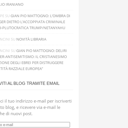
LIO IRANIANO
PPE
SU
GIAN PIO MATTOGNO: L’OMBRA DI
GER DIETRO L’ACCOPPIATA CRIMINALE
O-PLUTOCRATICA TRUMP/NETANYAHU
NCINI
SU
NOVITÀ LIBRARIA
NCINI
SU
GIAN PIO MATTOGNO: DELIRI
PER-ANTISEMITISMO: IL CRISTIANESIMO
IONE DEGLI EBREI PER DISTRUGGERE
NTITÀ RAZZIALE EUROPEA”
VITI AL BLOG TRAMITE EMAIL
ci il tuo indirizzo e-mail per iscriverti
to blog, e ricevere via e-mail le
che di nuovi post.
zzo