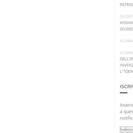
PETRO
GIUSE
KISSIN
GIUDE
A.CARA
A.CARA
DELL’I
INVENZ
L'”IDE
ISCRI
Inseris
a ques
notifi
Indiri