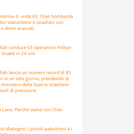
romise 4, onda 83: l'Iran bombarda
tivi statunitensi e israeliani con
i e droni avanzati
lah conduce 63 operazioni militari
 Israele in 24 ore
lah lancia un numero record di 85
hi in un solo giorno, prendendo di
l ministero della Guerra israeliano
ssili di precisione
 Lano: Perché siamo con l'Iran
io Mattogno: I piccoli palestinesi e i