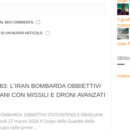
sicari
Il giu
E AL MIO COMMENTO.
masso
E DI UN NUOVO ARTICOLO.
Gian P
SEGU
Andre
83: L’IRAN BOMBARDA OBBIETTIVI
ANI CON MISSILI E DRONI AVANZATI
BOMBARDA OBBIETTIVI STATUNITENSI E ISRAELIANI
dì 27 marzo 2026 Il Corpo delle Guardie della
iato nelle prime ...