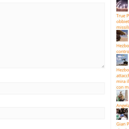
True P
obbiet
missil
Hezbol
contro
Hezbol
attacc
mira i
con mi
Angela
Gian P