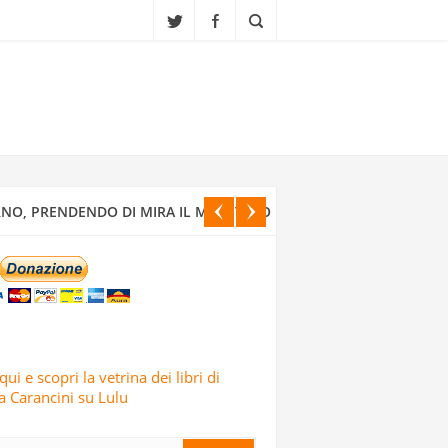
A ALLA FINE DEL XIX SECOLO IN UNO
ONDATA DI ATTACCHI MISSILISTICI E
NO, PRENDENDO DI MIRA IL MINISTERO
CI ISRAELIANI DELL’OPERAZIONE TRUE
qui e scopri la vetrina dei libri di
 Carancini su Lulu