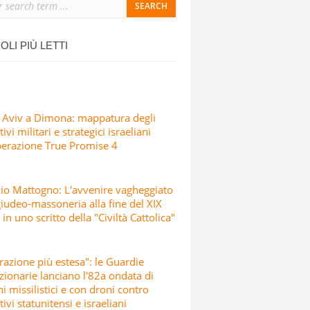
SICCIO ATTACCO
IALI, SCUOLE E CENTRI CULTURALI IN
OLI PIÙ LETTI
SRAELIANI CON MISSILI E DRONI
 Aviv a Dimona: mappatura degli
ivi militari e strategici israeliani
perazione True Promise 4
io Mattogno: L'avvenire vagheggiato
giudeo-massoneria alla fine del XIX
 in uno scritto della "Civiltà Cattolica"
razione più estesa": le Guardie
zionarie lanciano l'82a ondata di
hi missilistici e con droni contro
tivi statunitensi e israeliani