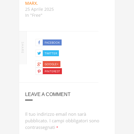
MARX.
25 Aprile 2025
In "Free"
FACEBOOK
SHARE
TWITTER
GOOGLE+
PINTEREST
LEAVE A COMMENT
Il tuo indirizzo email non sarà
pubblicato.
I campi obbligatori sono
contrassegnati
*