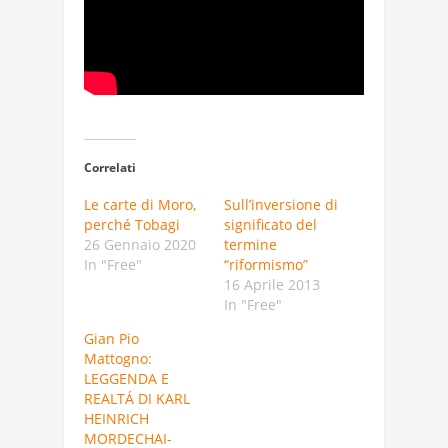
Correlati
Le carte di Moro,
Sull’inversione di
perché Tobagi
significato del
26 Gennaio 2020
termine
In "Free"
“riformismo”
16 Aprile 2013
In "Free"
Gian Pio
Mattogno:
LEGGENDA E
REALTÁ DI KARL
HEINRICH
MORDECHAI-