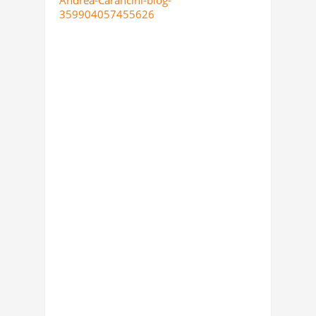
Andrea-Carancini-blog-
359904057455626