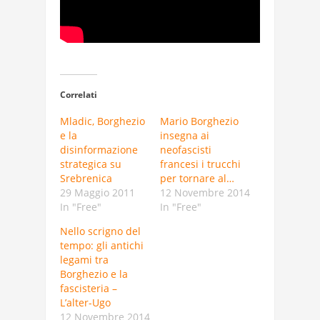
Correlati
Mladic, Borghezio
Mario Borghezio
e la
insegna ai
disinformazione
neofascisti
strategica su
francesi i trucchi
Srebrenica
per tornare al…
29 Maggio 2011
12 Novembre 2014
In "Free"
In "Free"
Nello scrigno del
tempo: gli antichi
legami tra
Borghezio e la
fascisteria –
L’alter-Ugo
12 Novembre 2014