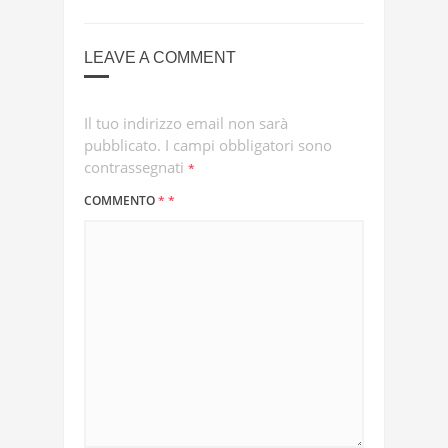
LEAVE A COMMENT
Il tuo indirizzo email non sarà
pubblicato.
I campi obbligatori sono
contrassegnati
*
COMMENTO
*
*