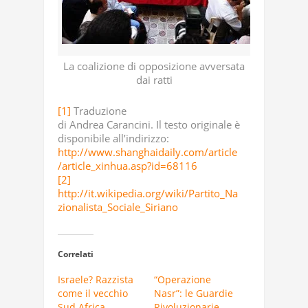
La coalizione di opposizione avversata
dai ratti
[1]
Traduzione
di Andrea Carancini. Il testo originale è
disponibile all’indirizzo:
http://www.shanghaidaily.com/article
/article_xinhua.asp?id=68116
[2]
http://it.wikipedia.org/wiki/Partito_Na
zionalista_Sociale_Siriano
Correlati
Israele? Razzista
“Operazione
come il vecchio
Nasr”: le Guardie
Sud Africa
Rivoluzionarie