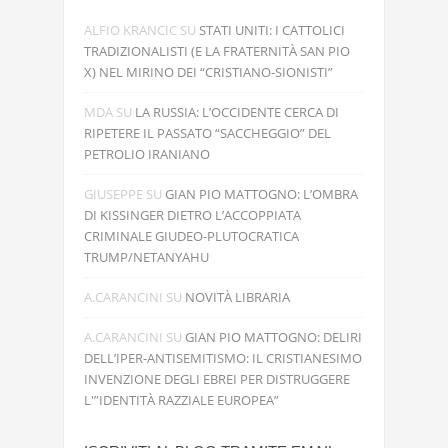
ALFIO KRANCIC
SU
STATI UNITI: I CATTOLICI
TRADIZIONALISTI (E LA FRATERNITÀ SAN PIO
X) NEL MIRINO DEI “CRISTIANO-SIONISTI”
MDA
SU
LA RUSSIA: L’OCCIDENTE CERCA DI
RIPETERE IL PASSATO “SACCHEGGIO” DEL
PETROLIO IRANIANO
GIUSEPPE
SU
GIAN PIO MATTOGNO: L’OMBRA
DI KISSINGER DIETRO L’ACCOPPIATA
CRIMINALE GIUDEO-PLUTOCRATICA
TRUMP/NETANYAHU
A.CARANCINI
SU
NOVITÀ LIBRARIA
A.CARANCINI
SU
GIAN PIO MATTOGNO: DELIRI
DELL’IPER-ANTISEMITISMO: IL CRISTIANESIMO
INVENZIONE DEGLI EBREI PER DISTRUGGERE
L'”IDENTITÀ RAZZIALE EUROPEA”