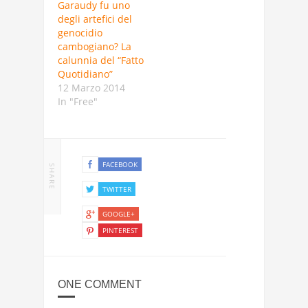
Garaudy fu uno
degli artefici del
genocidio
cambogiano? La
calunnia del “Fatto
Quotidiano”
12 Marzo 2014
In "Free"
FACEBOOK
SHARE
TWITTER
GOOGLE+
PINTEREST
ONE COMMENT