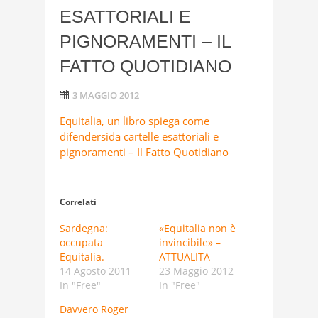
ESATTORIALI E
PIGNORAMENTI – IL
FATTO QUOTIDIANO
3 MAGGIO 2012
Equitalia, un libro spiega come
difendersida cartelle esattoriali e
pignoramenti – Il Fatto Quotidiano
Correlati
Sardegna:
«Equitalia non è
occupata
invincibile» –
Equitalia.
ATTUALITA
14 Agosto 2011
23 Maggio 2012
In "Free"
In "Free"
Davvero Roger