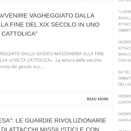
CATTOL
“L’OPE
’AVVENIRE VAGHEGGIATO DALLA
RIVOLU
A FINE DEL XIX SECOLO IN UNO
ATTACC
OBBIET
 CATTOLICA”
HEZBO
ATTACC
GHEGGIATO DALLA GIUDEO-MASSONERIA ALLA FINE
MIRA I
LA «CIVILTÀ CATTOLICA» La lettura delle vecchie
CON MI
ista dei gesuiti «La ...
DA TEL
OBBIET
DELL’O
HEZBOL
READ MORE
CONTRO
HEZBOL
ESA”: LE GUARDIE RIVOLUZIONARIE
HAIFA 
DI ATTACCHI MISSILISTICI E CON