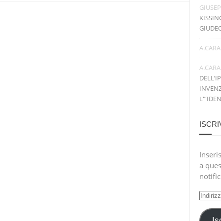
GIUSE
KISSIN
GIUDE
A.CARA
A.CARA
DELL’I
INVENZ
L'”IDE
ISCRI
Inseris
a ques
notifi
Indiri
e-
mail
Is