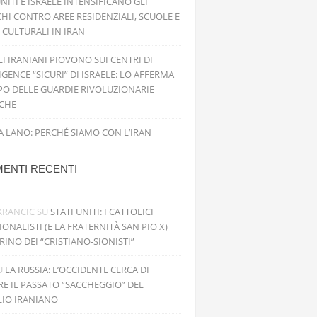
UNITI E ISRAELE INTENSIFICANO GLI
HI CONTRO AREE RESIDENZIALI, SCUOLE E
 CULTURALI IN IRAN
ILI IRANIANI PIOVONO SUI CENTRI DI
IGENCE “SICURI” DI ISRAELE: LO AFFERMA
PO DELLE GUARDIE RIVOLUZIONARIE
ICHE
 LANO: PERCHÉ SIAMO CON L’IRAN
ENTI RECENTI
KRANCIC
SU
STATI UNITI: I CATTOLICI
IONALISTI (E LA FRATERNITÀ SAN PIO X)
RINO DEI “CRISTIANO-SIONISTI”
U
LA RUSSIA: L’OCCIDENTE CERCA DI
RE IL PASSATO “SACCHEGGIO” DEL
LIO IRANIANO