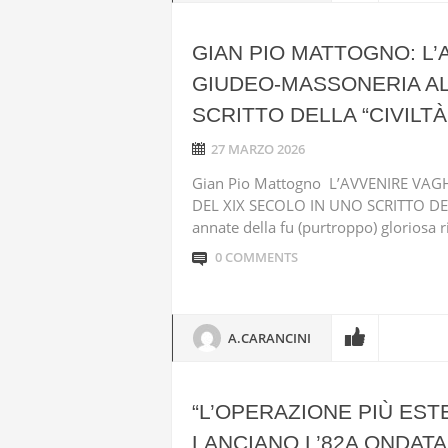
GIAN PIO MATTOGNO: L
GIUDEO-MASSONERIA ALL
SCRITTO DELLA “CIVILTÀ
27 MARZO 2026
Gian Pio Mattogno L’AVVENIRE VA
DEL XIX SECOLO IN UNO SCRITTO DEL
annate della fu (purtroppo) gloriosa riv
0 COMMENTS
A.CARANCINI
“L’OPERAZIONE PIÙ EST
LANCIANO L’82A ONDATA 