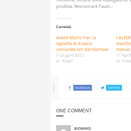
HEZBOLLAH
proibita. Revisionare l’auto…
STATI UNI
Correlati
IRAN
Arbeit Macht Frei: la
L’ALTER
vignetta di Krancic
manifes
TRUE PROM
censurata ieri dal Giornale
massacra
5 Giugno 2012
17 Apri
AVANZATI
In "Free"
In "Fre
SHARE
FACEBOOK
TWITTER
ONE COMMENT
BIOMIKO