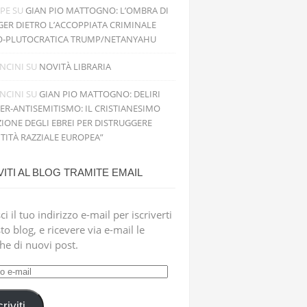
PPE
SU
GIAN PIO MATTOGNO: L’OMBRA DI
GER DIETRO L’ACCOPPIATA CRIMINALE
O-PLUTOCRATICA TRUMP/NETANYAHU
NCINI
SU
NOVITÀ LIBRARIA
NCINI
SU
GIAN PIO MATTOGNO: DELIRI
PER-ANTISEMITISMO: IL CRISTIANESIMO
IONE DEGLI EBREI PER DISTRUGGERE
NTITÀ RAZZIALE EUROPEA”
VITI AL BLOG TRAMITE EMAIL
ci il tuo indirizzo e-mail per iscriverti
to blog, e ricevere via e-mail le
che di nuovi post.
zzo
criviti