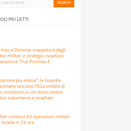
SICCIO ATTACCO
IALI, SCUOLE E CENTRI CULTURALI IN
OLI PIÙ LETTI
SRAELIANI CON MISSILI E DRONI
 Aviv a Dimona: mappatura degli
ivi militari e strategici israeliani
perazione True Promise 4
razione più estesa": le Guardie
zionarie lanciano l'82a ondata di
hi missilistici e con droni contro
tivi statunitensi e israeliani
lah conduce 63 operazioni militari
 Israele in 24 ore