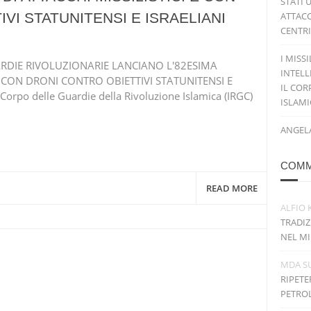
STATI 
VI STATUNITENSI E ISRAELIANI
ATTACC
CENTRI
I MISS
UARDIE RIVOLUZIONARIE LANCIANO L'82ESIMA
INTELL
E CON DRONI CONTRO OBIETTIVI STATUNITENSI E
IL COR
Corpo delle Guardie della Rivoluzione Islamica (IRGC)
ISLAM
ANGELA
COMM
READ MORE
ALFIO 
TRADIZ
NEL MI
MDA
S
RIPETE
PETRO