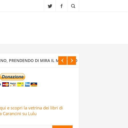
A ALLA FINE DEL XIX SECOLO IN UNO
ONDATA DI ATTACCHI MISSILISTICI E
NO, PRENDENDO DI MIRA IL MINISTERO
CI ISRAELIANI DELL’OPERAZIONE TRUE
qui e scopri la vetrina dei libri di
 Carancini su Lulu