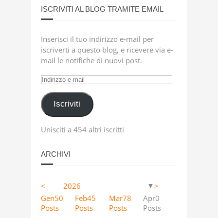
ISCRIVITI AL BLOG TRAMITE EMAIL
Inserisci il tuo indirizzo e-mail per
iscriverti a questo blog, e ricevere via e-
mail le notifiche di nuovi post.
Indirizzo
e-
mail
Iscriviti
Unisciti a 454 altri iscritti
ARCHIVI
<
2026
>
▼
Apr
Apr
Apr
Apr
Apr
Apr
Apr
Apr
Apr
Apr
Apr
Apr
Apr
Apr
Apr
Apr
Apr
Apr
12
4
5
18
11
9
13
23
2
63
10
36
41
53
46
40
25
36
Gen
50
Feb
45
Mar
78
Apr
0
Posts
Posts
Posts
Posts
Posts
Posts
Posts
Posts
Posts
Posts
Posts
Posts
Posts
Posts
Posts
Posts
Posts
Posts
Posts
Posts
Posts
Posts