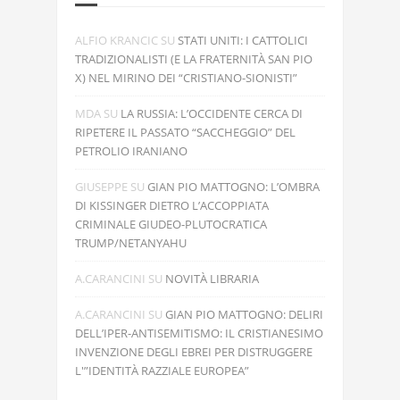
ALFIO KRANCIC
SU
STATI UNITI: I CATTOLICI
TRADIZIONALISTI (E LA FRATERNITÀ SAN PIO
X) NEL MIRINO DEI “CRISTIANO-SIONISTI”
MDA
SU
LA RUSSIA: L’OCCIDENTE CERCA DI
RIPETERE IL PASSATO “SACCHEGGIO” DEL
PETROLIO IRANIANO
GIUSEPPE
SU
GIAN PIO MATTOGNO: L’OMBRA
DI KISSINGER DIETRO L’ACCOPPIATA
CRIMINALE GIUDEO-PLUTOCRATICA
TRUMP/NETANYAHU
A.CARANCINI
SU
NOVITÀ LIBRARIA
A.CARANCINI
SU
GIAN PIO MATTOGNO: DELIRI
DELL’IPER-ANTISEMITISMO: IL CRISTIANESIMO
INVENZIONE DEGLI EBREI PER DISTRUGGERE
L'”IDENTITÀ RAZZIALE EUROPEA”