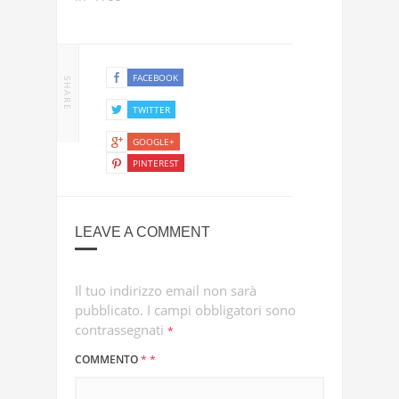
FACEBOOK
SHARE
TWITTER
GOOGLE+
PINTEREST
LEAVE A COMMENT
Il tuo indirizzo email non sarà
pubblicato.
I campi obbligatori sono
contrassegnati
*
COMMENTO
*
*