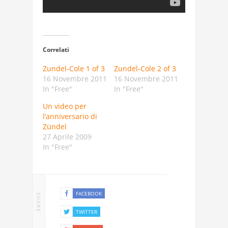
Correlati
Zundel-Cole 1 of 3
Zundel-Cole 2 of 3
16 Novembre 2011
16 Novembre 2011
In "Free"
In "Free"
Un video per
l’anniversario di
Zündel
27 Aprile 2009
In "Free"
FACEBOOK
SHARE
TWITTER