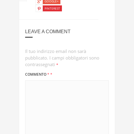
GOOGLE+
PINTEREST
LEAVE A COMMENT
Il tuo indirizzo email non sarà
pubblicato.
I campi obbligatori sono
contrassegnati
*
COMMENTO
*
*