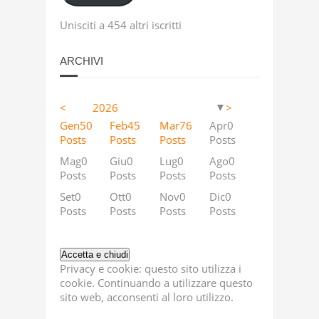
Unisciti a 454 altri iscritti
ARCHIVI
<
2026
>
▼
Apr
Apr
Apr
Apr
Apr
Apr
Apr
Apr
Apr
Apr
Apr
Apr
Apr
Apr
Apr
Apr
Apr
Apr
12
4
5
18
11
9
13
23
2
63
10
36
41
53
46
40
25
36
Gen
50
Feb
45
Mar
76
Apr
0
Posts
Posts
Posts
Posts
Posts
Posts
Posts
Posts
Posts
Posts
Posts
Posts
Posts
Posts
Posts
Posts
Posts
Posts
Posts
Posts
Posts
Posts
st
st
st
Ago
Ago
Ago
Ago
Ago
Ago
Ago
Ago
Ago
Ago
Ago
Ago
Ago
Ago
Ago
Ago
Ago
Ago
37
2
5
2
19
6
5
0
2
35
25
0
9
28
88
0
0
0
Mag
0
Giu
0
Lug
0
Ago
0
Posts
Posts
Posts
Posts
Posts
Posts
Posts
Posts
Posts
Posts
Posts
Posts
Posts
Posts
Posts
Posts
Posts
Posts
Posts
Posts
Posts
Posts
Dic
Dic
Dic
Dic
Dic
Dic
Dic
Dic
Dic
Dic
Dic
Dic
Dic
Dic
Dic
Dic
Dic
Dic
55
4
3
2
23
11
14
4
3
2
63
37
55
29
89
41
44
47
Set
0
Ott
0
Nov
0
Dic
0
Posts
Posts
Posts
Posts
Posts
Posts
Posts
Posts
Posts
Posts
Posts
Posts
Posts
Posts
Posts
Posts
Posts
Posts
Posts
Posts
Posts
Posts
Privacy e cookie: questo sito utilizza i
cookie. Continuando a utilizzare questo
sito web, acconsenti al loro utilizzo.