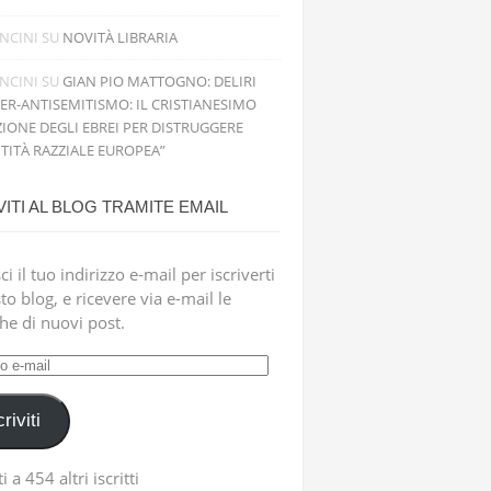
NCINI
SU
NOVITÀ LIBRARIA
NCINI
SU
GIAN PIO MATTOGNO: DELIRI
PER-ANTISEMITISMO: IL CRISTIANESIMO
IONE DEGLI EBREI PER DISTRUGGERE
NTITÀ RAZZIALE EUROPEA”
VITI AL BLOG TRAMITE EMAIL
ci il tuo indirizzo e-mail per iscriverti
to blog, e ricevere via e-mail le
che di nuovi post.
zzo
criviti
i a 454 altri iscritti