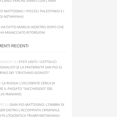
 LANO: PERCHÉ SIAMO CON L’IRAN
IO MATTOGNO: I PICCOLI PALESTINESI E I
 DI NETANYAHU
 HA FATTO MARCIA INDIETRO DOPO CHE
 HA MINACCIATO RITORSIONI
ENTI RECENTI
KRANCIC
SU
STATI UNITI: I CATTOLICI
IONALISTI (E LA FRATERNITÀ SAN PIO X)
RINO DEI “CRISTIANO-SIONISTI”
U
LA RUSSIA: L’OCCIDENTE CERCA DI
RE IL PASSATO “SACCHEGGIO” DEL
LIO IRANIANO
PPE
SU
GIAN PIO MATTOGNO: L’OMBRA DI
GER DIETRO L’ACCOPPIATA CRIMINALE
O-PLUTOCRATICA TRUMP/NETANYAHU