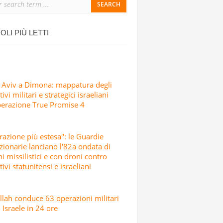
ONDATA DI ATTACCHI MISSILISTICI E
OLI PIÙ LETTI
 Aviv a Dimona: mappatura degli
ivi militari e strategici israeliani
perazione True Promise 4
razione più estesa": le Guardie
zionarie lanciano l'82a ondata di
hi missilistici e con droni contro
tivi statunitensi e israeliani
lah conduce 63 operazioni militari
 Israele in 24 ore