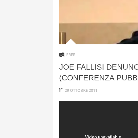
ANGELA L
“L’OPERAZ
CON DRONI
FREE
JOE FALLISI DENUNC
(CONFERENZA PUBB
29 OTTOBRE 2011