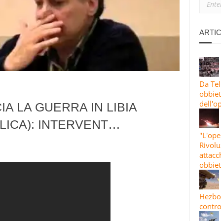
ANO: PERCHÉ SIAMO CON L’IRAN
IONE PIÙ ESTESA”: LE GUARDIE RIVOLUZIONARIE LANCIANO L’82A 
ARTIC
 CONTRO OBBIETTIVI STATUNITENSI E ISRAELIANI
Da Tel
obbiett
dell'o
IA LA GUERRA IN LIBIA
LICA): INTERVENT…
"L'ope
Rivolu
attacc
obbiet
Hezbol
contro