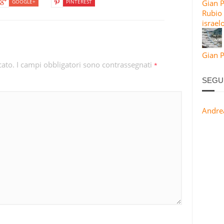
GOOGLE+
PINTEREST
Gian 
Rubio 
israel
Gian P
cato.
I campi obbligatori sono contrassegnati
*
SEGU
Andre