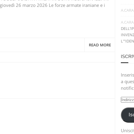
vedì 26 marzo 2026 Le forze armate iraniane e i
A.CARA
A.CARA
DELL’I
INVENZ
L'”IDE
READ MORE
ISCRI
Inseris
a ques
notifi
Indiri
e-
mail
Is
Uniscit