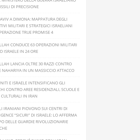
L MINISTERO DELLA GUERRA ISRAELIANO
SSILI DI PRECISIONE
 AVIV A DIMONA: MAPPATURA DEGLI
TIVI MILITARI E STRATEGICI ISRAELIANI
PERAZIONE TRUE PROMISE 4
LAH CONDUCE 63 OPERAZIONI MILITARI
 ISRAELE IN 24 ORE
LAH LANCIA OLTRE 30 RAZZI CONTRO
E NAHARIYA IN UN MASSICCIO ATTACCO
UNITI E ISRAELE INTENSIFICANO GLI
HI CONTRO AREE RESIDENZIALI, SCUOLE E
 CULTURALI IN IRAN
ILI IRANIANI PIOVONO SUI CENTRI DI
IGENCE “SICURI” DI ISRAELE: LO AFFERMA
PO DELLE GUARDIE RIVOLUZIONARIE
ICHE