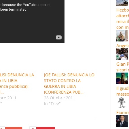
Hezbol
attacc
mira i
con mi
Angela
Gian P
sicari
LLISI DENUNCIA LA
JOE FALLISI: DENUNCIA LO
 IN LIBIA
STATO CONTRO LA
enza pubblica):
GUERRA IN LIBIA
Il giu
l…
(CONFERENZA PUB…
masso
bre 2011
28 Ottobre 2011
e"
In "Free"
Fiamma