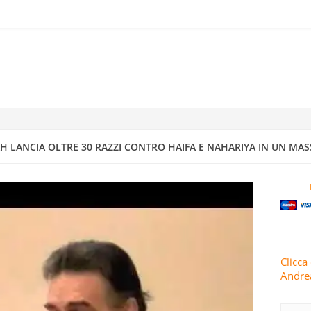
RRA ISRAELIANO CON MISSILI DI PRECISIONE
IV A DIMONA: MAPPATURA DEGLI OBBIETTIVI MILITARI E STRATEGI
4
 CONDUCE 63 OPERAZIONI MILITARI CONTRO ISRAELE IN 24 ORE
 LANCIA OLTRE 30 RAZZI CONTRO HAIFA E NAHARIYA IN UN MAS
TI E ISRAELE INTENSIFICANO GLI ATTACCHI CONTRO AREE RESIDENZ
 IRANIANI PIOVONO SUI CENTRI DI INTELLIGENCE “SICURI” DI ISRA
Clicca 
Andrea
RIVOLUZIONARIE ISLAMICHE