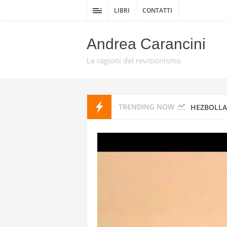
DELLA GUE
LIBRI
CONTATTI
DA TEL AV
Andrea Carancini
PROMISE 
Le ragioni del revisionismo
HEZBOLLAH
TRENDING NOW
HEZBOLLAH
STATI UNI
IRAN
I MISSILI
GUARDIE 