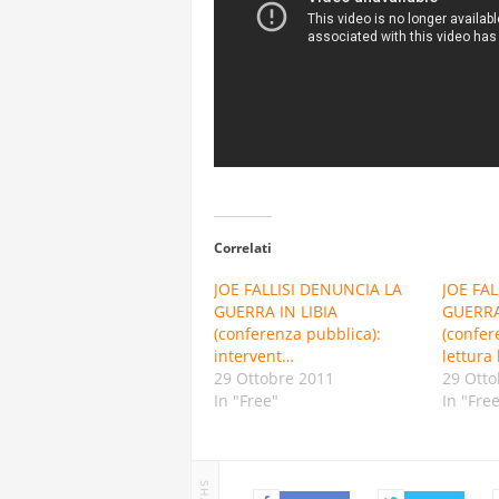
Correlati
JOE FALLISI DENUNCIA LA
JOE FA
GUERRA IN LIBIA
GUERRA
(conferenza pubblica):
(confer
intervent…
lettura 
29 Ottobre 2011
29 Otto
In "Free"
In "Fre