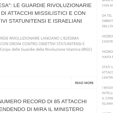
MIRA I
ESA”: LE GUARDIE RIVOLUZIONARIE
CON MI
DI ATTACCHI MISSILISTICI E CON
DA TEL
VI STATUNITENSI E ISRAELIANI
OBBIET
DELL’O
HEZBOL
UARDIE RIVOLUZIONARIE LANCIANO L'82ESIMA
CONTRO
E CON DRONI CONTRO OBIETTIVI STATUNITENSI E
Corpo delle Guardie della Rivoluzione Islamica (IRGC)
HEZBOL
HAIFA 
STATI 
ATTACC
CENTRI
READ MORE
I MISS
INTELL
IL COR
NUMERO RECORD DI 85 ATTACCHI
ISLAM
ENDENDO DI MIRA IL MINISTERO