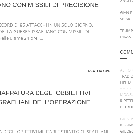
ANGELA
NO CON MISSILI DI PRECISIONE
GIAN P
SICARI
ORD DI 85 ATTACCHI IN UN SOLO GIORNO,
TRUMP
DELLA GUERRA ISRAELIANO CON MISSILI DI
L’IRAN
le ultime 24 ore, ...
COMM
ALFIO 
READ MORE
TRADIZ
NEL MI
 MAPPATURA DEGLI OBBIETTIVI
MDA
S
RIPETE
 ISRAELIANI DELL’OPERAZIONE
PETRO
GIUSE
KISSIN
EGLI OBIETTIVI MILITARI E STRATEGICI ISRAELIANI
GIUDE