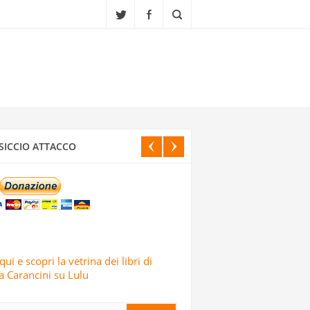
CI ISRAELIANI DELL’OPERAZIONE TRUE
SICCIO ATTACCO
IALI, SCUOLE E CENTRI CULTURALI IN
ELE: LO AFFERMA IL CORPO DELLE
qui e scopri la vetrina dei libri di
 Carancini su Lulu