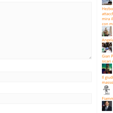
Hezbol
attacc
mira i
con mi
Angela
Gian P
sicari
Il giu
masso
Fiamma