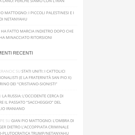
 LANO: PERCHÉ SIAMO CON L’IRAN
IO MATTOGNO: I PICCOLI PALESTINESI E I
 DI NETANYAHU
 HA FATTO MARCIA INDIETRO DOPO CHE
 HA MINACCIATO RITORSIONI
ENTI RECENTI
KRANCIC
SU
STATI UNITI: I CATTOLICI
IONALISTI (E LA FRATERNITÀ SAN PIO X)
RINO DEI “CRISTIANO-SIONISTI”
U
LA RUSSIA: L’OCCIDENTE CERCA DI
RE IL PASSATO “SACCHEGGIO” DEL
LIO IRANIANO
PPE
SU
GIAN PIO MATTOGNO: L’OMBRA DI
GER DIETRO L’ACCOPPIATA CRIMINALE
O-PLUTOCRATICA TRUMP/NETANYAHU