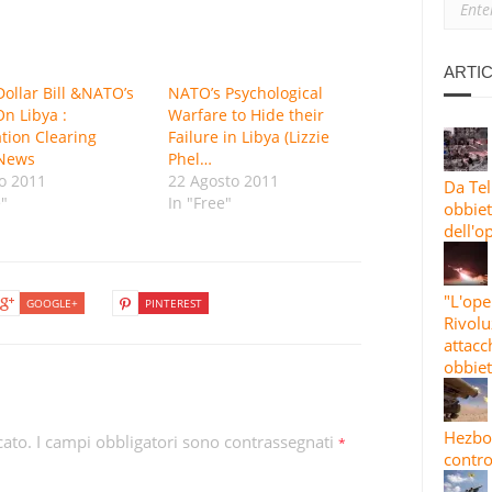
ANO: PERCHÉ SIAMO CON L’IRAN
IONE PIÙ ESTESA”: LE GUARDIE RIVOLUZIONARIE LANCIANO L’82A 
ARTIC
Dollar Bill &NATO’s
NATO’s Psychological
On Libya :
Warfare to Hide their
 CONTRO OBBIETTIVI STATUNITENSI E ISRAELIANI
tion Clearing
Failure in Libya (Lizzie
News
Phel…
o 2011
22 Agosto 2011
Da Tel
e"
In "Free"
obbiett
dell'o
"L'ope
GOOGLE+
PINTEREST
Rivolu
attacc
obbiet
Hezbol
cato.
I campi obbligatori sono contrassegnati
*
contro