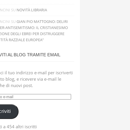
NCINI
SU
NOVITÀ LIBRARIA
NCINI
SU
GIAN PIO MATTOGNO: DELIRI
PER-ANTISEMITISMO: IL CRISTIANESIMO
IONE DEGLI EBREI PER DISTRUGGERE
NTITÀ RAZZIALE EUROPEA”
VITI AL BLOG TRAMITE EMAIL
ci il tuo indirizzo e-mail per iscriverti
to blog, e ricevere via e-mail le
che di nuovi post.
zzo
criviti
i a 454 altri iscritti