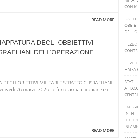
MIRA I
CON MI
DA TEL
READ MORE
OBBIET
DELL’O
 MAPPATURA DEGLI OBBIETTIVI
HEZBOL
CONTRO
 ISRAELIANI DELL’OPERAZIONE
HEZBOL
HAIFA 
STATI 
EGLI OBIETTIVI MILITARI E STRATEGICI ISRAELIANI
ATTACC
vedì 26 marzo 2026 Le forze armate iraniane e i
CENTRI
I MISS
INTELL
IL COR
ISLAM
READ MORE