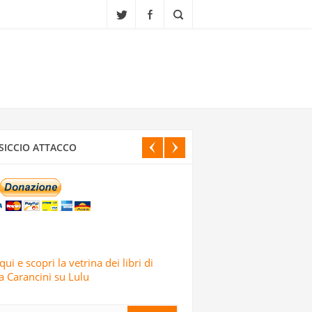
CI ISRAELIANI DELL’OPERAZIONE TRUE
SICCIO ATTACCO
IALI, SCUOLE E CENTRI CULTURALI IN
ELE: LO AFFERMA IL CORPO DELLE
qui e scopri la vetrina dei libri di
 Carancini su Lulu