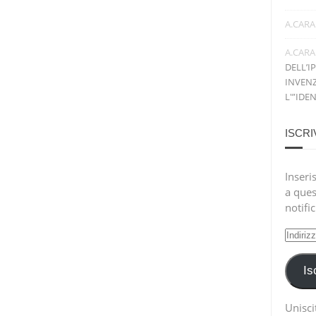
A.CARA
A.CARA
DELL’I
INVENZ
L'”IDE
ISCRI
Inseris
a ques
notifi
Indiri
e-
mail
Is
Uniscit