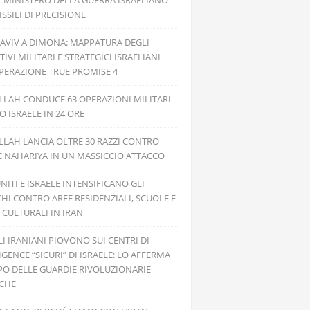
L MINISTERO DELLA GUERRA ISRAELIANO
SSILI DI PRECISIONE
 AVIV A DIMONA: MAPPATURA DEGLI
TIVI MILITARI E STRATEGICI ISRAELIANI
PERAZIONE TRUE PROMISE 4
LAH CONDUCE 63 OPERAZIONI MILITARI
 ISRAELE IN 24 ORE
LAH LANCIA OLTRE 30 RAZZI CONTRO
E NAHARIYA IN UN MASSICCIO ATTACCO
UNITI E ISRAELE INTENSIFICANO GLI
HI CONTRO AREE RESIDENZIALI, SCUOLE E
 CULTURALI IN IRAN
ILI IRANIANI PIOVONO SUI CENTRI DI
IGENCE “SICURI” DI ISRAELE: LO AFFERMA
PO DELLE GUARDIE RIVOLUZIONARIE
ICHE