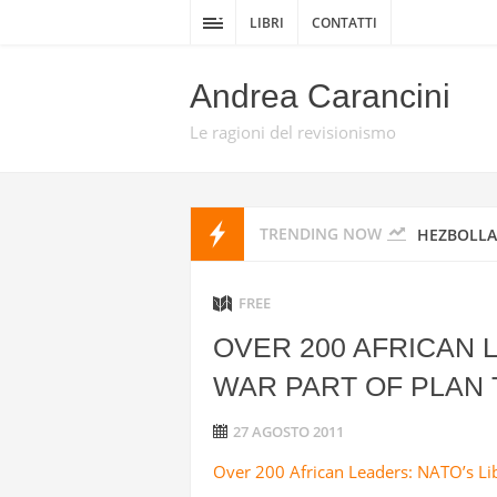
DELLA GUE
LIBRI
CONTATTI
DA TEL AV
Andrea Carancini
PROMISE 
Le ragioni del revisionismo
HEZBOLLAH
TRENDING NOW
HEZBOLLAH
STATI UNI
FREE
OVER 200 AFRICAN 
IRAN
WAR PART OF PLAN
I MISSILI
27 AGOSTO 2011
GUARDIE 
Over 200 African Leaders: NATO’s Li