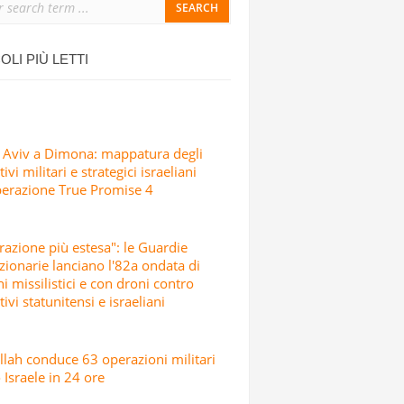
ONDATA DI ATTACCHI MISSILISTICI E
OLI PIÙ LETTI
 Aviv a Dimona: mappatura degli
ivi militari e strategici israeliani
perazione True Promise 4
razione più estesa": le Guardie
zionarie lanciano l'82a ondata di
hi missilistici e con droni contro
tivi statunitensi e israeliani
lah conduce 63 operazioni militari
 Israele in 24 ore