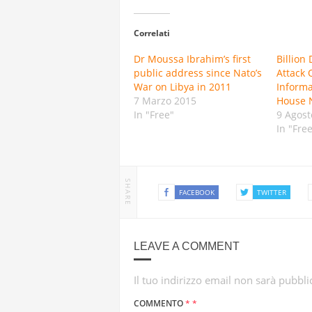
ANGELA L
Correlati
“L’OPERAZ
Dr Moussa Ibrahim’s first
Billion 
public address since Nato’s
Attack 
CON DRONI
War on Libya in 2011
Informa
7 Marzo 2015
House 
In "Free"
9 Agost
In "Fre
SHARE
FACEBOOK
TWITTER
LEAVE A COMMENT
Il tuo indirizzo email non sarà pubbli
COMMENTO
*
*