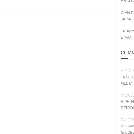
ANGELA
GIAN P
SICARI
TRUMP
L’IRAN
COMM
ALFIO 
TRADIZ
NEL MI
MDA
S
RIPETE
PETRO
GIUSE
KISSIN
GIUDE