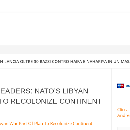
RRA ISRAELIANO CON MISSILI DI PRECISIONE
IV A DIMONA: MAPPATURA DEGLI OBBIETTIVI MILITARI E STRATEGI
4
 CONDUCE 63 OPERAZIONI MILITARI CONTRO ISRAELE IN 24 ORE
 LANCIA OLTRE 30 RAZZI CONTRO HAIFA E NAHARIYA IN UN MAS
TI E ISRAELE INTENSIFICANO GLI ATTACCHI CONTRO AREE RESIDENZ
LEADERS: NATO’S LIBYAN
 TO RECOLONIZE CONTINENT
 IRANIANI PIOVONO SUI CENTRI DI INTELLIGENCE “SICURI” DI ISRA
Clicca 
Andrea
RIVOLUZIONARIE ISLAMICHE
byan War Part Of Plan To Recolonize Continent