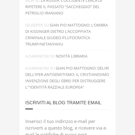
MDA
SU
LA RUSSIA: L’OCCIDENTE CERCA DI
RIPETERE IL PASSATO “SACCHEGGIO” DEL
PETROLIO IRANIANO
GIUSEPPE
SU
GIAN PIO MATTOGNO: L’OMBRA
DI KISSINGER DIETRO L’ACCOPPIATA
CRIMINALE GIUDEO-PLUTOCRATICA
TRUMP/NETANYAHU
A.CARANCINI
SU
NOVITÀ LIBRARIA
A.CARANCINI
SU
GIAN PIO MATTOGNO: DELIRI
DELL’IPER-ANTISEMITISMO: IL CRISTIANESIMO
INVENZIONE DEGLI EBREI PER DISTRUGGERE
L'”IDENTITÀ RAZZIALE EUROPEA”
ISCRIVITI AL BLOG TRAMITE EMAIL
Inserisci il tuo indirizzo e-mail per
iscriverti a questo blog, e ricevere via e-
mail le notifiche di nuovi post.