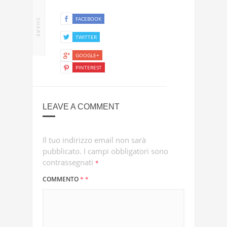
FACEBOOK
SHARE
TWITTER
GOOGLE+
PINTEREST
LEAVE A COMMENT
Il tuo indirizzo email non sarà
pubblicato.
I campi obbligatori sono
contrassegnati
*
COMMENTO
*
*