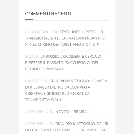
COMMENTI RECENTI
ALFIO KRANCIC
SU
STATI UNITI: I CATTOLICI
TRADIZIONALISTI (E LA FRATERNITÀ SAN PIO
X) NEL MIRINO DEI “CRISTIANO-SIONISTI”
MDA
SU
LA RUSSIA: L’OCCIDENTE CERCA DI
RIPETERE IL PASSATO “SACCHEGGIO” DEL
PETROLIO IRANIANO
GIUSEPPE
SU
GIAN PIO MATTOGNO: L’OMBRA
DI KISSINGER DIETRO L’ACCOPPIATA
CRIMINALE GIUDEO-PLUTOCRATICA
TRUMP/NETANYAHU
A.CARANCINI
SU
NOVITÀ LIBRARIA
A.CARANCINI
SU
GIAN PIO MATTOGNO: DELIRI
DELL’IPER-ANTISEMITISMO: IL CRISTIANESIMO