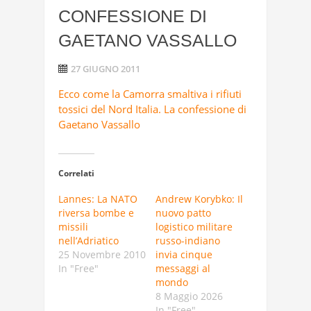
CONFESSIONE DI
GAETANO VASSALLO
27 GIUGNO 2011
Ecco come la Camorra smaltiva i rifiuti
tossici del Nord Italia. La confessione di
Gaetano Vassallo
Correlati
Lannes: La NATO
Andrew Korybko: Il
riversa bombe e
nuovo patto
missili
logistico militare
nell’Adriatico
russo-indiano
25 Novembre 2010
invia cinque
In "Free"
messaggi al
mondo
8 Maggio 2026
In "Free"