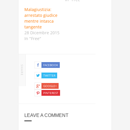
Malagiustizia:
arrestato giudice
mentre intasca
tangente
28 Dicembre 2015
In "Free"
FACEBOOK
SHARE
TWITTER
GOOGLE+
PINTEREST
LEAVE A COMMENT