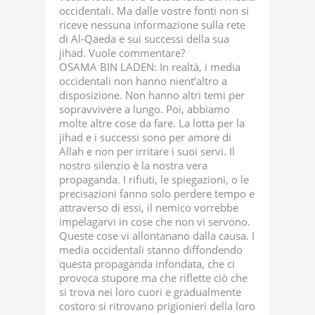
occidentali. Ma dalle vostre fonti non si
riceve nessuna informazione sulla rete
di Al-Qaeda e sui successi della sua
jihad. Vuole commentare?
OSAMA BIN LADEN: In realtà, i media
occidentali non hanno nient’altro a
disposizione. Non hanno altri temi per
sopravvivere a lungo. Poi, abbiamo
molte altre cose da fare. La lotta per la
jihad e i successi sono per amore di
Allah e non per irritare i suoi servi. Il
nostro silenzio è la nostra vera
propaganda. I rifiuti, le spiegazioni, o le
precisazioni fanno solo perdere tempo e
attraverso di essi, il nemico vorrebbe
impelagarvi in cose che non vi servono.
Queste cose vi allontanano dalla causa. I
media occidentali stanno diffondendo
questa propaganda infondata, che ci
provoca stupore ma che riflette ciò che
si trova nei loro cuori e gradualmente
costoro si ritrovano prigionieri della loro