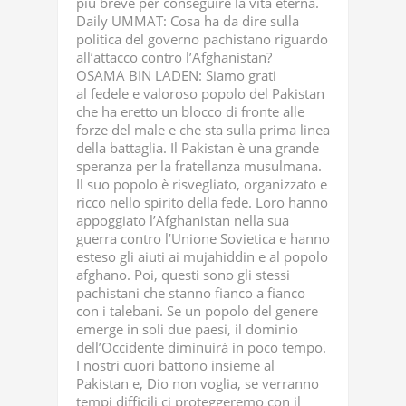
più breve per conseguire la vita eterna.
Daily UMMAT: Cosa ha da dire sulla
politica del governo pachistano riguardo
all’attacco contro l’Afghanistan?
OSAMA BIN LADEN: Siamo grati
al fedele e valoroso popolo del Pakistan
che ha eretto un blocco di fronte alle
forze del male e che sta sulla prima linea
della battaglia. Il Pakistan è una grande
speranza per la fratellanza musulmana.
Il suo popolo è risvegliato, organizzato e
ricco nello spirito della fede. Loro hanno
appoggiato l’Afghanistan nella sua
guerra contro l’Unione Sovietica e hanno
esteso gli aiuti ai mujahiddin e al popolo
afghano. Poi, questi sono gli stessi
pachistani che stanno fianco a fianco
con i talebani. Se un popolo del genere
emerge in soli due paesi, il dominio
dell’Occidente diminuirà in poco tempo.
I nostri cuori battono insieme al
Pakistan e, Dio non voglia, se verranno
tempi difficili ci proteggeremo con il