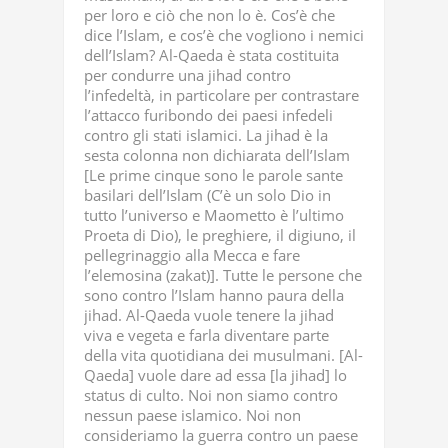
per loro e ciò che non lo è. Cos’è che
dice l’Islam, e cos’è che vogliono i nemici
dell’Islam? Al-Qaeda è stata costituita
per condurre una jihad contro
l’infedeltà, in particolare per contrastare
l’attacco furibondo dei paesi infedeli
contro gli stati islamici. La jihad è la
sesta colonna non dichiarata dell’Islam
[Le prime cinque sono le parole sante
basilari dell’Islam (C’è un solo Dio in
tutto l’universo e Maometto è l’ultimo
Proeta di Dio), le preghiere, il digiuno, il
pellegrinaggio alla Mecca e fare
l’elemosina (zakat)]. Tutte le persone che
sono contro l’Islam hanno paura della
jihad. Al-Qaeda vuole tenere la jihad
viva e vegeta e farla diventare parte
della vita quotidiana dei musulmani. [Al-
Qaeda] vuole dare ad essa [la jihad] lo
status di culto. Noi non siamo contro
nessun paese islamico. Noi non
consideriamo la guerra contro un paese