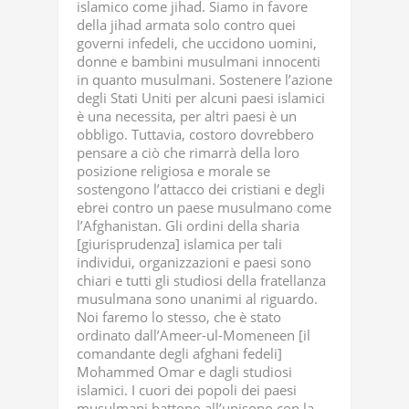
islamico come jihad. Siamo in favore
della jihad armata solo contro quei
governi infedeli, che uccidono uomini,
donne e bambini musulmani innocenti
in quanto musulmani. Sostenere l’azione
degli Stati Uniti per alcuni paesi islamici
è una necessita, per altri paesi è un
obbligo. Tuttavia, costoro dovrebbero
pensare a ciò che rimarrà della loro
posizione religiosa e morale se
sostengono l’attacco dei cristiani e degli
ebrei contro un paese musulmano come
l’Afghanistan. Gli ordini della sharia
[giurisprudenza] islamica per tali
individui, organizzazioni e paesi sono
chiari e tutti gli studiosi della fratellanza
musulmana sono unanimi al riguardo.
Noi faremo lo stesso, che è stato
ordinato dall’Ameer-ul-Momeneen [il
comandante degli afghani fedeli]
Mohammed Omar e dagli studiosi
islamici. I cuori dei popoli dei paesi
musulmani battono all’unisono con la