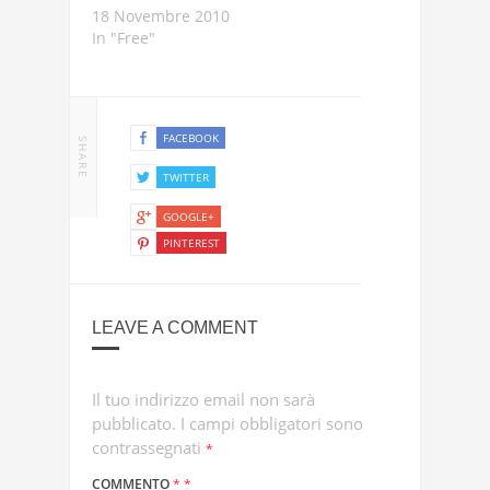
18 Novembre 2010
In "Free"
FACEBOOK
SHARE
TWITTER
GOOGLE+
PINTEREST
LEAVE A COMMENT
Il tuo indirizzo email non sarà
pubblicato.
I campi obbligatori sono
contrassegnati
*
COMMENTO
*
*