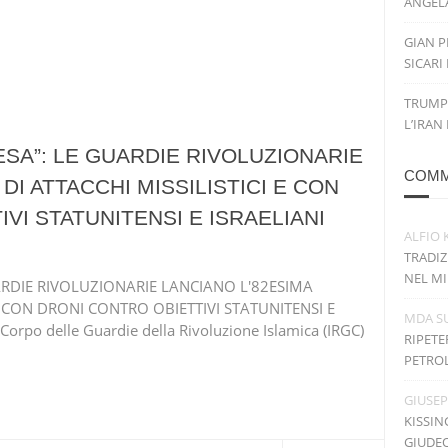
ANGELA
GIAN P
SICARI
TRUMP
L’IRAN
ESA”: LE GUARDIE RIVOLUZIONARIE
COMM
DI ATTACCHI MISSILISTICI E CON
VI STATUNITENSI E ISRAELIANI
ALFIO 
TRADIZ
NEL MI
UARDIE RIVOLUZIONARIE LANCIANO L'82ESIMA
E CON DRONI CONTRO OBIETTIVI STATUNITENSI E
MDA
S
Corpo delle Guardie della Rivoluzione Islamica (IRGC)
RIPETE
PETRO
GIUSE
KISSIN
GIUDE