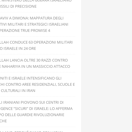
L MINISTERO DELLA GUERRA ISRAELIANO
SSILI DI PRECISIONE
 AVIV A DIMONA: MAPPATURA DEGLI
TIVI MILITARI E STRATEGICI ISRAELIANI
PERAZIONE TRUE PROMISE 4
LAH CONDUCE 63 OPERAZIONI MILITARI
 ISRAELE IN 24 ORE
LAH LANCIA OLTRE 30 RAZZI CONTRO
E NAHARIYA IN UN MASSICCIO ATTACCO
UNITI E ISRAELE INTENSIFICANO GLI
HI CONTRO AREE RESIDENZIALI, SCUOLE E
 CULTURALI IN IRAN
ILI IRANIANI PIOVONO SUI CENTRI DI
IGENCE “SICURI” DI ISRAELE: LO AFFERMA
PO DELLE GUARDIE RIVOLUZIONARIE
ICHE