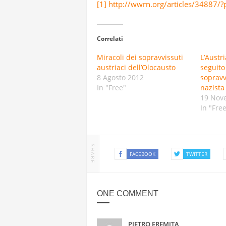
[1]
http://wwrn.org/articles/34887/?
Correlati
Miracoli dei sopravvissuti
L’Austr
austriaci dell’Olocausto
seguito
8 Agosto 2012
sopravv
In "Free"
nazista
19 Nov
In "Fre
SHARE
FACEBOOK
TWITTER
ONE COMMENT
PIETRO EREMITA