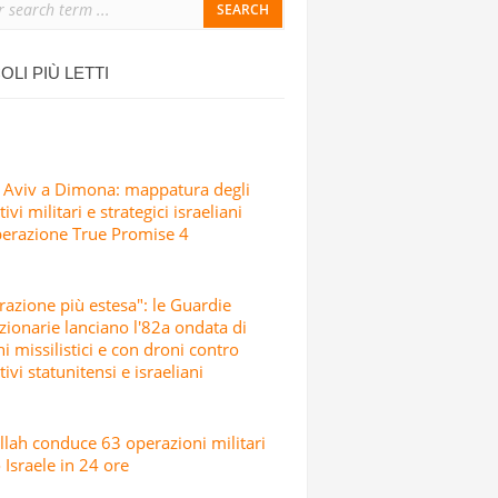
ONDATA DI ATTACCHI MISSILISTICI E
OLI PIÙ LETTI
 Aviv a Dimona: mappatura degli
ivi militari e strategici israeliani
perazione True Promise 4
razione più estesa": le Guardie
zionarie lanciano l'82a ondata di
hi missilistici e con droni contro
tivi statunitensi e israeliani
lah conduce 63 operazioni militari
 Israele in 24 ore