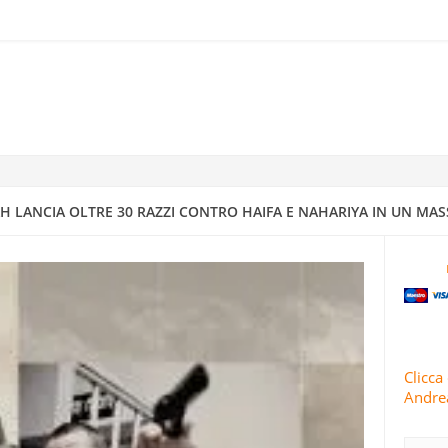
RRA ISRAELIANO CON MISSILI DI PRECISIONE
IV A DIMONA: MAPPATURA DEGLI OBBIETTIVI MILITARI E STRATEGI
4
 CONDUCE 63 OPERAZIONI MILITARI CONTRO ISRAELE IN 24 ORE
 LANCIA OLTRE 30 RAZZI CONTRO HAIFA E NAHARIYA IN UN MAS
TI E ISRAELE INTENSIFICANO GLI ATTACCHI CONTRO AREE RESIDENZ
 IRANIANI PIOVONO SUI CENTRI DI INTELLIGENCE “SICURI” DI ISRA
Clicca 
Andrea
RIVOLUZIONARIE ISLAMICHE