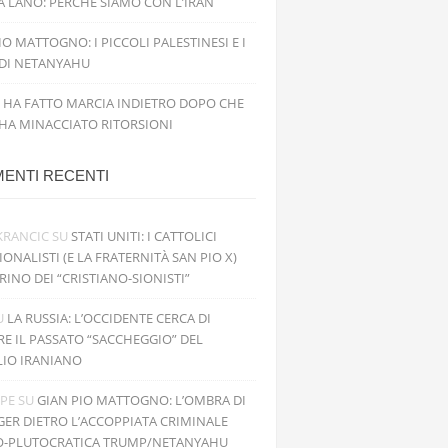
 LANO: PERCHÉ SIAMO CON L’IRAN
IO MATTOGNO: I PICCOLI PALESTINESI E I
 DI NETANYAHU
 HA FATTO MARCIA INDIETRO DOPO CHE
 HA MINACCIATO RITORSIONI
ENTI RECENTI
KRANCIC
SU
STATI UNITI: I CATTOLICI
IONALISTI (E LA FRATERNITÀ SAN PIO X)
RINO DEI “CRISTIANO-SIONISTI”
U
LA RUSSIA: L’OCCIDENTE CERCA DI
RE IL PASSATO “SACCHEGGIO” DEL
LIO IRANIANO
PPE
SU
GIAN PIO MATTOGNO: L’OMBRA DI
GER DIETRO L’ACCOPPIATA CRIMINALE
O-PLUTOCRATICA TRUMP/NETANYAHU