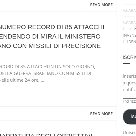
READ MORE
A.CARA
A.CARA
NUMERO RECORD DI 85 ATTACCHI
DELL’I
INVENZ
ENDENDO DI MIRA IL MINISTERO
L'”IDE
NO CON MISSILI DI PRECISIONE
ISCRI
ORD DI 85 ATTACCHI IN UN SOLO GIORNO,
DELLA GUERRA ISRAELIANO CON MISSILI DI
Inseris
le ultime 24 ore, ...
a ques
notifi
Indiri
e-
READ MORE
mail
Is
Uniscit
 MAPPATURA DEGLI OBBIETTIVI