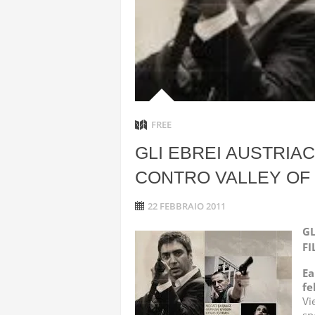
ANGELA L
“L’OPERAZ
CON DRONI
FREE
GLI EBREI AUSTRIA
CONTRO VALLEY OF 
22 FEBBRAIO 2011
GL
FI
Ea
fe
Vi