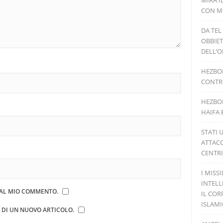
MIRA I
CON MI
DA TEL
OBBIET
DELL’O
HEZBOL
CONTRO
HEZBOL
HAIFA 
STATI 
ATTACC
CENTRI
I MISS
INTELL
E AL MIO COMMENTO.
IL COR
ISLAM
E DI UN NUOVO ARTICOLO.