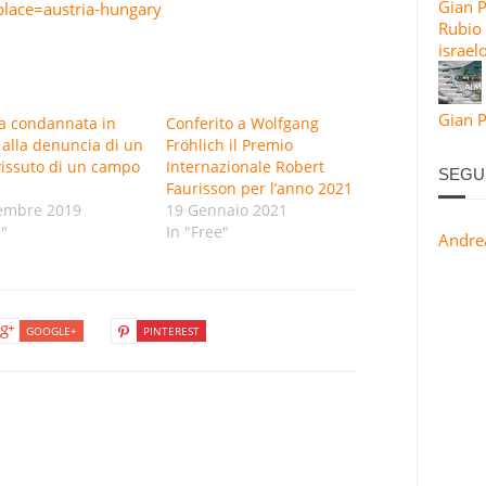
Gian 
place=austria-hungary
Rubio 
israel
Gian P
ia condannata in
Conferito a Wolfgang
 alla denuncia di un
Fröhlich il Premio
issuto di un campo
Internazionale Robert
SEGU
Faurisson per l’anno 2021
embre 2019
19 Gennaio 2021
e"
In "Free"
Andre
GOOGLE+
PINTEREST