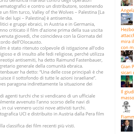
orto denuncia martedì contro degli operatori
nematografici e contro un distributore, sostenendo
Angela
e un film turco, Valley of the Wolves – Palestina [La
lle dei lupi – Palestina] è antisemita.
litici e gruppi ebraici, in Austria e in Germania,
Hezbol
nno criticato il film d’azione prima della sua uscita
attacc
venuta giovedì, che coincideva con la Giornata del
mira i
cordo dell’Olocausto.
con mi
 film è stato ritenuto colpevole di istigazione all’odio
ligioso e di insulto alle fedi religiose, perché utilizza
ereotipi antisemiti, ha detto Raimund Fastenbauer,
gretario generale della comunità ebraica.
Gian P
tenbauer ha detto: “Una delle cose principali è che
sicari
sce il sottofondo di tutte le azioni israeliane”.
ves paragona indirettamente la situazione dei
Il giu
di agenti turchi che si vendicano di un ufficiale
masso
almente avvenuto l’anno scorso delle navi di
 in cui vennero uccisi nove attivisti turchi.
tografica UCI e distribuito in Austria dalla Pera film
Fiamma
a classifica dei film recenti più visti.