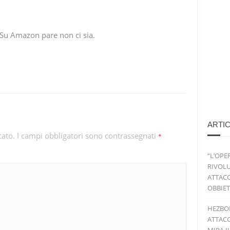
Su Amazon pare non ci sia.
ARTIC
cato.
I campi obbligatori sono contrassegnati
*
“L’OPE
RIVOLU
ATTACC
OBBIET
HEZBO
ATTACC