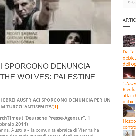
ANO: PERCHÉ SIAMO CON L’IRAN
IONE PIÙ ESTESA”: LE GUARDIE RIVOLUZIONARIE LANCIANO L’82A 
ARTIC
 CONTRO OBBIETTIVI STATUNITENSI E ISRAELIANI
Da Tel
obbiett
dell'o
CI SPORGONO DENUNCIA
THE WOLVES: PALESTINE
"L'ope
Rivolu
attacc
I EBREI AUSTRIACI SPORGONO DENUNCIA PER UN
obbiet
LM TURCO ‘ANTISEMITA’
[1]
rthTimes (“Deutsche Presse-Agentur”, 1
Hezbol
bbraio 2011)
contro
enna, Austria – la comunità ebraica di Vienna ha