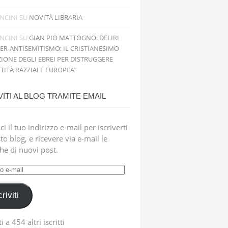
NCINI
SU
NOVITÀ LIBRARIA
NCINI
SU
GIAN PIO MATTOGNO: DELIRI
PER-ANTISEMITISMO: IL CRISTIANESIMO
IONE DEGLI EBREI PER DISTRUGGERE
NTITÀ RAZZIALE EUROPEA”
VITI AL BLOG TRAMITE EMAIL
ci il tuo indirizzo e-mail per iscriverti
to blog, e ricevere via e-mail le
che di nuovi post.
zzo
criviti
i a 454 altri iscritti