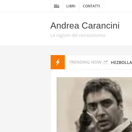
DELLA GUE
LIBRI
CONTATTI
DA TEL AV
Andrea Carancini
PROMISE 
Le ragioni del revisionismo
HEZBOLLAH
TRENDING NOW
HEZBOLLAH
STATI UNI
IRAN
I MISSILI
GUARDIE 