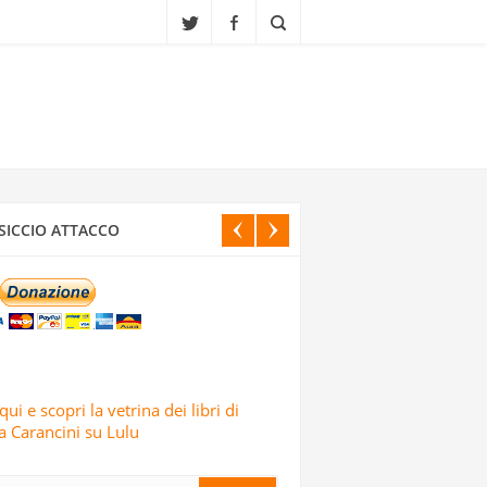
CI ISRAELIANI DELL’OPERAZIONE TRUE
SICCIO ATTACCO
IALI, SCUOLE E CENTRI CULTURALI IN
ELE: LO AFFERMA IL CORPO DELLE
qui e scopri la vetrina dei libri di
 Carancini su Lulu