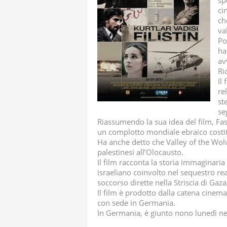
sp
ci
ch
va
Po
ha
av
Ri
Il
re
st
se
Riassumendo la sua idea del film, Fas
un complotto mondiale ebraico costitui
Ha anche detto che Valley of the Wol
palestinesi all’Olocausto.
Il film racconta la storia immaginaria 
israeliano coinvolto nel sequestro re
soccorso dirette nella Striscia di Gaza,
Il film è prodotto dalla catena cinema
con sede in Germania.
In Germania, è giunto nono lunedì nell