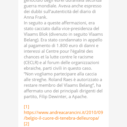
genocidio degli ebrei durantela seconda
guerra mondiale. Aveva anche espresso
dei dubbi sull’autenticità del diario di
Anna Frank.
In seguito a queste affermazioni, era
stato cacciato dalla vice-presidenza del
Vlaams Blok (divenuto in seguito Vlaams
Belang). Era stato condannato in appello
al pagamento di 1.800 euro di danni e
interessi al Centre pour l’égalité des
chances et la lutte contre le racisme
(CECLR) e al forum delle organizzazioni
ebraiche, parti civili in questo caso.
“Non vogliamo partecipare alla caccia
alle streghe. Roland Raes è autorizzato a
restare membro del Vlaams Belang”, ha
affermato uno dei principali dirigenti del
partito, Filip Dewinter, a Apache.
[1]
https://www.andreacarancini.it/2010/09
/belgio-il-cuore-di-tenebra-delleuropa/
[2]