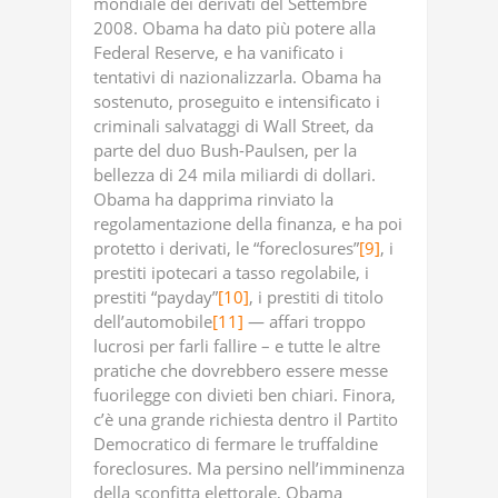
mondiale dei derivati del Settembre
2008. Obama ha dato più potere alla
Federal Reserve, e ha vanificato i
tentativi di nazionalizzarla. Obama ha
sostenuto, proseguito e intensificato i
criminali salvataggi di Wall Street, da
parte del duo Bush-Paulsen, per la
bellezza di 24 mila miliardi di dollari.
Obama ha dapprima rinviato la
regolamentazione della finanza, e ha poi
protetto i derivati, le “foreclosures”
[9]
, i
prestiti ipotecari a tasso regolabile, i
prestiti “payday”
[10]
, i prestiti di titolo
dell’automobile
[11]
— affari troppo
lucrosi per farli fallire – e tutte le altre
pratiche che dovrebbero essere messe
fuorilegge con divieti ben chiari. Finora,
c’è una grande richiesta dentro il Partito
Democratico di fermare le truffaldine
foreclosures. Ma persino nell’imminenza
della sconfitta elettorale, Obama