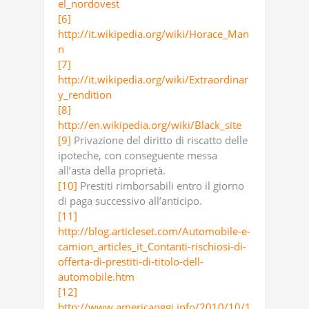
el_nordovest
[6]
http://it.wikipedia.org/wiki/Horace_Man
n
[7]
http://it.wikipedia.org/wiki/Extraordinar
y_rendition
[8]
http://en.wikipedia.org/wiki/Black_site
[9]
Privazione del diritto di riscatto delle
ipoteche, con conseguente messa
all’asta della proprietà.
[10]
Prestiti rimborsabili entro il giorno
di paga successivo all’anticipo.
[11]
http://blog.articleset.com/Automobile-e-
camion_articles_it_Contanti-rischiosi-di-
offerta-di-prestiti-di-titolo-dell-
automobile.htm
[12]
http://www.americaoggi.info/2010/10/1