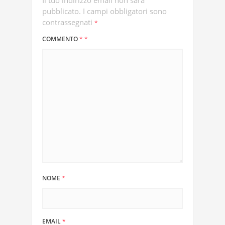
Il tuo indirizzo email non sarà
pubblicato.
I campi obbligatori sono
contrassegnati
*
COMMENTO
*
*
NOME
*
EMAIL
*