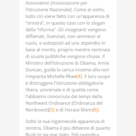
Association [Associazione per
l’Istruzione Nazionale]. Come al solito,
tutto ciò viene fatto con un’apparenza di
“sinistra”, in questo caso con lo slogan
della “riforma”. Gli insegnanti vengono
diffamati, licenziati, non ammessi al
ruolo, e sottoposti ad uno stipendio in
base al merito, proprio mentre centinaia
di scuole pubbliche vengono chiuse. Il
Ministro dell’Istruzione di Obama, Arnie
Duncan, guida la carica insieme alla non
rimpianta Michelle Rhee
[4]
. Il loro scopo
è distruggere l’istruzione obbligatoria
libera, universale e di qualità come
l’abbiamo conosciuta dai tempi della
Northwest Ordinance [Ordinanza del
Nordovest]
[5]
e di Horace Mann
[6]
.
Sotto la sua ingannevole apparenza di
sinistra, Obama è più dittatore di quanto
Bush lo sia mai stato. Egli rivendica