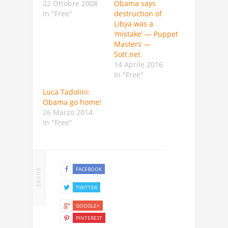
22 Ottobre 2008
Obama says
In "Free"
destruction of
Libya was a
‘mistake’ — Puppet
Masters —
Sott.net
14 Aprile 2016
In "Free"
Luca Tadolini:
Obama go home!
26 Marzo 2014
In "Free"
FACEBOOK
SHARE
TWITTER
GOOGLE+
PINTEREST