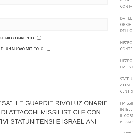
MIRA I
CON MI
DA TEL
OBBIET
DELL’O
E AL MIO COMMENTO.
HEZBOL
CONTRO
E DI UN NUOVO ARTICOLO.
HEZBOL
HAIFA 
STATI 
ATTACC
CENTRI
ESA”: LE GUARDIE RIVOLUZIONARIE
I MISS
INTELL
DI ATTACCHI MISSILISTICI E CON
IL COR
VI STATUNITENSI E ISRAELIANI
ISLAM