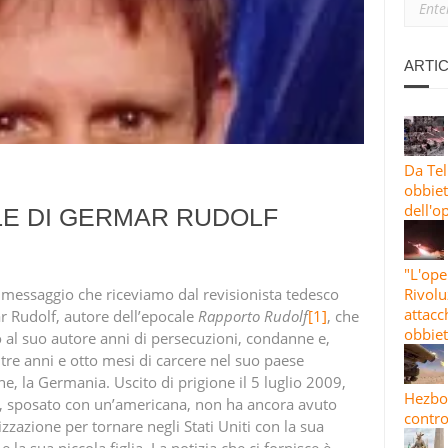
ANO: PERCHÉ SIAMO CON L’IRAN
IONE PIÙ ESTESA”: LE GUARDIE RIVOLUZIONARIE LANCIANO L’82A 
ARTIC
 CONTRO OBBIETTIVI STATUNITENSI E ISRAELIANI
Da Tel
obbiett
dell'o
ALE DI GERMAR RUDOLF
"L'ope
l messaggio che riceviamo dal revisionista tedesco
Rivolu
attacc
 Rudolf, autore dell’epocale
Rapporto
Rudolf
[1]
, che
obbiet
o al suo autore anni di persecuzioni, condanne e,
, tre anni e otto mesi di carcere nel suo paese
ne, la Germania. Uscito di prigione il 5 luglio 2009,
Hezbol
, sposato con un’americana, non ha ancora avuto
contro
izzazione per tornare negli Stati Uniti con la sua