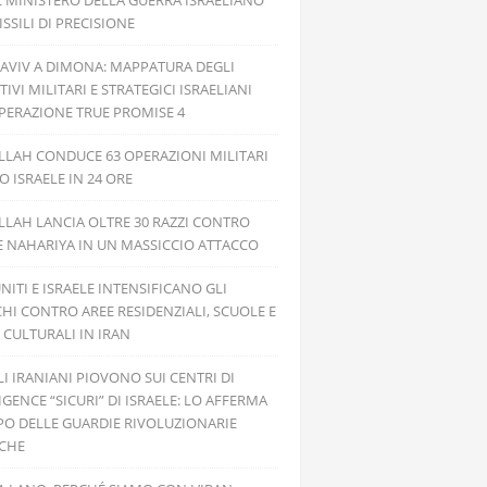
L MINISTERO DELLA GUERRA ISRAELIANO
SSILI DI PRECISIONE
 AVIV A DIMONA: MAPPATURA DEGLI
TIVI MILITARI E STRATEGICI ISRAELIANI
PERAZIONE TRUE PROMISE 4
LAH CONDUCE 63 OPERAZIONI MILITARI
 ISRAELE IN 24 ORE
LAH LANCIA OLTRE 30 RAZZI CONTRO
E NAHARIYA IN UN MASSICCIO ATTACCO
UNITI E ISRAELE INTENSIFICANO GLI
HI CONTRO AREE RESIDENZIALI, SCUOLE E
 CULTURALI IN IRAN
ILI IRANIANI PIOVONO SUI CENTRI DI
IGENCE “SICURI” DI ISRAELE: LO AFFERMA
PO DELLE GUARDIE RIVOLUZIONARIE
ICHE