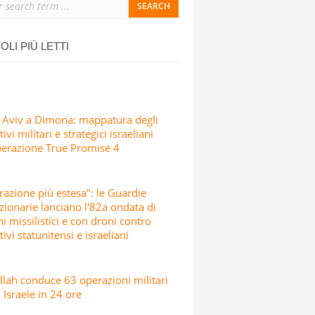
ONDATA DI ATTACCHI MISSILISTICI E
OLI PIÙ LETTI
 Aviv a Dimona: mappatura degli
ivi militari e strategici israeliani
perazione True Promise 4
razione più estesa": le Guardie
zionarie lanciano l'82a ondata di
hi missilistici e con droni contro
tivi statunitensi e israeliani
lah conduce 63 operazioni militari
 Israele in 24 ore