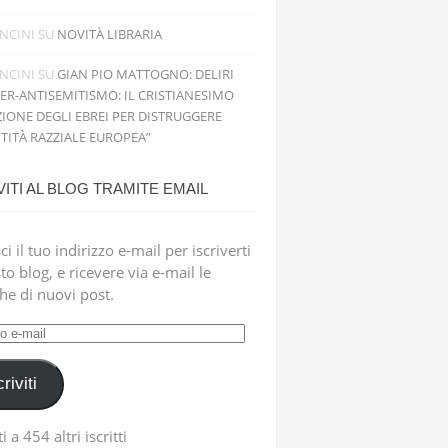
NCINI
SU
NOVITÀ LIBRARIA
NCINI
SU
GIAN PIO MATTOGNO: DELIRI
PER-ANTISEMITISMO: IL CRISTIANESIMO
IONE DEGLI EBREI PER DISTRUGGERE
NTITÀ RAZZIALE EUROPEA”
VITI AL BLOG TRAMITE EMAIL
ci il tuo indirizzo e-mail per iscriverti
to blog, e ricevere via e-mail le
che di nuovi post.
zzo
criviti
i a 454 altri iscritti