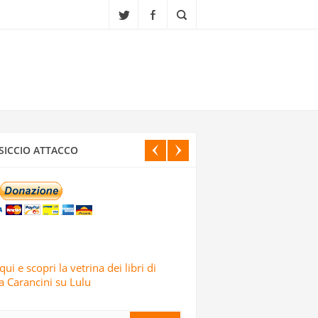
CI ISRAELIANI DELL’OPERAZIONE TRUE
SICCIO ATTACCO
IALI, SCUOLE E CENTRI CULTURALI IN
ELE: LO AFFERMA IL CORPO DELLE
qui e scopri la vetrina dei libri di
 Carancini su Lulu