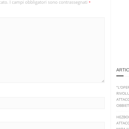
cato.
I campi obbligatori sono contrassegnati
*
ARTIC
“L’OPE
RIVOLU
ATTACC
OBBIET
HEZBO
ATTACC