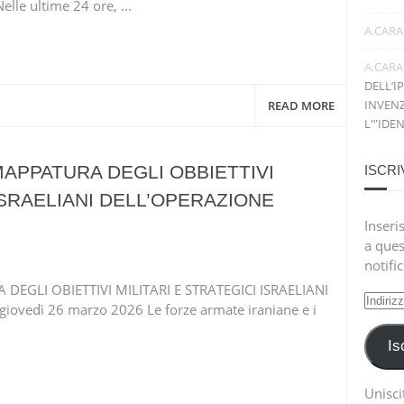
le ultime 24 ore, ...
A.CARA
A.CARA
DELL’I
INVENZ
READ MORE
L'”IDE
 MAPPATURA DEGLI OBBIETTIVI
ISCRI
 ISRAELIANI DELL’OPERAZIONE
Inseris
a ques
notifi
EGLI OBIETTIVI MILITARI E STRATEGICI ISRAELIANI
Indiri
vedì 26 marzo 2026 Le forze armate iraniane e i
e-
mail
Is
Uniscit